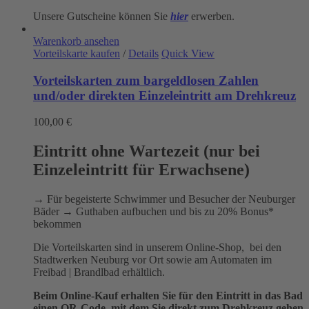
Unsere Gutscheine können Sie
hier
erwerben.
Warenkorb ansehen
Vorteilskarte kaufen
/
Details
Quick View
Vorteilskarten zum bargeldlosen Zahlen
und/oder direkten Einzeleintritt am Drehkreuz
100,00
€
Eintritt ohne Wartezeit (nur bei
Einzeleintritt für Erwachsene)
→ Für begeisterte Schwimmer und Besucher der Neuburger
Bäder → Guthaben aufbuchen und bis zu 20% Bonus*
bekommen
Die Vorteilskarten sind in unserem Online-Shop, bei den
Stadtwerken Neuburg vor Ort sowie am Automaten im
Freibad | Brandlbad erhältlich.
Beim Online-Kauf erhalten Sie für den Eintritt in das Bad
einen QR-Code, mit dem Sie direkt zum Drehkreuz gehen