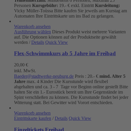
Teilnehmerzahl:
Mindestens 6 Personen, Maximal 25
Personen
Kursgebühr:
19.- € exkl. Eintritt
Kursleitung:
Vicky Müller-Toùssa
Bitte kaufen Sie jeweils am Kurstag am
Automaten Ihre Eintrittskarte um ins Bad zu gelangen.
Warenkorb ansehen
Ausführung wählen
Dieses Produkt weist mehrere Varianten
auf. Die Optionen können auf der Produktseite gewählt
werden
/
Details
Quick View
Flex-Schwimmkurs ab 5 Jahre im Freibad
20,00
€
inkl. MwSt.
Baeder@stadtwerke-neuburg.de
Preis : 20.- €
mind. Alter 5
Jahre
max. 4 Kinder Die Kursstunde wird flexibel
abgehalten und ca. 3 - 7 Tage vor Beginn online gestellt Bitte
halten Sie ein 1.- Eurostück bereit um Ihre Gegenstände im
Spint verschließen zu können. Die Kursstunde findet bei jeder
Witterung statt. Bei Gewitter wird Vorort entschieden.
Warenkorb ansehen
Eintrittskarte kaufen
/
Details
Quick View
Einzeltickets Freibad