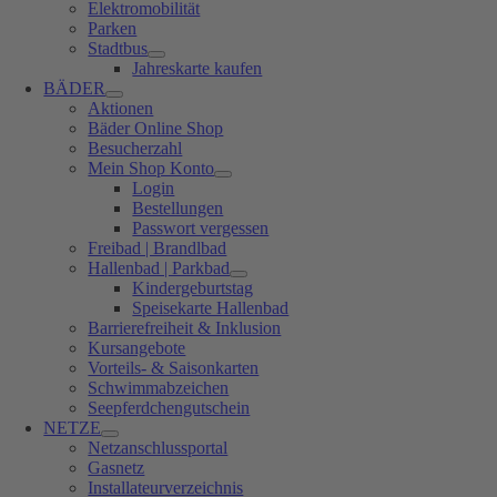
Elektromobilität
Parken
Stadtbus
Jahreskarte kaufen
BÄDER
Aktionen
Bäder Online Shop
Besucherzahl
Mein Shop Konto
Login
Bestellungen
Passwort vergessen
Freibad | Brandlbad
Hallenbad | Parkbad
Kindergeburtstag
Speisekarte Hallenbad
Barrierefreiheit & Inklusion
Kursangebote
Vorteils- & Saisonkarten
Schwimmabzeichen
Seepferdchengutschein
NETZE
Netzanschlussportal
Gasnetz
Installateurverzeichnis