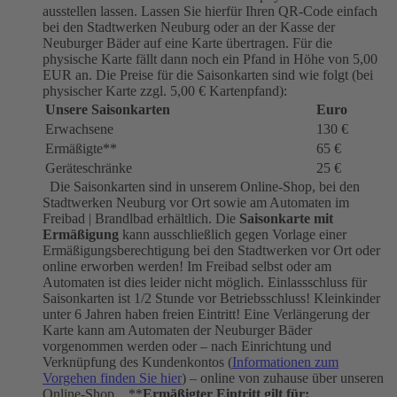
ausstellen lassen. Lassen Sie hierfür Ihren QR-Code einfach
bei den Stadtwerken Neuburg oder an der Kasse der
Neuburger Bäder auf eine Karte übertragen. Für die
physische Karte fällt dann noch ein Pfand in Höhe von 5,00
EUR an. Die Preise für die Saisonkarten sind wie folgt (bei
physischer Karte zzgl. 5,00 € Kartenpfand):
Unsere Saisonkarten
Euro
Erwachsene
130 €
Ermäßigte**
65 €
Geräteschränke
25 €
Die Saisonkarten sind in unserem Online-Shop, bei den
Stadtwerken Neuburg vor Ort sowie am Automaten im
Freibad | Brandlbad erhältlich. Die
Saisonkarte mit
Ermäßigung
kann ausschließlich gegen Vorlage einer
Ermäßigungsberechtigung bei den Stadtwerken vor Ort oder
online erworben werden! Im Freibad selbst oder am
Automaten ist dies leider nicht möglich. Einlassschluss für
Saisonkarten ist 1/2 Stunde vor Betriebsschluss! Kleinkinder
unter 6 Jahren haben freien Eintritt! Eine Verlängerung der
Karte kann am Automaten der Neuburger Bäder
vorgenommen werden oder – nach Einrichtung und
Verknüpfung des Kundenkontos (
Informationen zum
Vorgehen finden Sie hier
) – online von zuhause über unseren
Online-Shop. **
Ermäßigter Eintritt gilt für: