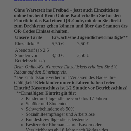
Ohne Wartezeit ins Freibad – jetzt auch Einzeltickets
online buchen!
Beim Online-Kauf erhalten Sie für den
Eintritt in das Bad einen QR-Code, mit dem Sie direkt
zum Drehkreuz gehen können und über das Scannen des
QR-Codes Einlass erhalten.
Unsere Tarife
Erwachsene
Jugendliche/Ermäßigte**
Einzelticket*
5,50 €
3,50 €
Abendtarif (ab 2,5
Stunden vor
3,50 €
2,50 €
Betriebsschluss)
Beim Online-Kauf unserer Einzeltickets erhalten Sie 5%
Rabatt auf den Eintrittspreis.
*Die Eintrittskarte verliert mit Verlassen des Bades ihre
Gültigkeit!
Kleinkinder unter 6 Jahren haben freien
Eintritt!
Kassenschluss ist 1/2 Stunde vor Betriebsschluss!
**
Ermäßigter Eintritt gilt für:
Kinder und Jugendliche von 6 bis 17 Jahren
Schüler und Studenten
Schwerbehinderte ab 50%
Sozialhilfeempfänger und Arbeitslose
Bundesfreiwilligendienstleistende
Besitzer der Ehrenamtskarte Bayern oder
Vergleichbares ab 18 Jahre nach Vorlage des