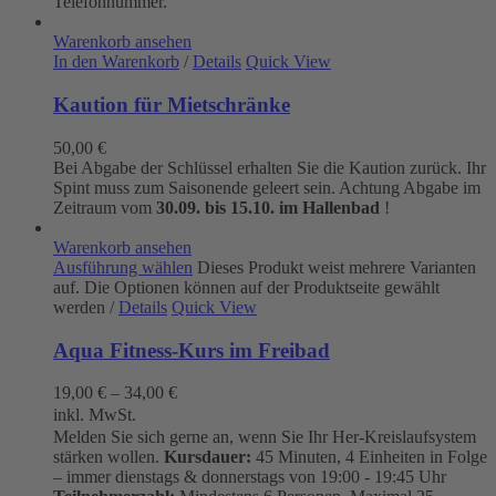
Telefonnummer.
Warenkorb ansehen
In den Warenkorb
/
Details
Quick View
Kaution für Mietschränke
50,00
€
Bei Abgabe der Schlüssel erhalten Sie die Kaution zurück. Ihr
Spint muss zum Saisonende geleert sein. Achtung Abgabe im
Zeitraum vom
30.09. bis 15.10. im Hallenbad
!
Warenkorb ansehen
Ausführung wählen
Dieses Produkt weist mehrere Varianten
auf. Die Optionen können auf der Produktseite gewählt
werden
/
Details
Quick View
Aqua Fitness-Kurs im Freibad
19,00
€
–
34,00
€
inkl. MwSt.
Melden Sie sich gerne an, wenn Sie Ihr Her-Kreislaufsystem
stärken wollen.
Kursdauer:
45 Minuten, 4 Einheiten in Folge
– immer dienstags & donnerstags von 19:00 - 19:45 Uhr