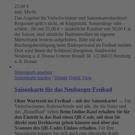
25,00
€
inkl. MwSt.
Das Angebot für Vielschwimmer und Saisonkartenbesitzer!
Bequemer geht’s nicht, ob Klappstuhl, Sonnenliege oder –
schirm - für nur 25,00 € + zusätzliche Kaution von 50,00 € in
der Saison, sind sämtliche Badeutensilien im eigenen
Mietschrank bestens aufgehoben. Bitte mit der
Buchungsbestätigung beim Bäderpersonal im Freibad melden.
Dort wird Ihnen der Schlüssel übergeben. Stadtwerke
Neuburg a. d. Donau
Unterer Brandl 30 1/2
86633 Neuburg
a. d. Donau
Warenkorb ansehen
Saisonkarte kaufen
/
Details
Quick View
Saisonkarte für das Neuburger Freibad
Ohne Wartezeit ins Freibad – mit der Saisonkarte!
→ Für
Vielschwimmer, Ruhesuchende und alle, die die Natur und
das „Brandlbad“ lieben
Beim Online-Kauf erhalten Sie für
den Eintritt in das Bad einen QR-Code, mit dem Sie
direkt zum Drehkreuz gehen können und über das
Scannen des QR-Codes Einlass erhalten.
Für Ihre
Saisonkarte können Sie sich auch eine physische Karte