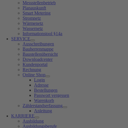
Messstellenbetrieb
Planauskunft
Smart Metering
Stromnetz
Wärmenetz
Wassernetz
Informationstool §14a
SERVICE
Ausschreibungen
Bauherrenmappe
Baustellenübersicht
Downloadcenter
Kundenportal
Rechnung
Online Shop
Login
Adresse
Bestellungen
Passwort vergessen
Warenkorb
Zählerstandserfassung
Anleitung
KARRIERE
Ausbildung
Ausbildungsberufe