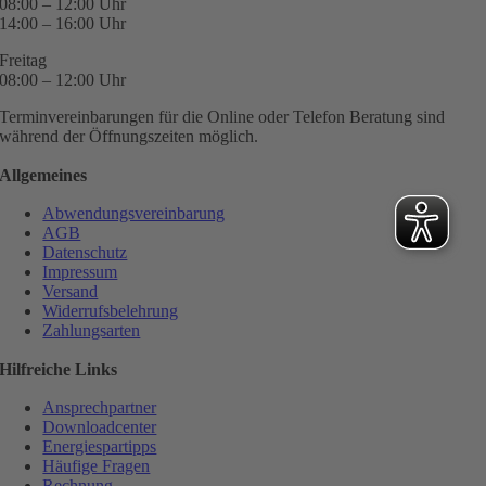
08:00 – 12:00 Uhr
14:00 – 16:00 Uhr
Freitag
08:00 – 12:00 Uhr
Terminvereinbarungen für die Online oder Telefon Beratung sind
während der Öffnungszeiten möglich.
Allgemeines
Abwendungsvereinbarung
AGB
Datenschutz
Impressum
Versand
Widerrufsbelehrung
Zahlungsarten
Hilfreiche Links
Ansprechpartner
Downloadcenter
Energiespartipps
Häufige Fragen
Rechnung