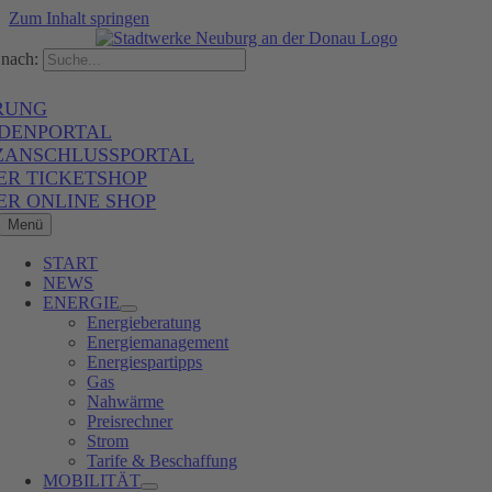
Zum Inhalt springen
nach:
RUNG
DENPORTAL
ZANSCHLUSSPORTAL
ER TICKETSHOP
ER ONLINE SHOP
Menü
START
NEWS
ENERGIE
Energieberatung
Energiemanagement
Energiespartipps
Gas
Nahwärme
Preisrechner
Strom
Tarife & Beschaffung
MOBILITÄT