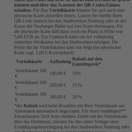
können und über das Scannen des QR-Codes Einlass
erhalten.
Für Ihre
Vorteilskarte
können Sie sich auch eine
physische Karte ausstellen lassen. Lassen Sie hierfür Ihren
QR-Code einfach bei den Stadtwerken Neuburg oder an der
Kasse der Neuburger Bäder auf eine Karte übertragen. Für
die physische Karte fällt dann noch ein Pfand in Höhe von
5,00 EUR an. Ein Umtausch kann nur bei vollständig
entleerten Wertkarten bei den Stadtwerken erfolgen. Die
Preise für die Vorteilskarten sind wie folgt (bei physischer
Karte zzgl. 5,00 € Kartenpfand):
Rabatt auf den
Vorteilskarte
Aufladung
Eintrittspreis*
Vorteilskarte 100
100,00 €
10%
€
Vorteilskarte 200
200,00 €
15 %
€
Vorteilskarte 300
300,00 €
20 %
€
*der
Rabatt
wird beim Bezahlen mit Ihrer Vorteilskarte am
Automaten automatisch abgezogen. Für einen ermäßigten**
Erwachsenen-Tarif beim direkten Zutritt mit der Vorteilskarte
über das Drehkreuz, müssen Sie dies unter Vorlage einer
Ermäßigungsberechtigung bei den Stadtwerken Neuburg oder