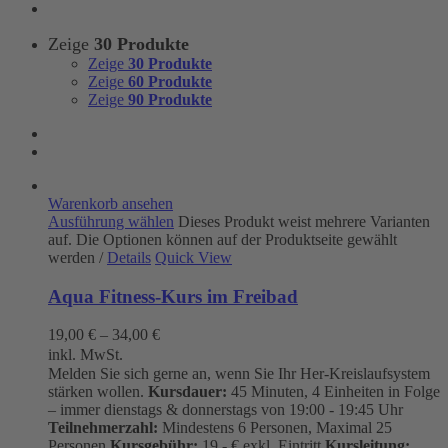
Zeige
30 Produkte
Zeige
30 Produkte
Zeige
60 Produkte
Zeige
90 Produkte
Warenkorb ansehen
Ausführung wählen
Dieses Produkt weist mehrere Varianten
auf. Die Optionen können auf der Produktseite gewählt
werden
/
Details
Quick View
Aqua Fitness-Kurs im Freibad
19,00
€
–
34,00
€
inkl. MwSt.
Melden Sie sich gerne an, wenn Sie Ihr Her-Kreislaufsystem
stärken wollen.
Kursdauer:
45 Minuten, 4 Einheiten in Folge
– immer dienstags & donnerstags von 19:00 - 19:45 Uhr
Teilnehmerzahl:
Mindestens 6 Personen, Maximal 25
Personen
Kursgebühr:
19.- € exkl. Eintritt
Kursleitung: