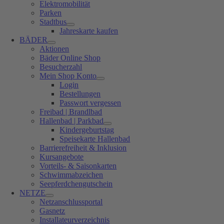
Elektromobilität
Parken
Stadtbus
Jahreskarte kaufen
BÄDER
Aktionen
Bäder Online Shop
Besucherzahl
Mein Shop Konto
Login
Bestellungen
Passwort vergessen
Freibad | Brandlbad
Hallenbad | Parkbad
Kindergeburtstag
Speisekarte Hallenbad
Barrierefreiheit & Inklusion
Kursangebote
Vorteils- & Saisonkarten
Schwimmabzeichen
Seepferdchengutschein
NETZE
Netzanschlussportal
Gasnetz
Installateurverzeichnis