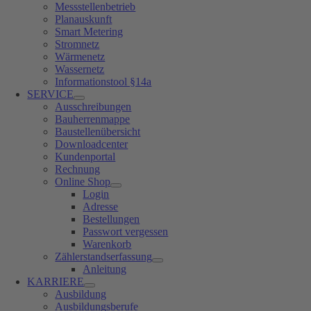
Messstellenbetrieb
Planauskunft
Smart Metering
Stromnetz
Wärmenetz
Wassernetz
Informationstool §14a
SERVICE
Ausschreibungen
Bauherrenmappe
Baustellenübersicht
Downloadcenter
Kundenportal
Rechnung
Online Shop
Login
Adresse
Bestellungen
Passwort vergessen
Warenkorb
Zählerstandserfassung
Anleitung
KARRIERE
Ausbildung
Ausbildungsberufe