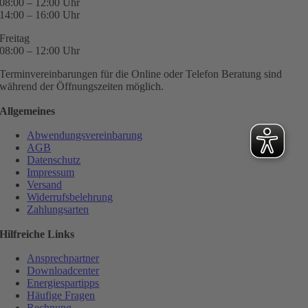
08:00 – 12:00 Uhr
14:00 – 16:00 Uhr
Freitag
08:00 – 12:00 Uhr
Terminvereinbarungen für die Online oder Telefon Beratung sind
während der Öffnungszeiten möglich.
Allgemeines
Abwendungsvereinbarung
AGB
Datenschutz
Impressum
Versand
Widerrufsbelehrung
Zahlungsarten
Hilfreiche Links
Ansprechpartner
Downloadcenter
Energiespartipps
Häufige Fragen
Rechnung