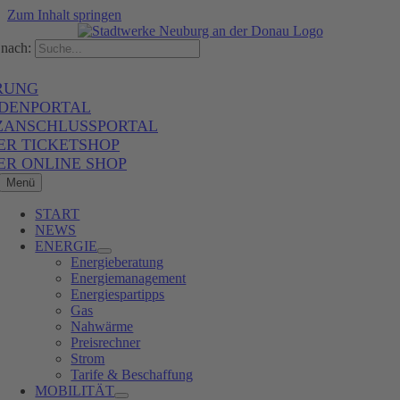
Zum Inhalt springen
nach:
RUNG
DENPORTAL
ZANSCHLUSSPORTAL
ER TICKETSHOP
ER ONLINE SHOP
Menü
START
NEWS
ENERGIE
Energieberatung
Energiemanagement
Energiespartipps
Gas
Nahwärme
Preisrechner
Strom
Tarife & Beschaffung
MOBILITÄT