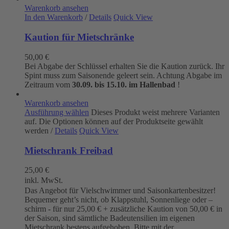
Warenkorb ansehen
In den Warenkorb
/
Details
Quick View
Kaution für Mietschränke
50,00
€
Bei Abgabe der Schlüssel erhalten Sie die Kaution zurück. Ihr
Spint muss zum Saisonende geleert sein. Achtung Abgabe im
Zeitraum vom
30.09. bis 15.10. im Hallenbad
!
Warenkorb ansehen
Ausführung wählen
Dieses Produkt weist mehrere Varianten
auf. Die Optionen können auf der Produktseite gewählt
werden
/
Details
Quick View
Mietschrank Freibad
25,00
€
inkl. MwSt.
Das Angebot für Vielschwimmer und Saisonkartenbesitzer!
Bequemer geht’s nicht, ob Klappstuhl, Sonnenliege oder –
schirm - für nur 25,00 € + zusätzliche Kaution von 50,00 € in
der Saison, sind sämtliche Badeutensilien im eigenen
Mietschrank bestens aufgehoben. Bitte mit der