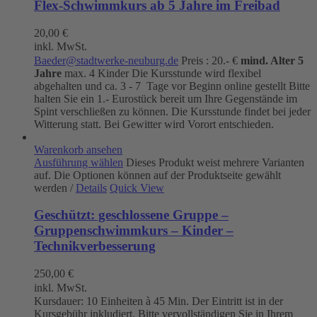
Flex-Schwimmkurs ab 5 Jahre im Freibad
20,00
€
inkl. MwSt.
Baeder@stadtwerke-neuburg.de
Preis : 20.- €
mind. Alter 5
Jahre
max. 4 Kinder Die Kursstunde wird flexibel
abgehalten und ca. 3 - 7 Tage vor Beginn online gestellt Bitte
halten Sie ein 1.- Eurostück bereit um Ihre Gegenstände im
Spint verschließen zu können. Die Kursstunde findet bei jeder
Witterung statt. Bei Gewitter wird Vorort entschieden.
Warenkorb ansehen
Ausführung wählen
Dieses Produkt weist mehrere Varianten
auf. Die Optionen können auf der Produktseite gewählt
werden
/
Details
Quick View
Geschützt: geschlossene Gruppe –
Gruppenschwimmkurs – Kinder –
Technikverbesserung
250,00
€
inkl. MwSt.
Kursdauer: 10 Einheiten à 45 Min. Der Eintritt ist in der
Kursgebühr inkludiert. Bitte vervollständigen Sie in Ihrem