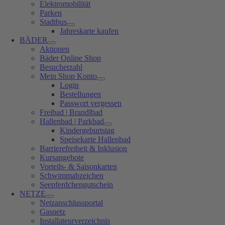
Elektromobilität
Parken
Stadtbus
Jahreskarte kaufen
BÄDER
Aktionen
Bäder Online Shop
Besucherzahl
Mein Shop Konto
Login
Bestellungen
Passwort vergessen
Freibad | Brandlbad
Hallenbad | Parkbad
Kindergeburtstag
Speisekarte Hallenbad
Barrierefreiheit & Inklusion
Kursangebote
Vorteils- & Saisonkarten
Schwimmabzeichen
Seepferdchengutschein
NETZE
Netzanschlussportal
Gasnetz
Installateurverzeichnis