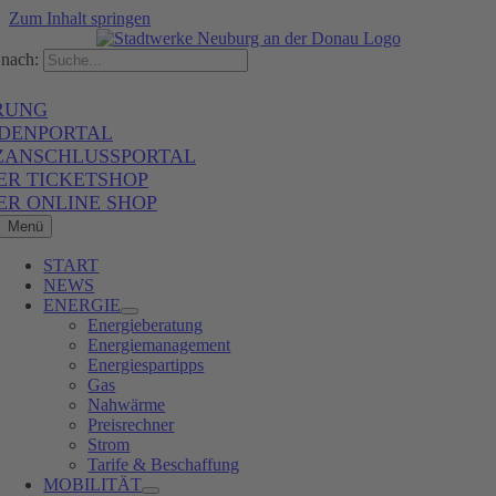
Zum Inhalt springen
nach:
RUNG
DENPORTAL
ZANSCHLUSSPORTAL
ER TICKETSHOP
ER ONLINE SHOP
Menü
START
NEWS
ENERGIE
Energieberatung
Energiemanagement
Energiespartipps
Gas
Nahwärme
Preisrechner
Strom
Tarife & Beschaffung
MOBILITÄT