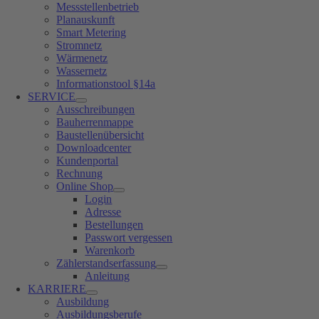
Messstellenbetrieb
Planauskunft
Smart Metering
Stromnetz
Wärmenetz
Wassernetz
Informationstool §14a
SERVICE
Ausschreibungen
Bauherrenmappe
Baustellenübersicht
Downloadcenter
Kundenportal
Rechnung
Online Shop
Login
Adresse
Bestellungen
Passwort vergessen
Warenkorb
Zählerstandserfassung
Anleitung
KARRIERE
Ausbildung
Ausbildungsberufe