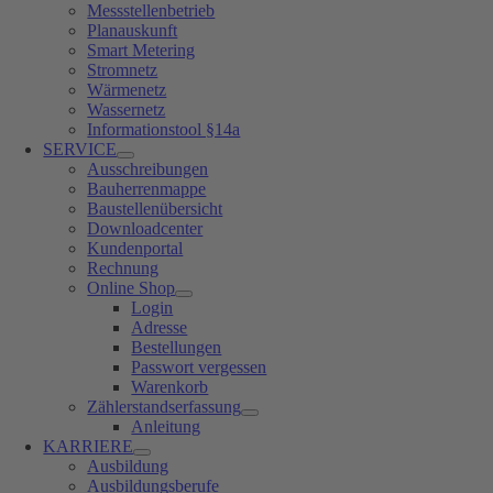
Messstellenbetrieb
Planauskunft
Smart Metering
Stromnetz
Wärmenetz
Wassernetz
Informationstool §14a
SERVICE
Ausschreibungen
Bauherrenmappe
Baustellenübersicht
Downloadcenter
Kundenportal
Rechnung
Online Shop
Login
Adresse
Bestellungen
Passwort vergessen
Warenkorb
Zählerstandserfassung
Anleitung
KARRIERE
Ausbildung
Ausbildungsberufe