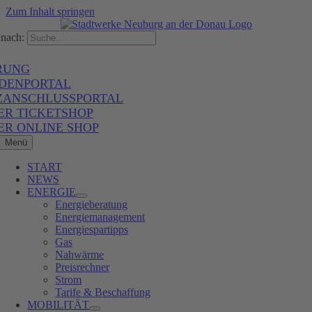
Zum Inhalt springen
nach:
RUNG
DENPORTAL
ZANSCHLUSSPORTAL
ER TICKETSHOP
ER ONLINE SHOP
Menü
START
NEWS
ENERGIE
Energieberatung
Energiemanagement
Energiespartipps
Gas
Nahwärme
Preisrechner
Strom
Tarife & Beschaffung
MOBILITÄT