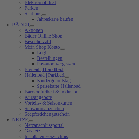
Elektromobilität
Parken
Stadtbus
Jahreskarte kaufen
BÄDER
Aktionen
Bäder Online Shop
Besucherzahl
Mein Shop Konto
Login
Bestellungen
Passwort vergessen
Freibad | Brandlbad
Hallenbad | Parkbad
Kindergeburtstag
Speisekarte Hallenbad
Barrierefreiheit & Inklusion
Kursangebote
Vorteils- & Saisonkarten
Schwimmabzeichen
Seepferdchengutschein
NETZE
Netzanschlussportal
Gasnetz
Installateurverzeichnis