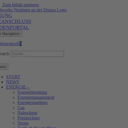
Zum Inhalt springen
RUNG
ZANSCHLUSS
DENPORTAL
e Navigation
Warenkorb
0
nach:
enü
START
NEWS
ENERGIE
Energieberatung
Energiemanagement
Energiespartipps
Gas
Nahwärme
Preisrechner
Strom