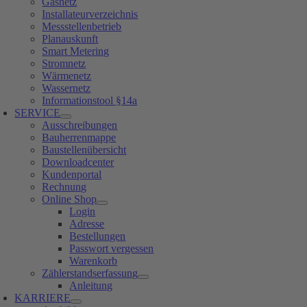
Gasnetz
Installateurverzeichnis
Messstellenbetrieb
Planauskunft
Smart Metering
Stromnetz
Wärmenetz
Wassernetz
Informationstool §14a
SERVICE
Ausschreibungen
Bauherrenmappe
Baustellenübersicht
Downloadcenter
Kundenportal
Rechnung
Online Shop
Login
Adresse
Bestellungen
Passwort vergessen
Warenkorb
Zählerstandserfassung
Anleitung
KARRIERE