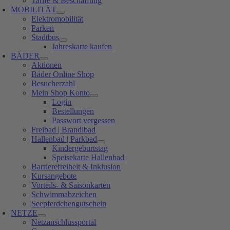
Tarife & Beschaffung
MOBILITÄT
Elektromobilität
Parken
Stadtbus
Jahreskarte kaufen
BÄDER
Aktionen
Bäder Online Shop
Besucherzahl
Mein Shop Konto
Login
Bestellungen
Passwort vergessen
Freibad | Brandlbad
Hallenbad | Parkbad
Kindergeburtstag
Speisekarte Hallenbad
Barrierefreiheit & Inklusion
Kursangebote
Vorteils- & Saisonkarten
Schwimmabzeichen
Seepferdchengutschein
NETZE
Netzanschlussportal