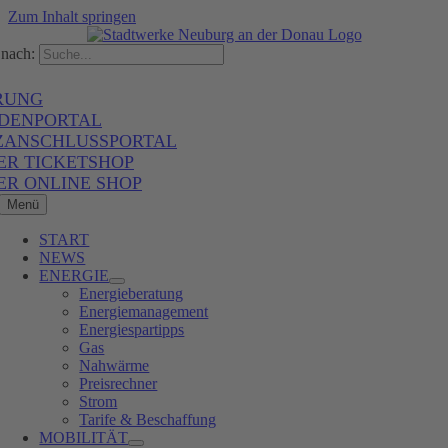
Zum Inhalt springen
nach:
RUNG
DENPORTAL
ZANSCHLUSSPORTAL
ER TICKETSHOP
ER ONLINE SHOP
Menü
START
NEWS
ENERGIE
Energieberatung
Energiemanagement
Energiespartipps
Gas
Nahwärme
Preisrechner
Strom
Tarife & Beschaffung
MOBILITÄT