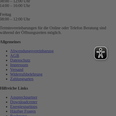
08:00 – 12:00 Uhr
14:00 – 16:00 Uhr
Freitag
08:00 – 12:00 Uhr
Terminvereinbarungen für die Online oder Telefon Beratung sind
während der Öffnungszeiten möglich.
Allgemeines
Abwendungsvereinbarung
AGB
Datenschutz
Impressum
Versand
Widerrufsbelehrung
Zahlungsarten
Hilfreiche Links
Ansprechpartner
Downloadcenter
Energiespartipps
Häufige Fragen
Rechnung