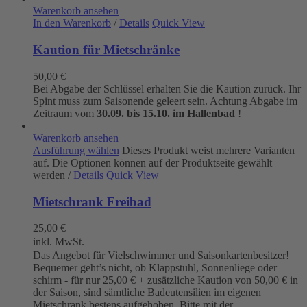
Warenkorb ansehen
In den Warenkorb
/
Details
Quick View
Kaution für Mietschränke
50,00
€
Bei Abgabe der Schlüssel erhalten Sie die Kaution zurück. Ihr
Spint muss zum Saisonende geleert sein. Achtung Abgabe im
Zeitraum vom
30.09. bis 15.10. im Hallenbad
!
Warenkorb ansehen
Ausführung wählen
Dieses Produkt weist mehrere Varianten
auf. Die Optionen können auf der Produktseite gewählt
werden
/
Details
Quick View
Mietschrank Freibad
25,00
€
inkl. MwSt.
Das Angebot für Vielschwimmer und Saisonkartenbesitzer!
Bequemer geht’s nicht, ob Klappstuhl, Sonnenliege oder –
schirm - für nur 25,00 € + zusätzliche Kaution von 50,00 € in
der Saison, sind sämtliche Badeutensilien im eigenen
Mietschrank bestens aufgehoben. Bitte mit der