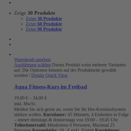
Zeige
30 Produkte
Zeige
30 Produkte
Zeige
60 Produkte
Zeige
90 Produkte
Warenkorb ansehen
Ausführung wählen
Dieses Produkt weist mehrere Varianten
auf. Die Optionen können auf der Produktseite gewählt
werden
/
Details
Quick View
Aqua Fitness-Kurs im Freibad
19,00
€
–
34,00
€
inkl. MwSt.
Melden Sie sich gerne an, wenn Sie Ihr Her-Kreislaufsystem
stärken wollen.
Kursdauer:
45 Minuten, 4 Einheiten in Folge
– immer dienstags & donnerstags von 19:00 - 19:45 Uhr
Teilnehmerzahl:
Mindestens 6 Personen, Maximal 25
Personen
Kursgebühr:
19.- € exkl. Eintritt
Kursleitung: