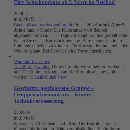
Flex-Schwimmkurs ab 5 Jahre im Freibad
20,00
€
inkl. MwSt.
Baeder@stadtwerke-neuburg.de
Preis : 20.- €
mind. Alter 5
Jahre
max. 4 Kinder Die Kursstunde wird flexibel
abgehalten und ca. 3 - 7 Tage vor Beginn online gestellt Bitte
halten Sie ein 1.- Eurostück bereit um Ihre Gegenstände im
Spint verschließen zu können. Die Kursstunde findet bei jeder
Witterung statt. Bei Gewitter wird Vorort entschieden.
Warenkorb ansehen
Ausführung wählen
Dieses Produkt weist mehrere Varianten
auf. Die Optionen können auf der Produktseite gewählt
werden
/
Details
Quick View
Geschützt: geschlossene Gruppe –
Gruppenschwimmkurs – Kinder –
Technikverbesserung
250,00
€
inkl. MwSt.
Kursdauer: 10 Einheiten à 45 Min. Der Eintritt ist in der
Kursgebühr inkludiert. Bitte vervollständigen Sie in Ihrem