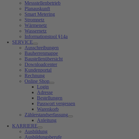
Messstellenbetrieb
Planauskunft
Smart Metering
Stromnetz
Wärmenetz
Wassernetz
Informationstool §14a
SERVICE
Ausschreibungen
Bauherrenmappe
Baustellenübersicht
Downloadcenter
Kundenportal
Rechnung
Online Shop
Login
Adresse
Bestellungen
Passwort vergessen
Warenkorb
Zählerstandserfassung
Anleitung
KARRIERE
Ausbildung
Ausbildungsberufe