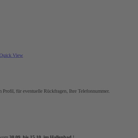
Quick View
em Profil, für eventuelle Rückfragen, Ihre Telefonnummer.
m vom
30.09. bis 15.10. im Hallenbad
!