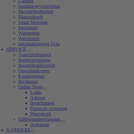
Gasnetz
Installateurverzeichnis
Messstellenbetrieb
Planauskunft
Smart Metering
Stromnetz
Wärmenetz
Wassernetz
Informationstool §14a
SERVICE
Ausschreibungen
Bauherrenmappe
Baustellenübersicht
Downloadcenter
Kundenportal
Rechnung
Online Shop
Login
Adresse
Bestellungen
Passwort vergessen
Warenkorb
Zählerstandserfassung
Anleitung
KARRIERE