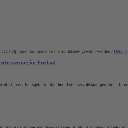
uf. Die Optionen können auf der Produktseite gewählt werden
/
Details
rbesserung im Freibad
itt ist in der Kursgebühr inkludiert. Bitte vervollständigen Sie in Ihr
r Spint muss zum Saisonende geleert sein. Achtung Abgabe im Zeitrau