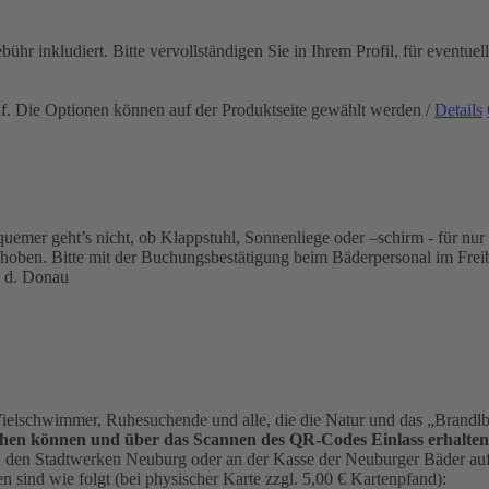
ebühr inkludiert. Bitte vervollständigen Sie in Ihrem Profil, für eventu
uf. Die Optionen können auf der Produktseite gewählt werden
/
Details
mer geht’s nicht, ob Klappstuhl, Sonnenliege oder –schirm - für nur 2
ehoben. Bitte mit der Buchungsbestätigung beim Bäderpersonal im Frei
 d. Donau
elschwimmer, Ruhesuchende und alle, die die Natur und das „Brandl
hen können und über das Scannen des QR-Codes Einlass erhalten
ei den Stadtwerken Neuburg oder an der Kasse der Neuburger Bäder auf 
 sind wie folgt (bei physischer Karte zzgl. 5,00 € Kartenpfand):