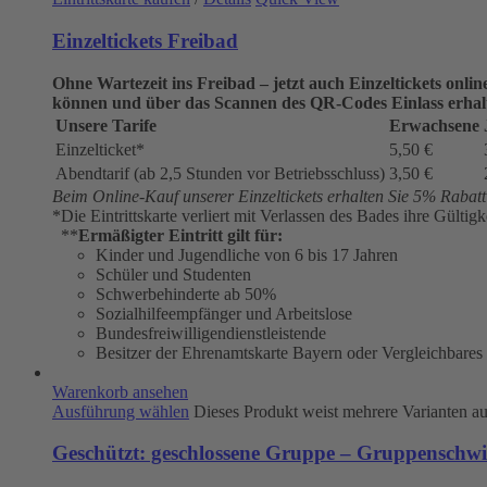
Einzeltickets Freibad
Ohne Wartezeit ins Freibad – jetzt auch Einzeltickets onli
können und über das Scannen des QR-Codes Einlass erhal
Unsere Tarife
Erwachsene
Einzelticket*
5,50 €
Abendtarif (ab 2,5 Stunden vor Betriebsschluss)
3,50 €
Beim Online-Kauf unserer Einzeltickets erhalten Sie 5% Rabatt a
*Die Eintrittskarte verliert mit Verlassen des Bades ihre Gültigk
**
Ermäßigter Eintritt gilt für:
Kinder und Jugendliche von 6 bis 17 Jahren
Schüler und Studenten
Schwerbehinderte ab 50%
Sozialhilfeempfänger und Arbeitslose
Bundesfreiwilligendienstleistende
Besitzer der Ehrenamtskarte Bayern oder Vergleichbares
Warenkorb ansehen
Ausführung wählen
Dieses Produkt weist mehrere Varianten a
Geschützt: geschlossene Gruppe – Gruppenschw