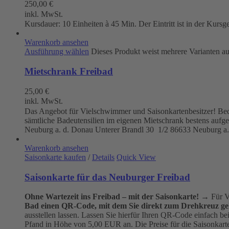
250,00
€
inkl. MwSt.
Kursdauer: 10 Einheiten à 45 Min. Der Eintritt ist in der Kursg
Warenkorb ansehen
Ausführung wählen
Dieses Produkt weist mehrere Varianten a
Mietschrank Freibad
25,00
€
inkl. MwSt.
Das Angebot für Vielschwimmer und Saisonkartenbesitzer! Beque
sämtliche Badeutensilien im eigenen Mietschrank bestens aufg
Neuburg a. d. Donau
Unterer Brandl 30 1/2
86633 Neuburg a.
Warenkorb ansehen
Saisonkarte kaufen
/
Details
Quick View
Saisonkarte für das Neuburger Freibad
Ohne Wartezeit ins Freibad – mit der Saisonkarte!
→ Für Vi
Bad einen QR-Code, mit dem Sie direkt zum Drehkreuz ge
ausstellen lassen. Lassen Sie hierfür Ihren QR-Code einfach b
Pfand in Höhe von 5,00 EUR an. Die Preise für die Saisonkarten