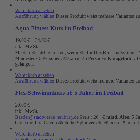
Warenkorb ansehen
Ausführung wählen
Dieses Produkt weist mehrere Varianten a
Aqua Fitness-Kurs im Freibad
19,00
€
–
34,00
€
inkl. MwSt.
Melden Sie sich gerne an, wenn Sie Ihr Her-Kreislaufsystem s
Mindestens 6 Personen, Maximal 25 Personen
Kursgebühr:
19
gelangen.
Warenkorb ansehen
Ausführung wählen
Dieses Produkt weist mehrere Varianten a
Flex-Schwimmkurs ab 5 Jahre im Freibad
20,00
€
inkl. MwSt.
Baeder@stadtwerke-neuburg.de
Preis : 20.- €
mind. Alter 5 J
bereit um Ihre Gegenstände im Spint verschließen zu können. D
Warenkorb ansehen
Eintrittskarte kaufen
/
Details
Quick View