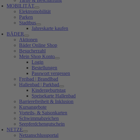
Tarife & Beschaffung
MOBILITÄT
Elektromobilität
Parken
Stadtbus
Jahreskarte kaufen
BÄDER
Aktionen
Bäder Online Shop
Besucherzahl
Mein Shop Konto
Login
Bestellungen
Passwort vergessen
Freibad | Brandlbad
Hallenbad | Parkbad
Kindergeburtstag
Speisekarte Hallenbad
Barrierefreiheit & Inklusion
Kursangebote
Vorteils- & Saisonkarten
Schwimmabzeichen
Seepferdchengutschein
NETZE
Netzanschlussportal