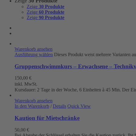
Zeige
30 Produkte
Zeige
30 Produkte
Zeige
60 Produkte
Zeige
90 Produkte
Warenkorb ansehen
Ausführung wählen
Dieses Produkt weist mehrere Varianten a
Gruppenschwimmkurs – Erwachsene – Technikve
150,00
€
inkl. MwSt.
Kursdauer: 2 Tage in der Woche, 6 Einheiten à 45 Min. Der Eintr
Warenkorb ansehen
In den Warenkorb
/
Details
Quick View
Kaution für Mietschränke
50,00
€
Bei Abgabe der Schlüssel erhalten Sie die Kaution zurück. Ih