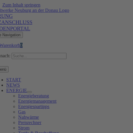
Zum Inhalt springen
RUNG
ZANSCHLUSS
DENPORTAL
e Navigation
Warenkorb
0
nach:
enü
START
NEWS
ENERGIE
Energieberatung
Energiemanagement
Energiespartipps
Gas
Nahwärme
Preisrechner
Strom