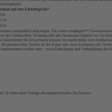
 Kartenpfand):
abatt auf den Eintrittspreis*
10%
15 %
20 %
omaten automatisch abgezogen. Für einen ermäßigten** Erwachsenen-Tar
bei den Stadtwerken Neuburg oder den Neuburger Bädern vor Ort freisc
inem Einzeleintritt für Erwachsene können Sie damit direkt zum Drehkre
ie die gewünschten Tickets an der Kasse oder dem Automaten der Neubur
vorgenommen werden oder – nach Einrichtung und Verknüpfung des K
 ab 18 Jahre nach Vorlage des entsprechenden Nachweises