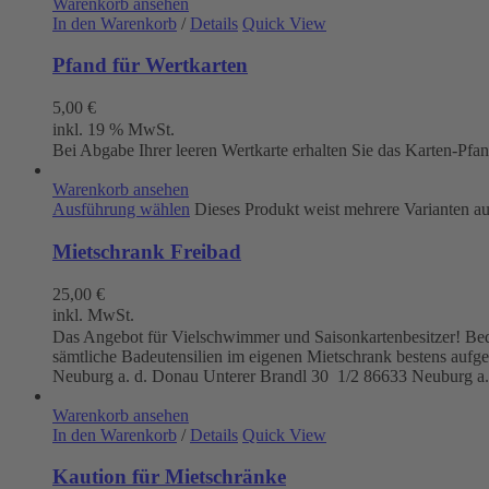
Warenkorb ansehen
In den Warenkorb
/
Details
Quick View
Pfand für Wertkarten
5,00
€
inkl. 19 % MwSt.
Bei Abgabe Ihrer leeren Wertkarte erhalten Sie das Karten-Pfa
Warenkorb ansehen
Ausführung wählen
Dieses Produkt weist mehrere Varianten a
Mietschrank Freibad
25,00
€
inkl. MwSt.
Das Angebot für Vielschwimmer und Saisonkartenbesitzer! Beque
sämtliche Badeutensilien im eigenen Mietschrank bestens aufg
Neuburg a. d. Donau
Unterer Brandl 30 1/2
86633 Neuburg a.
Warenkorb ansehen
In den Warenkorb
/
Details
Quick View
Kaution für Mietschränke