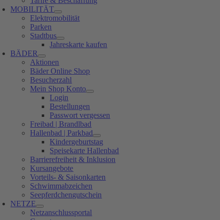
Tarife & Beschaffung
MOBILITÄT
Elektromobilität
Parken
Stadtbus
Jahreskarte kaufen
BÄDER
Aktionen
Bäder Online Shop
Besucherzahl
Mein Shop Konto
Login
Bestellungen
Passwort vergessen
Freibad | Brandlbad
Hallenbad | Parkbad
Kindergeburtstag
Speisekarte Hallenbad
Barrierefreiheit & Inklusion
Kursangebote
Vorteils- & Saisonkarten
Schwimmabzeichen
Seepferdchengutschein
NETZE
Netzanschlussportal