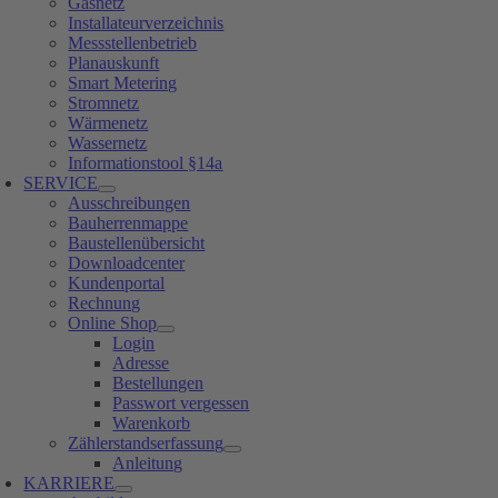
Gasnetz
Installateurverzeichnis
Messstellenbetrieb
Planauskunft
Smart Metering
Stromnetz
Wärmenetz
Wassernetz
Informationstool §14a
SERVICE
Ausschreibungen
Bauherrenmappe
Baustellenübersicht
Downloadcenter
Kundenportal
Rechnung
Online Shop
Login
Adresse
Bestellungen
Passwort vergessen
Warenkorb
Zählerstandserfassung
Anleitung
KARRIERE