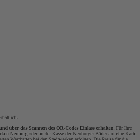
hältlich.
 und über das Scannen des QR-Codes Einlass erhalten.
Für Ihre
werken Neuburg oder an der Kasse der Neuburger Bäder auf eine Karte
rten Wertkarten bei den Stadtwerken erfolgen. Die Preise für die