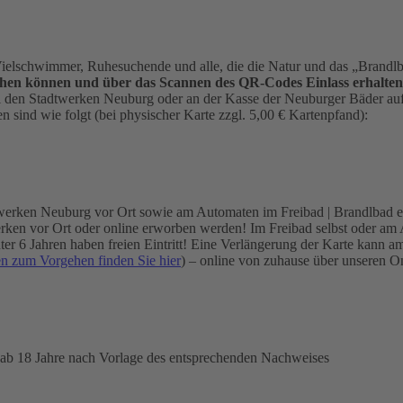
elschwimmer, Ruhesuchende und alle, die die Natur und das „Brandl
hen können und über das Scannen des QR-Codes Einlass erhalten
ei den Stadtwerken Neuburg oder an der Kasse der Neuburger Bäder auf 
 sind wie folgt (bei physischer Karte zzgl. 5,00 € Kartenpfand):
werken Neuburg vor Ort sowie am Automaten im Freibad | Brandlbad er
en vor Ort oder online erworben werden! Im Freibad selbst oder am Aut
 unter 6 Jahren haben freien Eintritt! Eine Verlängerung der Karte k
en zum Vorgehen finden Sie hier
) – online von zuhause über unseren 
 ab 18 Jahre nach Vorlage des entsprechenden Nachweises