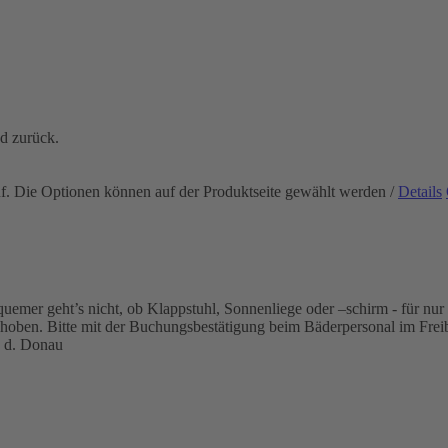
nd zurück.
uf. Die Optionen können auf der Produktseite gewählt werden
/
Details
mer geht’s nicht, ob Klappstuhl, Sonnenliege oder –schirm - für nur 2
ehoben. Bitte mit der Buchungsbestätigung beim Bäderpersonal im Frei
 d. Donau