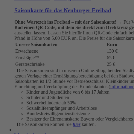
Saisonkarte für das Neuburger Freibad
Ohne Wartezeit ins Freibad – mit der Saisonkarte!
→ Für Vi
Bad einen QR-Code, mit dem Sie direkt zum Drehkreuz ge
ausstellen lassen. Lassen Sie hierfür Ihren QR-Code einfach b
Pfand in Höhe von 5,00 EUR an. Die Preise für die Saisonkarten
Unsere Saisonkarten
Euro
Erwachsene
130 €
Ermäßigte**
65 €
Geräteschränke
25 €
Die Saisonkarten sind in unserem Online-Shop, bei den Stadt
gegen Vorlage einer Ermäßigungsberechtigung bei den Stadtwerk
Saisonkarten ist 1/2 Stunde vor Betriebsschluss! Kleinkinder
Einrichtung und Verknüpfung des Kundenkontos (
Information
Kinder und Jugendliche von 6 bis 17 Jahren
Schüler und Studenten
Schwerbehinderte ab 50%
Sozialhilfeempfänger und Arbeitslose
Bundesfreiwilligendienstleistende
Besitzer der Ehrenamtskarte Bayern oder Vergleichbares
Die Saisonkarten können Sie
hier
kaufen.