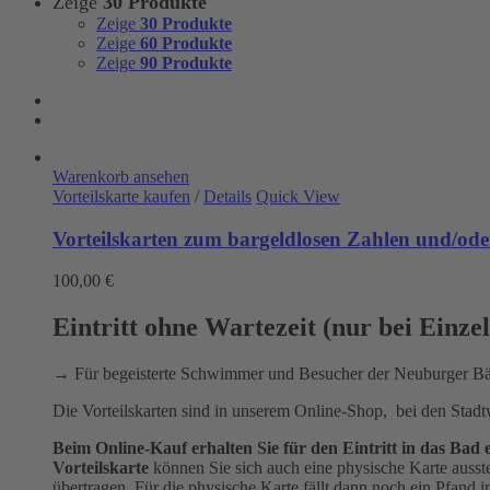
Zeige
30 Produkte
Zeige
30 Produkte
Zeige
60 Produkte
Zeige
90 Produkte
Warenkorb ansehen
Vorteilskarte kaufen
/
Details
Quick View
Vorteilskarten zum bargeldlosen Zahlen und/oder
100,00
€
Eintritt ohne Wartezeit (nur bei Einze
→ Für begeisterte Schwimmer und Besucher der Neuburger 
Die Vorteilskarten sind in unserem Online-Shop, bei den Stad
Beim Online-Kauf erhalten Sie für den Eintritt in das B
Vorteilskarte
können Sie sich auch eine physische Karte ausst
übertragen. Für die physische Karte fällt dann noch ein Pfand 