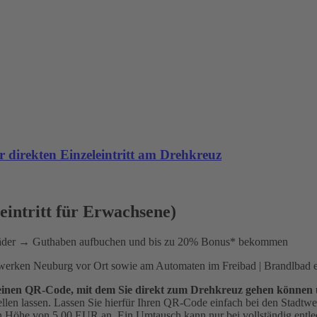
 direkten Einzeleintritt am Drehkreuz
leintritt für Erwachsene)
Bäder → Guthaben aufbuchen und bis zu 20% Bonus* bekommen
twerken Neuburg vor Ort sowie am Automaten im Freibad | Brandlbad er
ad einen QR-Code, mit dem Sie direkt zum Drehkreuz gehen können
ellen lassen. Lassen Sie hierfür Ihren QR-Code einfach bei den Stadt
in Höhe von 5,00 EUR an. Ein Umtausch kann nur bei vollständig entlee