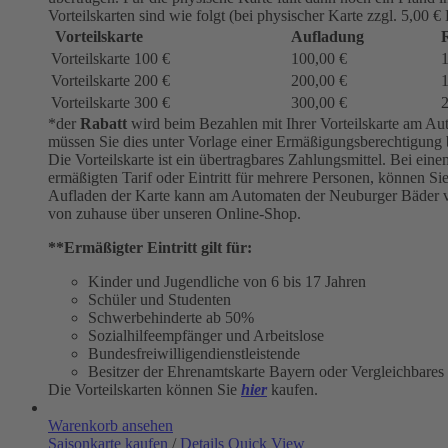
Vorteilskarten sind wie folgt (bei physischer Karte zzgl. 5,00 €
Vorteilskarte
Aufladung
R
Vorteilskarte 100 €
100,00 €
Vorteilskarte 200 €
200,00 €
Vorteilskarte 300 €
300,00 €
*der
Rabatt
wird beim Bezahlen mit Ihrer Vorteilskarte am Aut
müssen Sie dies unter Vorlage einer Ermäßigungsberechtigung 
Die Vorteilskarte ist ein übertragbares Zahlungsmittel. Bei e
ermäßigten Tarif oder Eintritt für mehrere Personen, können S
Aufladen der Karte kann am Automaten der Neuburger Bäder 
von zuhause über unseren Online-Shop.
**Ermäßigter Eintritt gilt für:
Kinder und Jugendliche von 6 bis 17 Jahren
Schüler und Studenten
Schwerbehinderte ab 50%
Sozialhilfeempfänger und Arbeitslose
Bundesfreiwilligendienstleistende
Besitzer der Ehrenamtskarte Bayern oder Vergleichbares
Die Vorteilskarten können Sie
hier
kaufen.
Warenkorb ansehen
Saisonkarte kaufen
/
Details
Quick View