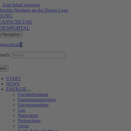
Zum Inhalt springen
RUNG
ZANSCHLUSS
DENPORTAL
e Navigation
Warenkorb
0
nach:
enü
START
NEWS
ENERGIE
Energieberatung
Energiemanagement
Energiespartipps
Gas
Nahwärme
Preisrechner
Strom