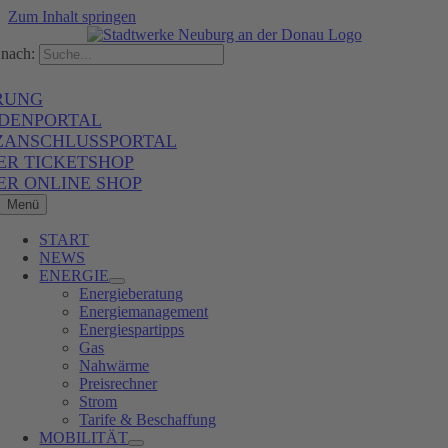
Zum Inhalt springen
nach:
RUNG
DENPORTAL
ZANSCHLUSSPORTAL
ER TICKETSHOP
ER ONLINE SHOP
Menü
START
NEWS
ENERGIE
Energieberatung
Energiemanagement
Energiespartipps
Gas
Nahwärme
Preisrechner
Strom
Tarife & Beschaffung
MOBILITÄT