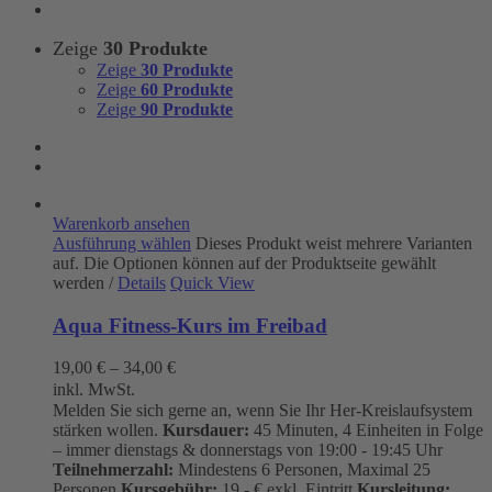
Zeige
30 Produkte
Zeige
30 Produkte
Zeige
60 Produkte
Zeige
90 Produkte
Warenkorb ansehen
Ausführung wählen
Dieses Produkt weist mehrere Varianten
auf. Die Optionen können auf der Produktseite gewählt
werden
/
Details
Quick View
Aqua Fitness-Kurs im Freibad
19,00
€
–
34,00
€
inkl. MwSt.
Melden Sie sich gerne an, wenn Sie Ihr Her-Kreislaufsystem
stärken wollen.
Kursdauer:
45 Minuten, 4 Einheiten in Folge
– immer dienstags & donnerstags von 19:00 - 19:45 Uhr
Teilnehmerzahl:
Mindestens 6 Personen, Maximal 25
Personen
Kursgebühr:
19.- € exkl. Eintritt
Kursleitung: