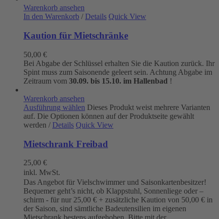
Warenkorb ansehen
In den Warenkorb
/
Details
Quick View
Kaution für Mietschränke
50,00
€
Bei Abgabe der Schlüssel erhalten Sie die Kaution zurück. Ihr
Spint muss zum Saisonende geleert sein. Achtung Abgabe im
Zeitraum vom
30.09. bis 15.10. im Hallenbad
!
Warenkorb ansehen
Ausführung wählen
Dieses Produkt weist mehrere Varianten
auf. Die Optionen können auf der Produktseite gewählt
werden
/
Details
Quick View
Mietschrank Freibad
25,00
€
inkl. MwSt.
Das Angebot für Vielschwimmer und Saisonkartenbesitzer!
Bequemer geht’s nicht, ob Klappstuhl, Sonnenliege oder –
schirm - für nur 25,00 € + zusätzliche Kaution von 50,00 € in
der Saison, sind sämtliche Badeutensilien im eigenen
Mietschrank bestens aufgehoben. Bitte mit der