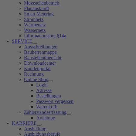
Messstellenbetrieb
Planauskunft
Smart Metering
Stromnetz
Wärmenetz
Wassernetz
Informationstool §14a
SERVICE
Ausschreibungen
Bauherrenmappe
Baustellenübersicht
Downloadcenter
Kundenportal
Rechnung
Online Shop
Login
Adresse
Bestellungen
Passwort vergessen
Warenkorb
Zählerstandserfassung
Anleitung
KARRIERE
Ausbildung
Ausbildungsberufe