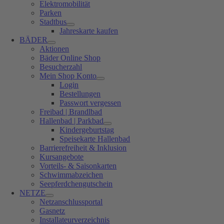
Elektromobilität
Parken
Stadtbus
Jahreskarte kaufen
BÄDER
Aktionen
Bäder Online Shop
Besucherzahl
Mein Shop Konto
Login
Bestellungen
Passwort vergessen
Freibad | Brandlbad
Hallenbad | Parkbad
Kindergeburtstag
Speisekarte Hallenbad
Barrierefreiheit & Inklusion
Kursangebote
Vorteils- & Saisonkarten
Schwimmabzeichen
Seepferdchengutschein
NETZE
Netzanschlussportal
Gasnetz
Installateurverzeichnis