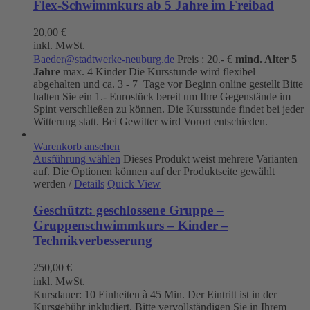
Flex-Schwimmkurs ab 5 Jahre im Freibad
20,00
€
inkl. MwSt.
Baeder@stadtwerke-neuburg.de
Preis : 20.- €
mind. Alter 5
Jahre
max. 4 Kinder Die Kursstunde wird flexibel
abgehalten und ca. 3 - 7 Tage vor Beginn online gestellt Bitte
halten Sie ein 1.- Eurostück bereit um Ihre Gegenstände im
Spint verschließen zu können. Die Kursstunde findet bei jeder
Witterung statt. Bei Gewitter wird Vorort entschieden.
Warenkorb ansehen
Ausführung wählen
Dieses Produkt weist mehrere Varianten
auf. Die Optionen können auf der Produktseite gewählt
werden
/
Details
Quick View
Geschützt: geschlossene Gruppe –
Gruppenschwimmkurs – Kinder –
Technikverbesserung
250,00
€
inkl. MwSt.
Kursdauer: 10 Einheiten à 45 Min. Der Eintritt ist in der
Kursgebühr inkludiert. Bitte vervollständigen Sie in Ihrem