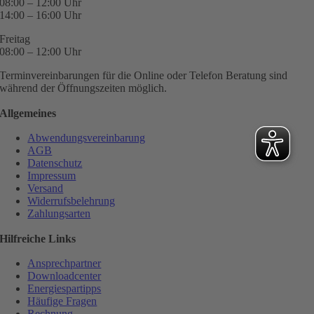
08:00 – 12:00 Uhr
14:00 – 16:00 Uhr
Freitag
08:00 – 12:00 Uhr
Terminvereinbarungen für die Online oder Telefon Beratung sind
während der Öffnungszeiten möglich.
Allgemeines
Abwendungsvereinbarung
AGB
Datenschutz
Impressum
Versand
Widerrufsbelehrung
Zahlungsarten
Hilfreiche Links
Ansprechpartner
Downloadcenter
Energiespartipps
Häufige Fragen
Rechnung