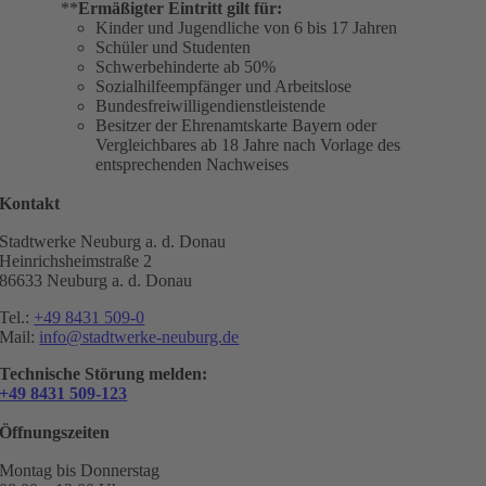
**
Ermäßigter Eintritt gilt für:
Kinder und Jugendliche von 6 bis 17 Jahren
Schüler und Studenten
Schwerbehinderte ab 50%
Sozialhilfeempfänger und Arbeitslose
Bundesfreiwilligendienstleistende
Besitzer der Ehrenamtskarte Bayern oder
Vergleichbares ab 18 Jahre nach Vorlage des
entsprechenden Nachweises
Kontakt
Stadtwerke Neuburg a. d. Donau
Heinrichsheimstraße 2
86633 Neuburg a. d. Donau
Tel.:
+49 8431 509-0
Mail:
info@stadtwerke-neuburg.de
Technische Störung melden:
+49 8431 509-123
Öffnungszeiten
Montag bis Donnerstag