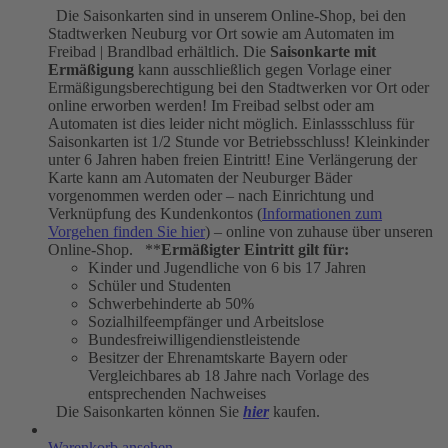
Die Saisonkarten sind in unserem Online-Shop, bei den
Stadtwerken Neuburg vor Ort sowie am Automaten im
Freibad | Brandlbad erhältlich. Die
Saisonkarte mit
Ermäßigung
kann ausschließlich gegen Vorlage einer
Ermäßigungsberechtigung bei den Stadtwerken vor Ort oder
online erworben werden! Im Freibad selbst oder am
Automaten ist dies leider nicht möglich. Einlassschluss für
Saisonkarten ist 1/2 Stunde vor Betriebsschluss! Kleinkinder
unter 6 Jahren haben freien Eintritt! Eine Verlängerung der
Karte kann am Automaten der Neuburger Bäder
vorgenommen werden oder – nach Einrichtung und
Verknüpfung des Kundenkontos (
Informationen zum
Vorgehen finden Sie hier
) – online von zuhause über unseren
Online-Shop. **
Ermäßigter Eintritt gilt für:
Kinder und Jugendliche von 6 bis 17 Jahren
Schüler und Studenten
Schwerbehinderte ab 50%
Sozialhilfeempfänger und Arbeitslose
Bundesfreiwilligendienstleistende
Besitzer der Ehrenamtskarte Bayern oder
Vergleichbares ab 18 Jahre nach Vorlage des
entsprechenden Nachweises
Die Saisonkarten können Sie
hier
kaufen.
Warenkorb ansehen