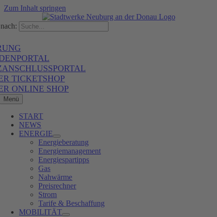
Zum Inhalt springen
nach:
RUNG
DENPORTAL
ZANSCHLUSSPORTAL
ER TICKETSHOP
ER ONLINE SHOP
Menü
START
NEWS
ENERGIE
Energieberatung
Energiemanagement
Energiespartipps
Gas
Nahwärme
Preisrechner
Strom
Tarife & Beschaffung
MOBILITÄT