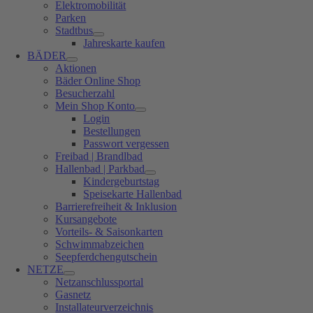
Elektromobilität
Parken
Stadtbus
Jahreskarte kaufen
BÄDER
Aktionen
Bäder Online Shop
Besucherzahl
Mein Shop Konto
Login
Bestellungen
Passwort vergessen
Freibad | Brandlbad
Hallenbad | Parkbad
Kindergeburtstag
Speisekarte Hallenbad
Barrierefreiheit & Inklusion
Kursangebote
Vorteils- & Saisonkarten
Schwimmabzeichen
Seepferdchengutschein
NETZE
Netzanschlussportal
Gasnetz
Installateurverzeichnis