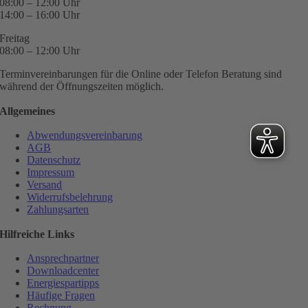
08:00 – 12:00 Uhr
14:00 – 16:00 Uhr
Freitag
08:00 – 12:00 Uhr
Terminvereinbarungen für die Online oder Telefon Beratung sind
während der Öffnungszeiten möglich.
Allgemeines
Abwendungsvereinbarung
AGB
Datenschutz
Impressum
Versand
Widerrufsbelehrung
Zahlungsarten
Hilfreiche Links
Ansprechpartner
Downloadcenter
Energiespartipps
Häufige Fragen
Rechnung