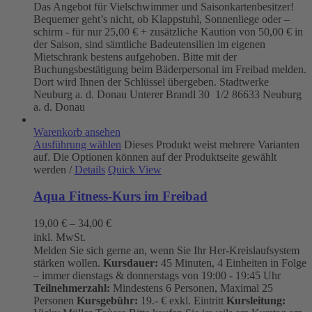
Das Angebot für Vielschwimmer und Saisonkartenbesitzer!
Bequemer geht’s nicht, ob Klappstuhl, Sonnenliege oder –
schirm - für nur 25,00 € + zusätzliche Kaution von 50,00 € in
der Saison, sind sämtliche Badeutensilien im eigenen
Mietschrank bestens aufgehoben. Bitte mit der
Buchungsbestätigung beim Bäderpersonal im Freibad melden.
Dort wird Ihnen der Schlüssel übergeben. Stadtwerke
Neuburg a. d. Donau
Unterer Brandl 30 1/2
86633 Neuburg
a. d. Donau
Warenkorb ansehen
Ausführung wählen
Dieses Produkt weist mehrere Varianten
auf. Die Optionen können auf der Produktseite gewählt
werden
/
Details
Quick View
Aqua Fitness-Kurs im Freibad
19,00
€
–
34,00
€
inkl. MwSt.
Melden Sie sich gerne an, wenn Sie Ihr Her-Kreislaufsystem
stärken wollen.
Kursdauer:
45 Minuten, 4 Einheiten in Folge
– immer dienstags & donnerstags von 19:00 - 19:45 Uhr
Teilnehmerzahl:
Mindestens 6 Personen, Maximal 25
Personen
Kursgebühr:
19.- € exkl. Eintritt
Kursleitung: