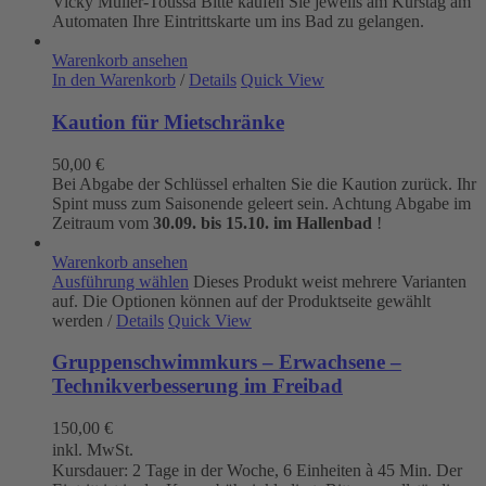
Vicky Müller-Toùssa
Bitte kaufen Sie jeweils am Kurstag am
Automaten Ihre Eintrittskarte um ins Bad zu gelangen.
Warenkorb ansehen
In den Warenkorb
/
Details
Quick View
Kaution für Mietschränke
50,00
€
Bei Abgabe der Schlüssel erhalten Sie die Kaution zurück. Ihr
Spint muss zum Saisonende geleert sein. Achtung Abgabe im
Zeitraum vom
30.09. bis 15.10. im Hallenbad
!
Warenkorb ansehen
Ausführung wählen
Dieses Produkt weist mehrere Varianten
auf. Die Optionen können auf der Produktseite gewählt
werden
/
Details
Quick View
Gruppenschwimmkurs – Erwachsene –
Technikverbesserung im Freibad
150,00
€
inkl. MwSt.
Kursdauer: 2 Tage in der Woche, 6 Einheiten à 45 Min. Der