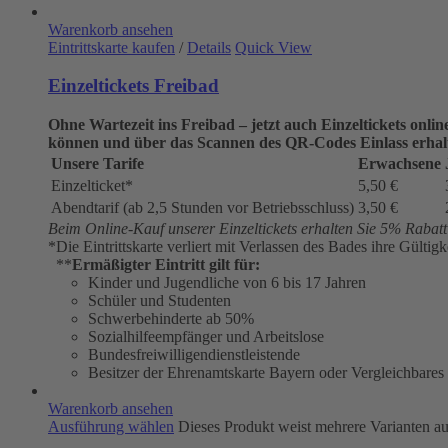
Warenkorb ansehen
Eintrittskarte kaufen
/
Details
Quick View
Einzeltickets Freibad
Ohne Wartezeit ins Freibad – jetzt auch Einzeltickets onli
können und über das Scannen des QR-Codes Einlass erhal
Unsere Tarife
Erwachsene
Einzelticket*
5,50 €
Abendtarif (ab 2,5 Stunden vor Betriebsschluss)
3,50 €
Beim Online-Kauf unserer Einzeltickets erhalten Sie 5% Rabatt a
*Die Eintrittskarte verliert mit Verlassen des Bades ihre Gültigk
**
Ermäßigter Eintritt gilt für:
Kinder und Jugendliche von 6 bis 17 Jahren
Schüler und Studenten
Schwerbehinderte ab 50%
Sozialhilfeempfänger und Arbeitslose
Bundesfreiwilligendienstleistende
Besitzer der Ehrenamtskarte Bayern oder Vergleichbares
Warenkorb ansehen
Ausführung wählen
Dieses Produkt weist mehrere Varianten a