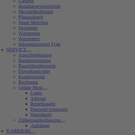
Gasnetz
Installateurverzeichnis
Messstellenbetrieb
Planauskunft
Smart Metering
Stromnetz
Wärmenetz
Wassernetz
Informationstool §14a
SERVICE
Ausschreibungen
Bauherrenmappe
Baustellenübersicht
Downloadcenter
Kundenportal
Rechnung
Online Shop
Login
Adresse
Bestellungen
Passwort vergessen
Warenkorb
Zählerstandserfassung
Anleitung
KARRIERE