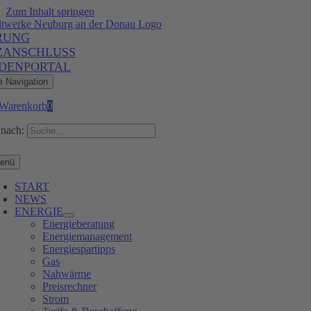
Zum Inhalt springen
RUNG
ZANSCHLUSS
DENPORTAL
e Navigation
Warenkorb
0
nach:
enü
START
NEWS
ENERGIE
Energieberatung
Energiemanagement
Energiespartipps
Gas
Nahwärme
Preisrechner
Strom