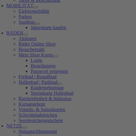
Tarife & Beschaffung
MOBILITÄT
Elektromobilität
Parken
Stadtbus
Jahreskarte kaufen
BÄDER
Aktionen
Bäder Online Shop
Besucherzahl
Mein Shop Konto
Login
Bestellungen
Passwort vergessen
Freibad | Brandlbad
Hallenbad | Parkbad
Kindergeburtstag
Speisekarte Hallenbad
Barrierefreiheit & Inklusion
Kursangebote
Vorteils- & Saisonkarten
Schwimmabzeichen
Seepferdchengutschein
NETZE
Netzanschlussportal