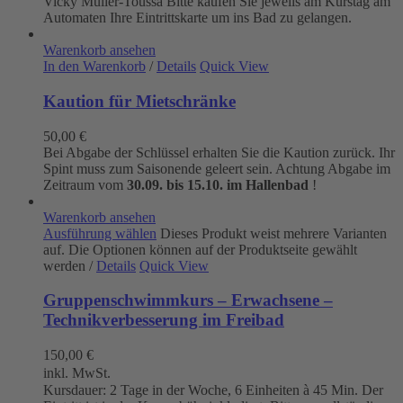
Vicky Müller-Toùssa
Bitte kaufen Sie jeweils am Kurstag am
Automaten Ihre Eintrittskarte um ins Bad zu gelangen.
Warenkorb ansehen
In den Warenkorb
/
Details
Quick View
Kaution für Mietschränke
50,00
€
Bei Abgabe der Schlüssel erhalten Sie die Kaution zurück. Ihr
Spint muss zum Saisonende geleert sein. Achtung Abgabe im
Zeitraum vom
30.09. bis 15.10. im Hallenbad
!
Warenkorb ansehen
Ausführung wählen
Dieses Produkt weist mehrere Varianten
auf. Die Optionen können auf der Produktseite gewählt
werden
/
Details
Quick View
Gruppenschwimmkurs – Erwachsene –
Technikverbesserung im Freibad
150,00
€
inkl. MwSt.
Kursdauer: 2 Tage in der Woche, 6 Einheiten à 45 Min. Der