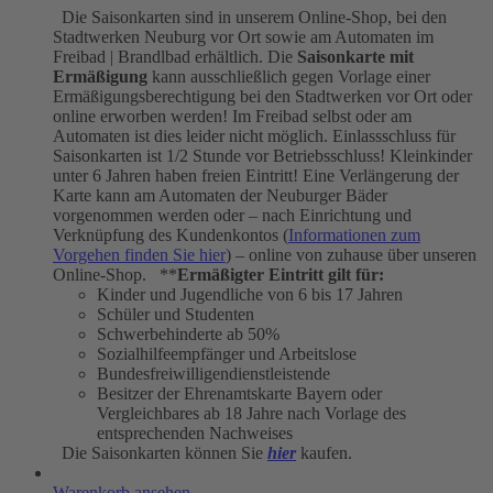
Die Saisonkarten sind in unserem Online-Shop, bei den
Stadtwerken Neuburg vor Ort sowie am Automaten im
Freibad | Brandlbad erhältlich. Die
Saisonkarte mit
Ermäßigung
kann ausschließlich gegen Vorlage einer
Ermäßigungsberechtigung bei den Stadtwerken vor Ort oder
online erworben werden! Im Freibad selbst oder am
Automaten ist dies leider nicht möglich. Einlassschluss für
Saisonkarten ist 1/2 Stunde vor Betriebsschluss! Kleinkinder
unter 6 Jahren haben freien Eintritt! Eine Verlängerung der
Karte kann am Automaten der Neuburger Bäder
vorgenommen werden oder – nach Einrichtung und
Verknüpfung des Kundenkontos (
Informationen zum
Vorgehen finden Sie hier
) – online von zuhause über unseren
Online-Shop. **
Ermäßigter Eintritt gilt für:
Kinder und Jugendliche von 6 bis 17 Jahren
Schüler und Studenten
Schwerbehinderte ab 50%
Sozialhilfeempfänger und Arbeitslose
Bundesfreiwilligendienstleistende
Besitzer der Ehrenamtskarte Bayern oder
Vergleichbares ab 18 Jahre nach Vorlage des
entsprechenden Nachweises
Die Saisonkarten können Sie
hier
kaufen.
Warenkorb ansehen