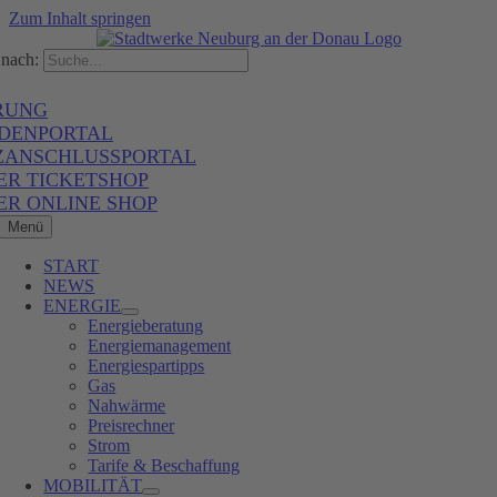
Zum Inhalt springen
nach:
RUNG
DENPORTAL
ZANSCHLUSSPORTAL
ER TICKETSHOP
ER ONLINE SHOP
Menü
START
NEWS
ENERGIE
Energieberatung
Energiemanagement
Energiespartipps
Gas
Nahwärme
Preisrechner
Strom
Tarife & Beschaffung
MOBILITÄT