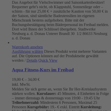
Das Angebot für Vielschwimmer und Saisonkartenbesitzer!
Bequemer geht’s nicht, ob Klappstuhl, Sonnenliege oder –
schirm - für nur 25,00 € + zusätzliche Kaution von 50,00 € in
der Saison, sind sämtliche Badeutensilien im eigenen
Mietschrank bestens aufgehoben. Bitte mit der
Buchungsbestätigung beim Bäderpersonal im Freibad melden.
Dort wird Ihnen der Schlüssel übergeben. Stadtwerke
Neuburg a. d. Donau
Unterer Brandl 30 1/2
86633 Neuburg
a. d. Donau
Warenkorb ansehen
Ausführung wählen
Dieses Produkt weist mehrere Varianten
auf. Die Optionen können auf der Produktseite gewählt
werden
/
Details
Quick View
Aqua Fitness-Kurs im Freibad
19,00
€
–
34,00
€
inkl. MwSt.
Melden Sie sich gerne an, wenn Sie Ihr Her-Kreislaufsystem
stärken wollen.
Kursdauer:
45 Minuten, 4 Einheiten in Folge
– immer dienstags & donnerstags von 19:00 - 19:45 Uhr
Teilnehmerzahl:
Mindestens 6 Personen, Maximal 25
Personen
Kursgebühr:
19.- € exkl. Eintritt
Kursleitung: