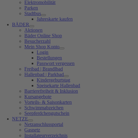
Elektromobilität
Parken
Stadtbus
Jahreskarte kaufen
BÄDER
Aktionen
Bäder Online Shop
Besucherzahl
Mein Shop Konto
Login
Bestellungen
Passwort vergessen
Freibad | Brandlbad
Hallenbad | Parkbad
Kindergeburtstag
Speisekarte Hallenbad
Barrierefreiheit & Inklusion
Kursangebote
Vorteils- & Saisonkarten
Schwimmabzeichen
Seepferdchengutschein
NETZE
Netzanschlussportal
Gasnetz
Installateurverzeichnis