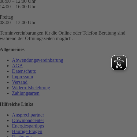
08:00 – 12:00 Uhr
14:00 – 16:00 Uhr
Freitag
08:00 – 12:00 Uhr
Terminvereinbarungen für die Online oder Telefon Beratung sind
während der Öffnungszeiten möglich.
Allgemeines
Abwendungsvereinbarung
AGB
Datenschutz
Impressum
Versand
Widerrufsbelehrung
Zahlungsarten
Hilfreiche Links
Ansprechpartner
Downloadcenter
Energiespartipps
Häufige Fragen
Rechnung