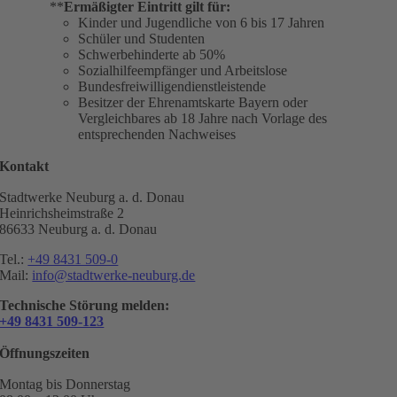
**
Ermäßigter Eintritt gilt für:
Kinder und Jugendliche von 6 bis 17 Jahren
Schüler und Studenten
Schwerbehinderte ab 50%
Sozialhilfeempfänger und Arbeitslose
Bundesfreiwilligendienstleistende
Besitzer der Ehrenamtskarte Bayern oder
Vergleichbares ab 18 Jahre nach Vorlage des
entsprechenden Nachweises
Kontakt
Stadtwerke Neuburg a. d. Donau
Heinrichsheimstraße 2
86633 Neuburg a. d. Donau
Tel.:
+49 8431 509-0
Mail:
info@stadtwerke-neuburg.de
Technische Störung melden:
+49 8431 509-123
Öffnungszeiten
Montag bis Donnerstag