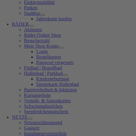
Elektromobilität
Parken
Stadtbus
Jahreskarte kaufen
BÄDER
Aktionen
Bäder Online Shop
Besucherzahl
Mein Shop Konto
Login
Bestellungen
Passwort vergessen
Freibad | Brandlbad
Hallenbad | Parkbad
Kindergeburtstag
Speisekarte Hallenbad
Barrierefreiheit & Inklusion
Kursangebote
Vorteils- & Saisonkarten
Schwimmabzeichen
Seepferdchengutschein
NETZE
Netzanschlussportal
Gasnetz
Installateurverzeichnis