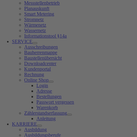
Messstellenbetrieb
Planauskunft
Smart Metering
Stromnetz
Wärmenetz
Wassernetz
Informationstool §14a
SERVICE
Ausschreibungen
Bauherrenmappe
Baustellenübersicht
Downloadcenter
Kundenportal
Rechnung
Online Shop
Login
Adresse
Bestellungen
Passwort vergessen
Warenkorb
Zählerstandserfassung
Anleitung
KARRIERE
Ausbildung
Ausbildungsberufe