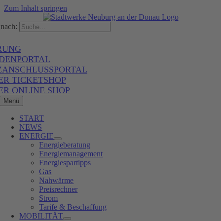
Zum Inhalt springen
nach:
RUNG
DENPORTAL
ZANSCHLUSSPORTAL
ER TICKETSHOP
ER ONLINE SHOP
Menü
START
NEWS
ENERGIE
Energieberatung
Energiemanagement
Energiespartipps
Gas
Nahwärme
Preisrechner
Strom
Tarife & Beschaffung
MOBILITÄT