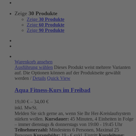
Zeige
30 Produkte
Zeige
30 Produkte
Zeige
60 Produkte
Zeige
90 Produkte
Warenkorb ansehen
Ausführung wählen
Dieses Produkt weist mehrere Varianten
auf. Die Optionen können auf der Produktseite gewählt
werden
/
Details
Quick View
Aqua Fitness-Kurs im Freibad
19,00
€
–
34,00
€
inkl. MwSt.
Melden Sie sich gerne an, wenn Sie Ihr Her-Kreislaufsystem
stärken wollen.
Kursdauer:
45 Minuten, 4 Einheiten in Folge
– immer dienstags & donnerstags von 19:00 - 19:45 Uhr
Teilnehmerzahl:
Mindestens 6 Personen, Maximal 25
Personen
Kursgebühr:
19.- € exkl. Eintritt
Kursleitung: