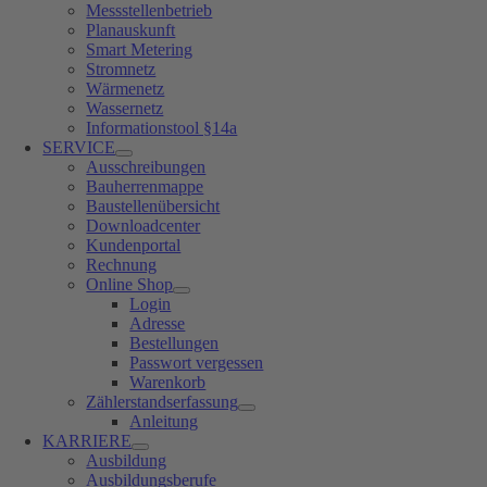
Messstellenbetrieb
Planauskunft
Smart Metering
Stromnetz
Wärmenetz
Wassernetz
Informationstool §14a
SERVICE
Ausschreibungen
Bauherrenmappe
Baustellenübersicht
Downloadcenter
Kundenportal
Rechnung
Online Shop
Login
Adresse
Bestellungen
Passwort vergessen
Warenkorb
Zählerstandserfassung
Anleitung
KARRIERE
Ausbildung
Ausbildungsberufe