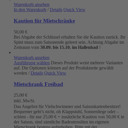
Warenkorb ansehen
In den Warenkorb
/
Details
Quick View
Kaution für Mietschränke
50,00
€
Bei Abgabe der Schlüssel erhalten Sie die Kaution zurück. Ihr
Spint muss zum Saisonende geleert sein. Achtung Abgabe im
Zeitraum vom
30.09. bis 15.10. im Hallenbad
!
Warenkorb ansehen
Ausführung wählen
Dieses Produkt weist mehrere Varianten
auf. Die Optionen können auf der Produktseite gewählt
werden
/
Details
Quick View
Mietschrank Freibad
25,00
€
inkl. MwSt.
Das Angebot für Vielschwimmer und Saisonkartenbesitzer!
Bequemer geht’s nicht, ob Klappstuhl, Sonnenliege oder –
schirm - für nur 25,00 € + zusätzliche Kaution von 50,00 € in
der Saison, sind sämtliche Badeutensilien im eigenen
Mietschrank bestens aufgehoben. Bitte mit der