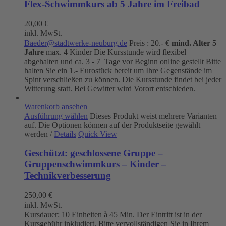
Flex-Schwimmkurs ab 5 Jahre im Freibad
20,00
€
inkl. MwSt.
Baeder@stadtwerke-neuburg.de
Preis : 20.- €
mind. Alter 5
Jahre
max. 4 Kinder Die Kursstunde wird flexibel
abgehalten und ca. 3 - 7 Tage vor Beginn online gestellt Bitte
halten Sie ein 1.- Eurostück bereit um Ihre Gegenstände im
Spint verschließen zu können. Die Kursstunde findet bei jeder
Witterung statt. Bei Gewitter wird Vorort entschieden.
Warenkorb ansehen
Ausführung wählen
Dieses Produkt weist mehrere Varianten
auf. Die Optionen können auf der Produktseite gewählt
werden
/
Details
Quick View
Geschützt: geschlossene Gruppe –
Gruppenschwimmkurs – Kinder –
Technikverbesserung
250,00
€
inkl. MwSt.
Kursdauer: 10 Einheiten à 45 Min. Der Eintritt ist in der
Kursgebühr inkludiert. Bitte vervollständigen Sie in Ihrem