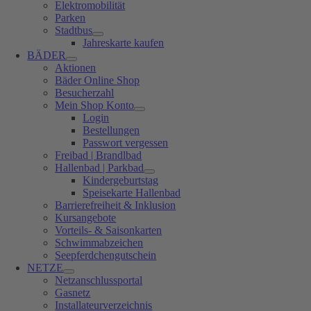
Elektromobilität
Parken
Stadtbus
Jahreskarte kaufen
BÄDER
Aktionen
Bäder Online Shop
Besucherzahl
Mein Shop Konto
Login
Bestellungen
Passwort vergessen
Freibad | Brandlbad
Hallenbad | Parkbad
Kindergeburtstag
Speisekarte Hallenbad
Barrierefreiheit & Inklusion
Kursangebote
Vorteils- & Saisonkarten
Schwimmabzeichen
Seepferdchengutschein
NETZE
Netzanschlussportal
Gasnetz
Installateurverzeichnis