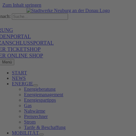
Zum Inhalt springen
nach:
RUNG
DENPORTAL
ZANSCHLUSSPORTAL
ER TICKETSHOP
ER ONLINE SHOP
Menü
START
NEWS
ENERGIE
Energieberatung
Energiemanagement
Energiespartipps
Gas
Nahwärme
Preisrechner
Strom
Tarife & Beschaffung
MOBILITÄT