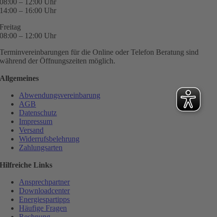
08:00 – 12:00 Uhr
14:00 – 16:00 Uhr
Freitag
08:00 – 12:00 Uhr
Terminvereinbarungen für die Online oder Telefon Beratung sind
während der Öffnungszeiten möglich.
Allgemeines
Abwendungsvereinbarung
AGB
Datenschutz
Impressum
Versand
Widerrufsbelehrung
Zahlungsarten
Hilfreiche Links
Ansprechpartner
Downloadcenter
Energiespartipps
Häufige Fragen
Rechnung