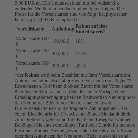
5,00 EUR an. Ein Umtausch kann nur bei vollständig
entleerten Wertkarten bei den Stadtwerken erfolgen. Die
Preise für die Vorteilskarten sind wie folgt (bei physischer
Karte zzgl. 5,00 € Kartenpfand):
Rabatt auf den
Vorteilskarte
Aufladung
Eintrittspreis*
Vorteilskarte 100
100,00 €
10%
€
Vorteilskarte 200
200,00 €
15 %
€
Vorteilskarte 300
300,00 €
20 %
€
*der
Rabatt
wird beim Bezahlen mit Ihrer Vorteilskarte am
Automaten automatisch abgezogen. Für einen ermäßigten**
Erwachsenen-Tarif beim direkten Zutritt mit der Vorteilskarte
über das Drehkreuz, müssen Sie dies unter Vorlage einer
Ermäßigungsberechtigung bei den Stadtwerken Neuburg oder
den Neuburger Bädern vor Ort freischalten lassen.
Die Vorteilskarte ist ein übertragbares Zahlungsmittel. Bei
einem Einzeleintritt für Erwachsene können Sie damit direkt
zum Drehkreuz gehen und Ihre Karte am Lesegerät scannen.
Benötigen Sie einen ermäßigten Tarif oder Eintritt für mehrere
Personen, können Sie die gewünschten Tickets an der Kasse
oder dem Automaten der Neuburger Bäder auswählen und