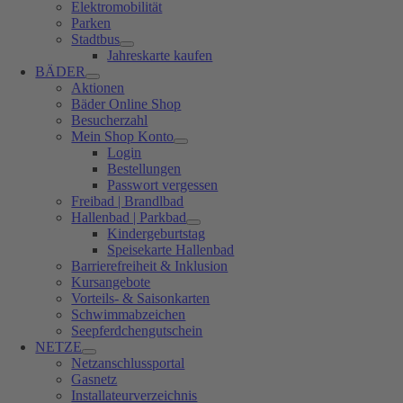
Elektromobilität
Parken
Stadtbus
Jahreskarte kaufen
BÄDER
Aktionen
Bäder Online Shop
Besucherzahl
Mein Shop Konto
Login
Bestellungen
Passwort vergessen
Freibad | Brandlbad
Hallenbad | Parkbad
Kindergeburtstag
Speisekarte Hallenbad
Barrierefreiheit & Inklusion
Kursangebote
Vorteils- & Saisonkarten
Schwimmabzeichen
Seepferdchengutschein
NETZE
Netzanschlussportal
Gasnetz
Installateurverzeichnis