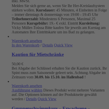
inkl. MwSt.
Melden Sie sich gerne an, wenn Sie Ihr Her-Kreislaufsystem
stärken wollen.
Kursdauer:
45 Minuten, 4 Einheiten in Folge
– immer dienstags & donnerstags von 19:00 - 19:45 Uhr
Teilnehmerzahl:
Mindestens 6 Personen, Maximal 25
Personen
Kursgebühr:
19.- € exkl. Eintritt
Kursleitung:
Vicky Müller-Toùssa
Bitte kaufen Sie jeweils am Kurstag am
Automaten Ihre Eintrittskarte um ins Bad zu gelangen.
Warenkorb ansehen
In den Warenkorb
/
Details
Quick View
Kaution für Mietschränke
50,00
€
Bei Abgabe der Schlüssel erhalten Sie die Kaution zurück. Ihr
Spint muss zum Saisonende geleert sein. Achtung Abgabe im
Zeitraum vom
30.09. bis 15.10. im Hallenbad
!
Warenkorb ansehen
Ausführung wählen
Dieses Produkt weist mehrere Varianten
auf. Die Optionen können auf der Produktseite gewählt
werden
/
Details
Quick View
Gruppenschwimmkurs – Erwachsene –