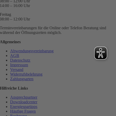
08:00 – 12:00 Uhr
14:00 – 16:00 Uhr
Freitag
08:00 – 12:00 Uhr
Terminvereinbarungen für die Online oder Telefon Beratung sind
während der Öffnungszeiten möglich.
Allgemeines
Abwendungsvereinbarung
AGB
Datenschutz
Impressum
Versand
Widerrufsbelehrung
Zahlungsarten
Hilfreiche Links
Ansprechpartner
Downloadcenter
Energiespartipps
Häufige Fragen
Rechnung