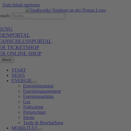
Zum Inhalt springen
nach:
RUNG
DENPORTAL
ZANSCHLUSSPORTAL
ER TICKETSHOP
ER ONLINE SHOP
Menü
START
NEWS
ENERGIE
Energieberatung
Energiemanagement
Energiespartipps
Gas
Nahwärme
Preisrechner
Strom
Tarife & Beschaffung
MOBILITÄT