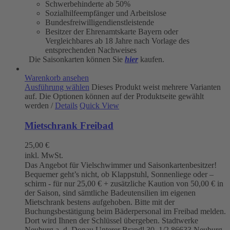
Schwerbehinderte ab 50%
Sozialhilfeempfänger und Arbeitslose
Bundesfreiwilligendienstleistende
Besitzer der Ehrenamtskarte Bayern oder
Vergleichbares ab 18 Jahre nach Vorlage des
entsprechenden Nachweises
Die Saisonkarten können Sie
hier
kaufen.
Warenkorb ansehen
Ausführung wählen
Dieses Produkt weist mehrere Varianten
auf. Die Optionen können auf der Produktseite gewählt
werden
/
Details
Quick View
Mietschrank Freibad
25,00
€
inkl. MwSt.
Das Angebot für Vielschwimmer und Saisonkartenbesitzer!
Bequemer geht’s nicht, ob Klappstuhl, Sonnenliege oder –
schirm - für nur 25,00 € + zusätzliche Kaution von 50,00 € in
der Saison, sind sämtliche Badeutensilien im eigenen
Mietschrank bestens aufgehoben. Bitte mit der
Buchungsbestätigung beim Bäderpersonal im Freibad melden.
Dort wird Ihnen der Schlüssel übergeben. Stadtwerke
Neuburg a. d. Donau
Unterer Brandl 30 1/2
86633 Neuburg