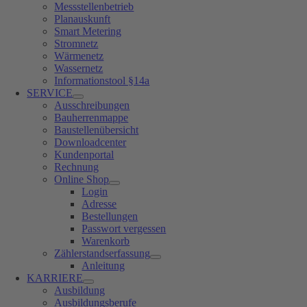
Messstellenbetrieb
Planauskunft
Smart Metering
Stromnetz
Wärmenetz
Wassernetz
Informationstool §14a
SERVICE
Ausschreibungen
Bauherrenmappe
Baustellenübersicht
Downloadcenter
Kundenportal
Rechnung
Online Shop
Login
Adresse
Bestellungen
Passwort vergessen
Warenkorb
Zählerstandserfassung
Anleitung
KARRIERE
Ausbildung
Ausbildungsberufe