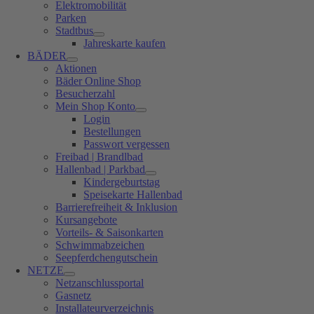
Elektromobilität
Parken
Stadtbus
Jahreskarte kaufen
BÄDER
Aktionen
Bäder Online Shop
Besucherzahl
Mein Shop Konto
Login
Bestellungen
Passwort vergessen
Freibad | Brandlbad
Hallenbad | Parkbad
Kindergeburtstag
Speisekarte Hallenbad
Barrierefreiheit & Inklusion
Kursangebote
Vorteils- & Saisonkarten
Schwimmabzeichen
Seepferdchengutschein
NETZE
Netzanschlussportal
Gasnetz
Installateurverzeichnis