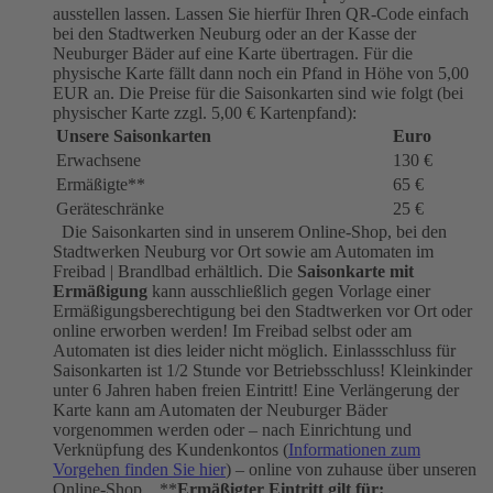
ausstellen lassen. Lassen Sie hierfür Ihren QR-Code einfach
bei den Stadtwerken Neuburg oder an der Kasse der
Neuburger Bäder auf eine Karte übertragen. Für die
physische Karte fällt dann noch ein Pfand in Höhe von 5,00
EUR an. Die Preise für die Saisonkarten sind wie folgt (bei
physischer Karte zzgl. 5,00 € Kartenpfand):
Unsere Saisonkarten
Euro
Erwachsene
130 €
Ermäßigte**
65 €
Geräteschränke
25 €
Die Saisonkarten sind in unserem Online-Shop, bei den
Stadtwerken Neuburg vor Ort sowie am Automaten im
Freibad | Brandlbad erhältlich. Die
Saisonkarte mit
Ermäßigung
kann ausschließlich gegen Vorlage einer
Ermäßigungsberechtigung bei den Stadtwerken vor Ort oder
online erworben werden! Im Freibad selbst oder am
Automaten ist dies leider nicht möglich. Einlassschluss für
Saisonkarten ist 1/2 Stunde vor Betriebsschluss! Kleinkinder
unter 6 Jahren haben freien Eintritt! Eine Verlängerung der
Karte kann am Automaten der Neuburger Bäder
vorgenommen werden oder – nach Einrichtung und
Verknüpfung des Kundenkontos (
Informationen zum
Vorgehen finden Sie hier
) – online von zuhause über unseren
Online-Shop. **
Ermäßigter Eintritt gilt für: