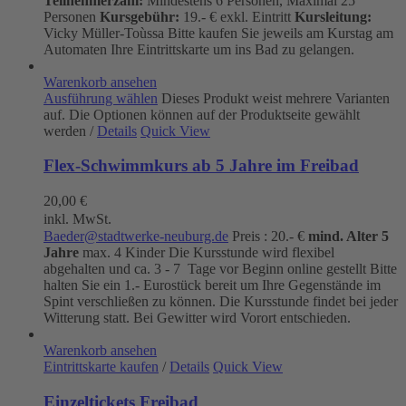
Teilnehmerzahl:
Mindestens 6 Personen, Maximal 25
Personen
Kursgebühr:
19.- € exkl. Eintritt
Kursleitung:
Vicky Müller-Toùssa
Bitte kaufen Sie jeweils am Kurstag am
Automaten Ihre Eintrittskarte um ins Bad zu gelangen.
Warenkorb ansehen
Ausführung wählen
Dieses Produkt weist mehrere Varianten
auf. Die Optionen können auf der Produktseite gewählt
werden
/
Details
Quick View
Flex-Schwimmkurs ab 5 Jahre im Freibad
20,00
€
inkl. MwSt.
Baeder@stadtwerke-neuburg.de
Preis : 20.- €
mind. Alter 5
Jahre
max. 4 Kinder Die Kursstunde wird flexibel
abgehalten und ca. 3 - 7 Tage vor Beginn online gestellt Bitte
halten Sie ein 1.- Eurostück bereit um Ihre Gegenstände im
Spint verschließen zu können. Die Kursstunde findet bei jeder
Witterung statt. Bei Gewitter wird Vorort entschieden.
Warenkorb ansehen
Eintrittskarte kaufen
/
Details
Quick View
Einzeltickets Freibad