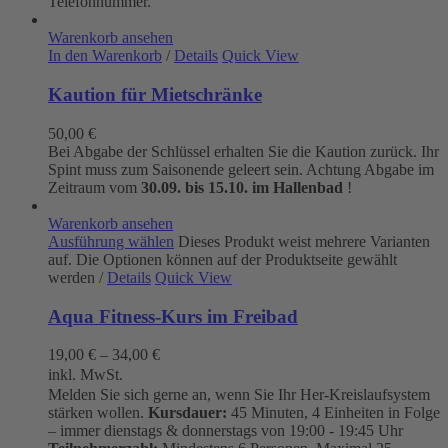
Telefonnummer.
Warenkorb ansehen
In den Warenkorb
/
Details
Quick View
Kaution für Mietschränke
50,00
€
Bei Abgabe der Schlüssel erhalten Sie die Kaution zurück. Ihr
Spint muss zum Saisonende geleert sein. Achtung Abgabe im
Zeitraum vom
30.09. bis 15.10. im Hallenbad
!
Warenkorb ansehen
Ausführung wählen
Dieses Produkt weist mehrere Varianten
auf. Die Optionen können auf der Produktseite gewählt
werden
/
Details
Quick View
Aqua Fitness-Kurs im Freibad
19,00
€
–
34,00
€
inkl. MwSt.
Melden Sie sich gerne an, wenn Sie Ihr Her-Kreislaufsystem
stärken wollen.
Kursdauer:
45 Minuten, 4 Einheiten in Folge
– immer dienstags & donnerstags von 19:00 - 19:45 Uhr