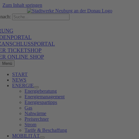
Zum Inhalt springen
nach:
RUNG
DENPORTAL
ZANSCHLUSSPORTAL
ER TICKETSHOP
ER ONLINE SHOP
Menü
START
NEWS
ENERGIE
Energieberatung
Energiemanagement
Energiespartipps
Gas
Nahwärme
Preisrechner
Strom
Tarife & Beschaffung
MOBILITÄT