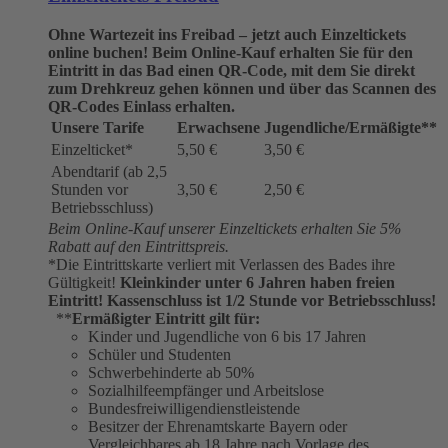
Ohne Wartezeit ins Freibad – jetzt auch Einzeltickets
online buchen!
Beim Online-Kauf erhalten Sie für den
Eintritt in das Bad einen QR-Code, mit dem Sie direkt
zum Drehkreuz gehen können und über das Scannen des
QR-Codes Einlass erhalten.
Unsere Tarife
Erwachsene
Jugendliche/Ermäßigte**
Einzelticket*
5,50 €
3,50 €
Abendtarif (ab 2,5
Stunden vor
3,50 €
2,50 €
Betriebsschluss)
Beim Online-Kauf unserer Einzeltickets erhalten Sie 5%
Rabatt auf den Eintrittspreis.
*Die Eintrittskarte verliert mit Verlassen des Bades ihre
Gültigkeit!
Kleinkinder unter 6 Jahren haben freien
Eintritt!
Kassenschluss ist 1/2 Stunde vor Betriebsschluss!
**
Ermäßigter Eintritt gilt für:
Kinder und Jugendliche von 6 bis 17 Jahren
Schüler und Studenten
Schwerbehinderte ab 50%
Sozialhilfeempfänger und Arbeitslose
Bundesfreiwilligendienstleistende
Besitzer der Ehrenamtskarte Bayern oder
Vergleichbares ab 18 Jahre nach Vorlage des