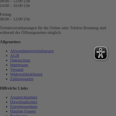
08:00 – 12:00 Uhr
14:00 – 16:00 Uhr
Freitag
08:00 – 12:00 Uhr
Terminvereinbarungen für die Online oder Telefon Beratung sind
während der Öffnungszeiten möglich.
Allgemeines
Abwendungsvereinbarung
AGB
Datenschutz
Impressum
Versand
Widerrufsbelehrung
Zahlungsarten
Hilfreiche Links
Ansprechpartner
Downloadcenter
Energiespartipps
Häufige Fragen
Rechnung