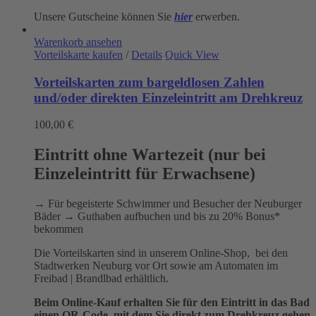
Unsere Gutscheine können Sie
hier
erwerben.
Warenkorb ansehen
Vorteilskarte kaufen
/
Details
Quick View
Vorteilskarten zum bargeldlosen Zahlen
und/oder direkten Einzeleintritt am Drehkreuz
100,00
€
Eintritt ohne Wartezeit (nur bei
Einzeleintritt für Erwachsene)
→ Für begeisterte Schwimmer und Besucher der Neuburger
Bäder → Guthaben aufbuchen und bis zu 20% Bonus*
bekommen
Die Vorteilskarten sind in unserem Online-Shop, bei den
Stadtwerken Neuburg vor Ort sowie am Automaten im
Freibad | Brandlbad erhältlich.
Beim Online-Kauf erhalten Sie für den Eintritt in das Bad
einen QR-Code, mit dem Sie direkt zum Drehkreuz gehen