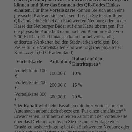
können und über das Scannen des QR-Codes Einlass
erhalten.
Für Ihre
Vorteilskarte
können Sie sich auch eine
physische Karte ausstellen lassen. Lassen Sie hierfür Ihren
QR-Code einfach bei den Stadtwerken Neuburg oder an der
Kasse der Neuburger Bäder auf eine Karte übertragen. Für
die physische Karte fällt dann noch ein Pfand in Höhe von
5,00 EUR an. Ein Umtausch kann nur bei vollständig
entleerten Wertkarten bei den Stadtwerken erfolgen. Die
Preise für die Vorteilskarten sind wie folgt (bei physischer
Karte zzgl. 5,00 € Kartenpfand):
Rabatt auf den
Vorteilskarte
Aufladung
Eintrittspreis*
Vorteilskarte 100
100,00 €
10%
€
Vorteilskarte 200
200,00 €
15 %
€
Vorteilskarte 300
300,00 €
20 %
€
*der
Rabatt
wird beim Bezahlen mit Ihrer Vorteilskarte am
Automaten automatisch abgezogen. Für einen ermäßigten**
Erwachsenen-Tarif beim direkten Zutritt mit der Vorteilskarte
über das Drehkreuz, müssen Sie dies unter Vorlage einer
Ermäßigungsberechtigung bei den Stadtwerken Neuburg oder