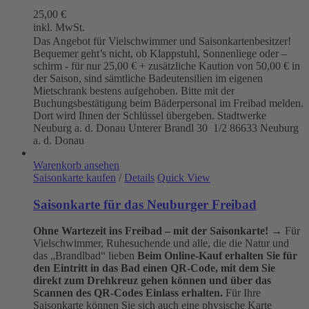
25,00
€
inkl. MwSt.
Das Angebot für Vielschwimmer und Saisonkartenbesitzer!
Bequemer geht’s nicht, ob Klappstuhl, Sonnenliege oder –
schirm - für nur 25,00 € + zusätzliche Kaution von 50,00 € in
der Saison, sind sämtliche Badeutensilien im eigenen
Mietschrank bestens aufgehoben. Bitte mit der
Buchungsbestätigung beim Bäderpersonal im Freibad melden.
Dort wird Ihnen der Schlüssel übergeben. Stadtwerke
Neuburg a. d. Donau
Unterer Brandl 30 1/2
86633 Neuburg
a. d. Donau
Warenkorb ansehen
Saisonkarte kaufen
/
Details
Quick View
Saisonkarte für das Neuburger Freibad
Ohne Wartezeit ins Freibad – mit der Saisonkarte!
→ Für
Vielschwimmer, Ruhesuchende und alle, die die Natur und
das „Brandlbad“ lieben
Beim Online-Kauf erhalten Sie für
den Eintritt in das Bad einen QR-Code, mit dem Sie
direkt zum Drehkreuz gehen können und über das
Scannen des QR-Codes Einlass erhalten.
Für Ihre
Saisonkarte können Sie sich auch eine physische Karte