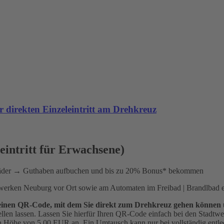
 direkten Einzeleintritt am Drehkreuz
leintritt für Erwachsene)
Bäder → Guthaben aufbuchen und bis zu 20% Bonus* bekommen
twerken Neuburg vor Ort sowie am Automaten im Freibad | Brandlbad er
ad einen QR-Code, mit dem Sie direkt zum Drehkreuz gehen können
ellen lassen. Lassen Sie hierfür Ihren QR-Code einfach bei den Stadt
in Höhe von 5,00 EUR an. Ein Umtausch kann nur bei vollständig entlee