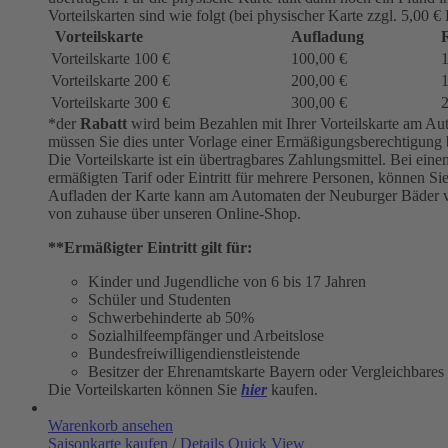
Vorteilskarten sind wie folgt (bei physischer Karte zzgl. 5,00 €
Vorteilskarte
Aufladung
R
Vorteilskarte 100 €
100,00 €
Vorteilskarte 200 €
200,00 €
Vorteilskarte 300 €
300,00 €
*der
Rabatt
wird beim Bezahlen mit Ihrer Vorteilskarte am Aut
müssen Sie dies unter Vorlage einer Ermäßigungsberechtigung 
Die Vorteilskarte ist ein übertragbares Zahlungsmittel. Bei e
ermäßigten Tarif oder Eintritt für mehrere Personen, können S
Aufladen der Karte kann am Automaten der Neuburger Bäder 
von zuhause über unseren Online-Shop.
**Ermäßigter Eintritt gilt für:
Kinder und Jugendliche von 6 bis 17 Jahren
Schüler und Studenten
Schwerbehinderte ab 50%
Sozialhilfeempfänger und Arbeitslose
Bundesfreiwilligendienstleistende
Besitzer der Ehrenamtskarte Bayern oder Vergleichbares
Die Vorteilskarten können Sie
hier
kaufen.
Warenkorb ansehen
Saisonkarte kaufen
/
Details
Quick View