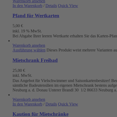
Warenkorb ansehen
In den Warenkorb
/
Details
Quick View
Pfand für Wertkarten
5,00
€
inkl. 19 % MwSt.
Bei Abgabe Ihrer leeren Wertkarte erhalten Sie das Karten-Pfa
Warenkorb ansehen
Ausführung wählen
Dieses Produkt weist mehrere Varianten a
Mietschrank Freibad
25,00
€
inkl. MwSt.
Das Angebot für Vielschwimmer und Saisonkartenbesitzer! Beque
sämtliche Badeutensilien im eigenen Mietschrank bestens aufg
Neuburg a. d. Donau
Unterer Brandl 30 1/2
86633 Neuburg a.
Warenkorb ansehen
In den Warenkorb
/
Details
Quick View
Kaution für Mietschränke