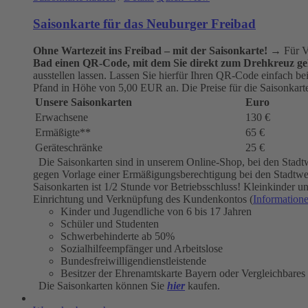
Saisonkarte für das Neuburger Freibad
Ohne Wartezeit ins Freibad – mit der Saisonkarte!
→ Für Vi
Bad einen QR-Code, mit dem Sie direkt zum Drehkreuz ge
ausstellen lassen. Lassen Sie hierfür Ihren QR-Code einfach b
Pfand in Höhe von 5,00 EUR an. Die Preise für die Saisonkarten
Unsere Saisonkarten
Euro
Erwachsene
130 €
Ermäßigte**
65 €
Geräteschränke
25 €
Die Saisonkarten sind in unserem Online-Shop, bei den Stadt
gegen Vorlage einer Ermäßigungsberechtigung bei den Stadtwerk
Saisonkarten ist 1/2 Stunde vor Betriebsschluss! Kleinkinder
Einrichtung und Verknüpfung des Kundenkontos (
Information
Kinder und Jugendliche von 6 bis 17 Jahren
Schüler und Studenten
Schwerbehinderte ab 50%
Sozialhilfeempfänger und Arbeitslose
Bundesfreiwilligendienstleistende
Besitzer der Ehrenamtskarte Bayern oder Vergleichbares
Die Saisonkarten können Sie
hier
kaufen.