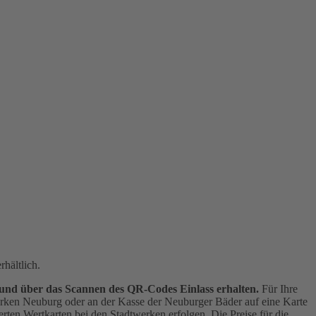
hältlich.
 und über das Scannen des QR-Codes Einlass erhalten.
Für Ihre
werken Neuburg oder an der Kasse der Neuburger Bäder auf eine Karte
rten Wertkarten bei den Stadtwerken erfolgen. Die Preise für die