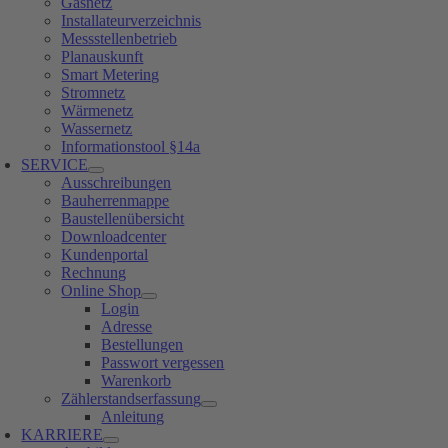
Gasnetz
Installateurverzeichnis
Messstellenbetrieb
Planauskunft
Smart Metering
Stromnetz
Wärmenetz
Wassernetz
Informationstool §14a
SERVICE
Ausschreibungen
Bauherrenmappe
Baustellenübersicht
Downloadcenter
Kundenportal
Rechnung
Online Shop
Login
Adresse
Bestellungen
Passwort vergessen
Warenkorb
Zählerstandserfassung
Anleitung
KARRIERE