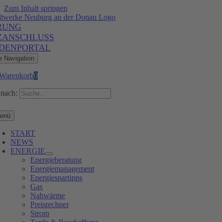
Zum Inhalt springen
RUNG
ZANSCHLUSS
DENPORTAL
e Navigation
Warenkorb
0
nach:
enü
START
NEWS
ENERGIE
Energieberatung
Energiemanagement
Energiespartipps
Gas
Nahwärme
Preisrechner
Strom