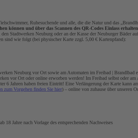
elschwimmer, Ruhesuchende und alle, die die Natur und das „Brandl
hen können und über das Scannen des QR-Codes Einlass erhalten
ei den Stadtwerken Neuburg oder an der Kasse der Neuburger Bäder auf 
 sind wie folgt (bei physischer Karte zzgl. 5,00 € Kartenpfand):
werken Neuburg vor Ort sowie am Automaten im Freibad | Brandlbad er
en vor Ort oder online erworben werden! Im Freibad selbst oder am Aut
 unter 6 Jahren haben freien Eintritt! Eine Verlängerung der Karte k
en zum Vorgehen finden Sie hier
) – online von zuhause über unseren 
 ab 18 Jahre nach Vorlage des entsprechenden Nachweises