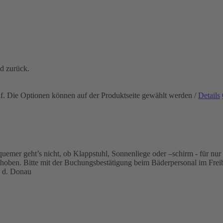
nd zurück.
uf. Die Optionen können auf der Produktseite gewählt werden
/
Details
mer geht’s nicht, ob Klappstuhl, Sonnenliege oder –schirm - für nur 2
ehoben. Bitte mit der Buchungsbestätigung beim Bäderpersonal im Frei
 d. Donau