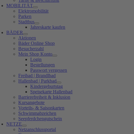
Tarife & Beschaffung
MOBILITÄT
Elektromobilität
Parken
Stadtbus
Jahreskarte kaufen
BÄDER
Aktionen
Bäder Online Shop
Besucherzahl
Mein Shop Konto
Login
Bestellungen
Passwort vergessen
Freibad | Brandlbad
Hallenbad | Parkbad
Kindergeburtstag
Speisekarte Hallenbad
Barrierefreiheit & Inklusion
Kursangebote
Vorteils- & Saisonkarten
Schwimmabzeichen
Seepferdchengutschein
NETZE
Netzanschlussportal