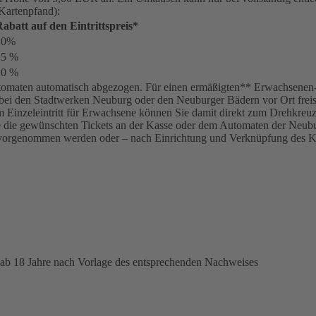
 Kartenpfand):
abatt auf den Eintrittspreis*
10%
15 %
20 %
omaten automatisch abgezogen. Für einen ermäßigten** Erwachsenen-Tar
bei den Stadtwerken Neuburg oder den Neuburger Bädern vor Ort freisc
inem Einzeleintritt für Erwachsene können Sie damit direkt zum Drehkre
ie die gewünschten Tickets an der Kasse oder dem Automaten der Neubur
vorgenommen werden oder – nach Einrichtung und Verknüpfung des K
 ab 18 Jahre nach Vorlage des entsprechenden Nachweises