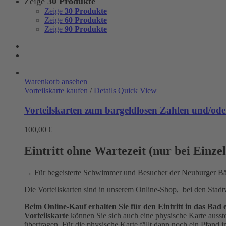
Zeige
30 Produkte
Zeige
30 Produkte
Zeige
60 Produkte
Zeige
90 Produkte
Warenkorb ansehen
Vorteilskarte kaufen
/
Details
Quick View
Vorteilskarten zum bargeldlosen Zahlen und/oder
100,00
€
Eintritt ohne Wartezeit (nur bei Einze
→ Für begeisterte Schwimmer und Besucher der Neuburger 
Die Vorteilskarten sind in unserem Online-Shop, bei den Stad
Beim Online-Kauf erhalten Sie für den Eintritt in das B
Vorteilskarte
können Sie sich auch eine physische Karte ausst
übertragen. Für die physische Karte fällt dann noch ein Pfand 