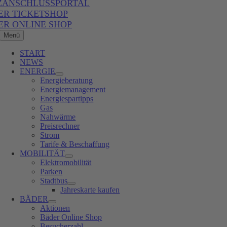
ZANSCHLUSSPORTAL
ER TICKETSHOP
ER ONLINE SHOP
Menü
START
NEWS
ENERGIE
Energieberatung
Energiemanagement
Energiespartipps
Gas
Nahwärme
Preisrechner
Strom
Tarife & Beschaffung
MOBILITÄT
Elektromobilität
Parken
Stadtbus
Jahreskarte kaufen
BÄDER
Aktionen
Bäder Online Shop
Besucherzahl