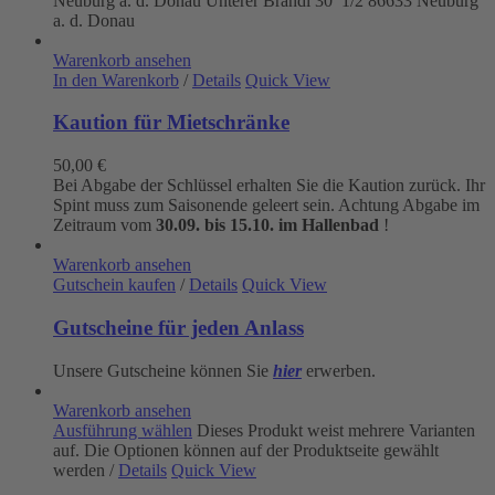
Neuburg a. d. Donau
Unterer Brandl 30 1/2
86633 Neuburg
a. d. Donau
Warenkorb ansehen
In den Warenkorb
/
Details
Quick View
Kaution für Mietschränke
50,00
€
Bei Abgabe der Schlüssel erhalten Sie die Kaution zurück. Ihr
Spint muss zum Saisonende geleert sein. Achtung Abgabe im
Zeitraum vom
30.09. bis 15.10. im Hallenbad
!
Warenkorb ansehen
Gutschein kaufen
/
Details
Quick View
Gutscheine für jeden Anlass
Unsere Gutscheine können Sie
hier
erwerben.
Warenkorb ansehen
Ausführung wählen
Dieses Produkt weist mehrere Varianten
auf. Die Optionen können auf der Produktseite gewählt
werden
/
Details
Quick View