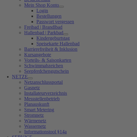
Mein Shop Konto
Login
Bestellungen
Passwort vergessen
Freibad | Brandlbad
Hallenbad | Parkbad
Kindergeburtstag
Speisekarte Hallenbad
Barrierefreiheit & Inklusion
Kursangebote
Vorteils- & Saisonkarten
Schwimmabzeichen
Seepferdchengutschein
NETZE
Netzanschlussportal
Gasnetz
Installateurverzeichnis
Messstellenbetrieb
Planauskunft
Smart Metering
Stromnetz
Wärmenetz
Wassernetz
Informationstool §14a