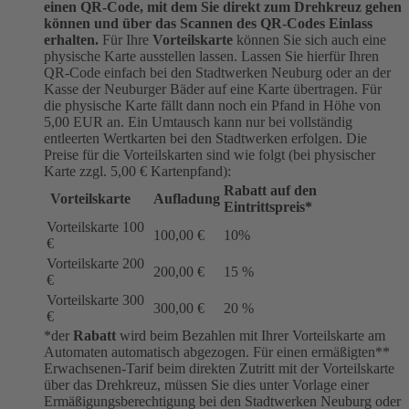
einen QR-Code, mit dem Sie direkt zum Drehkreuz gehen
können und über das Scannen des QR-Codes Einlass
erhalten.
Für Ihre
Vorteilskarte
können Sie sich auch eine
physische Karte ausstellen lassen. Lassen Sie hierfür Ihren
QR-Code einfach bei den Stadtwerken Neuburg oder an der
Kasse der Neuburger Bäder auf eine Karte übertragen. Für
die physische Karte fällt dann noch ein Pfand in Höhe von
5,00 EUR an. Ein Umtausch kann nur bei vollständig
entleerten Wertkarten bei den Stadtwerken erfolgen. Die
Preise für die Vorteilskarten sind wie folgt (bei physischer
Karte zzgl. 5,00 € Kartenpfand):
Rabatt auf den
Vorteilskarte
Aufladung
Eintrittspreis*
Vorteilskarte 100
100,00 €
10%
€
Vorteilskarte 200
200,00 €
15 %
€
Vorteilskarte 300
300,00 €
20 %
€
*der
Rabatt
wird beim Bezahlen mit Ihrer Vorteilskarte am
Automaten automatisch abgezogen. Für einen ermäßigten**
Erwachsenen-Tarif beim direkten Zutritt mit der Vorteilskarte
über das Drehkreuz, müssen Sie dies unter Vorlage einer
Ermäßigungsberechtigung bei den Stadtwerken Neuburg oder