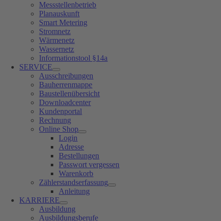
Messstellenbetrieb
Planauskunft
Smart Metering
Stromnetz
Wärmenetz
Wassernetz
Informationstool §14a
SERVICE
Ausschreibungen
Bauherrenmappe
Baustellenübersicht
Downloadcenter
Kundenportal
Rechnung
Online Shop
Login
Adresse
Bestellungen
Passwort vergessen
Warenkorb
Zählerstandserfassung
Anleitung
KARRIERE
Ausbildung
Ausbildungsberufe