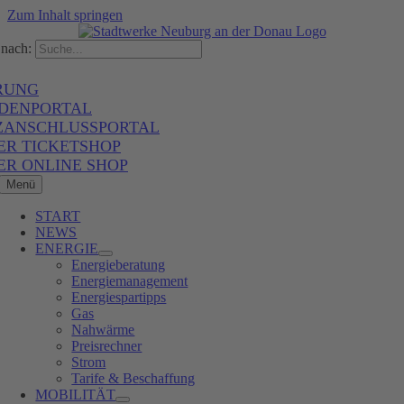
Zum Inhalt springen
nach:
RUNG
DENPORTAL
ZANSCHLUSSPORTAL
ER TICKETSHOP
ER ONLINE SHOP
Menü
START
NEWS
ENERGIE
Energieberatung
Energiemanagement
Energiespartipps
Gas
Nahwärme
Preisrechner
Strom
Tarife & Beschaffung
MOBILITÄT