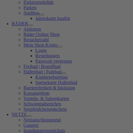
Elektromobilität
Parken
Stadtbus
Jahreskarte kaufen
BÄDER
Aktionen
Bäder Online Shop
Besucherzahl
Mein Shop Konto
Login
Bestellungen
Passwort vergessen
Freibad | Brandlbad
Hallenbad | Parkbad
Kindergeburtstag
Speisekarte Hallenbad
Barrierefreiheit & Inklusion
Kursangebote
Vorteils- & Saisonkarten
Schwimmabzeichen
Seepferdchengutschein
NETZE
Netzanschlussportal
Gasnetz
Installateurverzeichnis