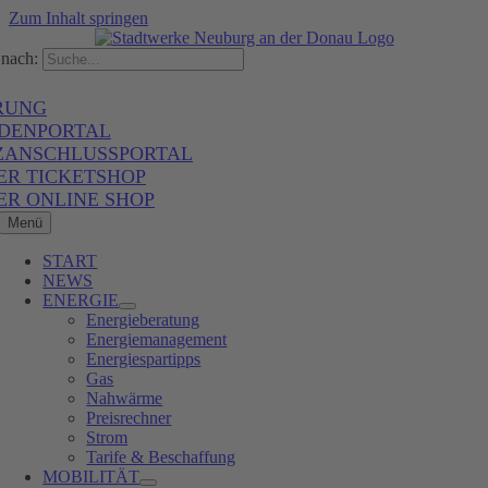
Zum Inhalt springen
nach:
RUNG
DENPORTAL
ZANSCHLUSSPORTAL
ER TICKETSHOP
ER ONLINE SHOP
Menü
START
NEWS
ENERGIE
Energieberatung
Energiemanagement
Energiespartipps
Gas
Nahwärme
Preisrechner
Strom
Tarife & Beschaffung
MOBILITÄT