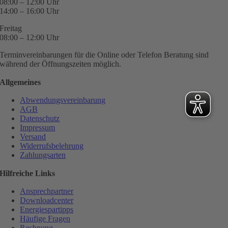
08:00 – 12:00 Uhr
14:00 – 16:00 Uhr
Freitag
08:00 – 12:00 Uhr
Terminvereinbarungen für die Online oder Telefon Beratung sind
während der Öffnungszeiten möglich.
Allgemeines
Abwendungsvereinbarung
AGB
Datenschutz
Impressum
Versand
Widerrufsbelehrung
Zahlungsarten
Hilfreiche Links
Ansprechpartner
Downloadcenter
Energiespartipps
Häufige Fragen
Rechnung