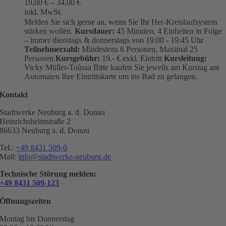
19,00
€
–
34,00
€
inkl. MwSt.
Melden Sie sich gerne an, wenn Sie Ihr Her-Kreislaufsystem
stärken wollen.
Kursdauer:
45 Minuten, 4 Einheiten in Folge
– immer dienstags & donnerstags von 19:00 - 19:45 Uhr
Teilnehmerzahl:
Mindestens 6 Personen, Maximal 25
Personen
Kursgebühr:
19.- € exkl. Eintritt
Kursleitung:
Vicky Müller-Toùssa
Bitte kaufen Sie jeweils am Kurstag am
Automaten Ihre Eintrittskarte um ins Bad zu gelangen.
Kontakt
Stadtwerke Neuburg a. d. Donau
Heinrichsheimstraße 2
86633 Neuburg a. d. Donau
Tel.:
+49 8431 509-0
Mail:
info@stadtwerke-neuburg.de
Technische Störung melden:
+49 8431 509-123
Öffnungszeiten
Montag bis Donnerstag