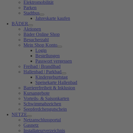
Elektromobilität
Parken
Stadtbus
Jahreskarte kaufen
BÄDER
Aktionen
Bäder Online Shop
Besucherzahl
Mein Shop Konto
Login
Bestellungen
Passwort vergessen
Freibad | Brandlbad
Hallenbad | Parkbad
Kindergeburtstag
Speisekarte Hallenbad
Barrierefreiheit & Inklusion
Kursangebote
Vorteils- & Saisonkarten
Schwimmabzeichen
Seepferdchengutschein
NETZE
Netzanschlussportal
Gasnetz
Installateurverzeichnis