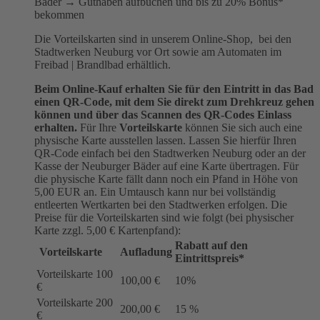
Bäder → Guthaben aufbuchen und bis zu 20% Bonus*
bekommen
Die Vorteilskarten sind in unserem Online-Shop, bei den
Stadtwerken Neuburg vor Ort sowie am Automaten im
Freibad | Brandlbad erhältlich.
Beim Online-Kauf erhalten Sie für den Eintritt in das Bad
einen QR-Code, mit dem Sie direkt zum Drehkreuz gehen
können und über das Scannen des QR-Codes Einlass
erhalten.
Für Ihre
Vorteilskarte
können Sie sich auch eine
physische Karte ausstellen lassen. Lassen Sie hierfür Ihren
QR-Code einfach bei den Stadtwerken Neuburg oder an der
Kasse der Neuburger Bäder auf eine Karte übertragen. Für
die physische Karte fällt dann noch ein Pfand in Höhe von
5,00 EUR an. Ein Umtausch kann nur bei vollständig
entleerten Wertkarten bei den Stadtwerken erfolgen. Die
Preise für die Vorteilskarten sind wie folgt (bei physischer
Karte zzgl. 5,00 € Kartenpfand):
Rabatt auf den
Vorteilskarte
Aufladung
Eintrittspreis*
Vorteilskarte 100
100,00 €
10%
€
Vorteilskarte 200
200,00 €
15 %
€