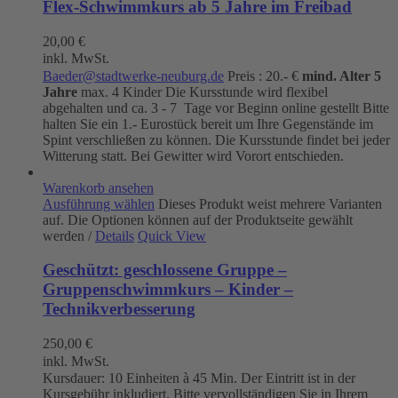
Flex-Schwimmkurs ab 5 Jahre im Freibad
20,00
€
inkl. MwSt.
Baeder@stadtwerke-neuburg.de
Preis : 20.- €
mind. Alter 5
Jahre
max. 4 Kinder Die Kursstunde wird flexibel
abgehalten und ca. 3 - 7 Tage vor Beginn online gestellt Bitte
halten Sie ein 1.- Eurostück bereit um Ihre Gegenstände im
Spint verschließen zu können. Die Kursstunde findet bei jeder
Witterung statt. Bei Gewitter wird Vorort entschieden.
Warenkorb ansehen
Ausführung wählen
Dieses Produkt weist mehrere Varianten
auf. Die Optionen können auf der Produktseite gewählt
werden
/
Details
Quick View
Geschützt: geschlossene Gruppe –
Gruppenschwimmkurs – Kinder –
Technikverbesserung
250,00
€
inkl. MwSt.
Kursdauer: 10 Einheiten à 45 Min. Der Eintritt ist in der
Kursgebühr inkludiert. Bitte vervollständigen Sie in Ihrem