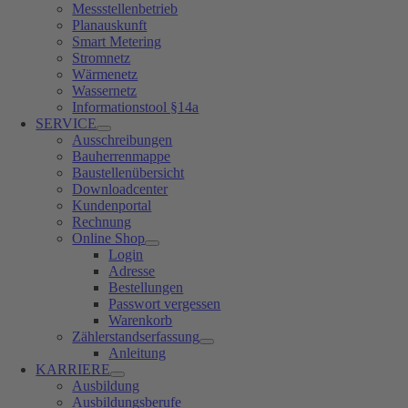
Messstellenbetrieb
Planauskunft
Smart Metering
Stromnetz
Wärmenetz
Wassernetz
Informationstool §14a
SERVICE
Ausschreibungen
Bauherrenmappe
Baustellenübersicht
Downloadcenter
Kundenportal
Rechnung
Online Shop
Login
Adresse
Bestellungen
Passwort vergessen
Warenkorb
Zählerstandserfassung
Anleitung
KARRIERE
Ausbildung
Ausbildungsberufe