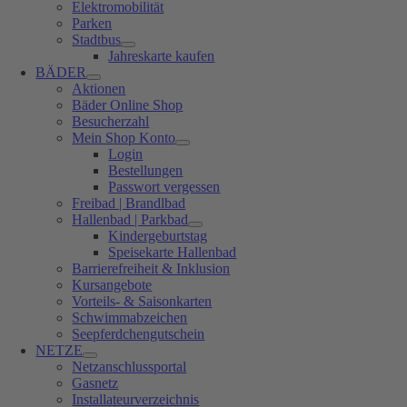
Elektromobilität
Parken
Stadtbus
Jahreskarte kaufen
BÄDER
Aktionen
Bäder Online Shop
Besucherzahl
Mein Shop Konto
Login
Bestellungen
Passwort vergessen
Freibad | Brandlbad
Hallenbad | Parkbad
Kindergeburtstag
Speisekarte Hallenbad
Barrierefreiheit & Inklusion
Kursangebote
Vorteils- & Saisonkarten
Schwimmabzeichen
Seepferdchengutschein
NETZE
Netzanschlussportal
Gasnetz
Installateurverzeichnis