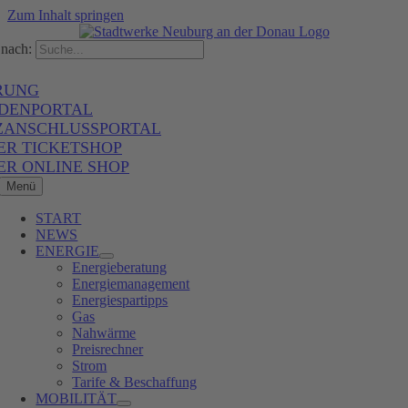
Zum Inhalt springen
nach:
RUNG
DENPORTAL
ZANSCHLUSSPORTAL
ER TICKETSHOP
ER ONLINE SHOP
Menü
START
NEWS
ENERGIE
Energieberatung
Energiemanagement
Energiespartipps
Gas
Nahwärme
Preisrechner
Strom
Tarife & Beschaffung
MOBILITÄT