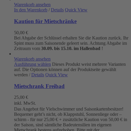
Warenkorb ansehen
In den Warenkorb
/
Details
Quick View
Kaution für Mietschränke
50,00
€
Bei Abgabe der Schlüssel erhalten Sie die Kaution zurück. Ihr
Spint muss zum Saisonende geleert sein. Achtung Abgabe im
Zeitraum vom
30.09. bis 15.10. im Hallenbad
!
Warenkorb ansehen
Ausführung wählen
Dieses Produkt weist mehrere Varianten
auf. Die Optionen können auf der Produktseite gewählt
werden
/
Details
Quick View
Mietschrank Freibad
25,00
€
inkl. MwSt.
Das Angebot für Vielschwimmer und Saisonkartenbesitzer!
Bequemer geht’s nicht, ob Klappstuhl, Sonnenliege oder –
schirm - für nur 25,00 € + zusätzliche Kaution von 50,00 € in
der Saison, sind sämtliche Badeutensilien im eigenen
Mietschrank bestens aufgehoben. Bitte mit der