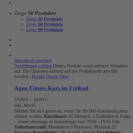
Zeige
30 Produkte
Zeige
30 Produkte
Zeige
60 Produkte
Zeige
90 Produkte
Warenkorb ansehen
Ausführung wählen
Dieses Produkt weist mehrere Varianten
auf. Die Optionen können auf der Produktseite gewählt
werden
/
Details
Quick View
Aqua Fitness-Kurs im Freibad
19,00
€
–
34,00
€
inkl. MwSt.
Melden Sie sich gerne an, wenn Sie Ihr Her-Kreislaufsystem
stärken wollen.
Kursdauer:
45 Minuten, 4 Einheiten in Folge
– immer dienstags & donnerstags von 19:00 - 19:45 Uhr
Teilnehmerzahl:
Mindestens 6 Personen, Maximal 25
Personen
Kursgebühr:
19.- € exkl. Eintritt
Kursleitung: