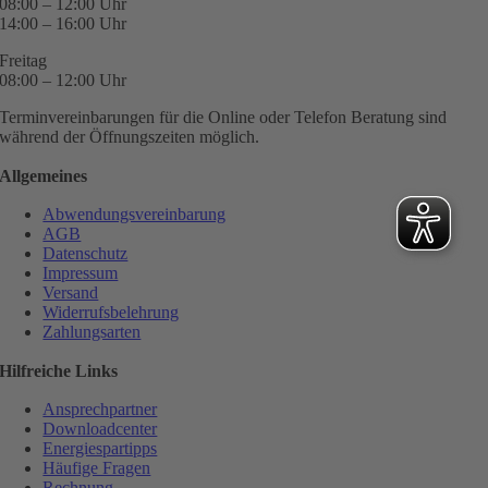
08:00 – 12:00 Uhr
14:00 – 16:00 Uhr
Freitag
08:00 – 12:00 Uhr
Terminvereinbarungen für die Online oder Telefon Beratung sind
während der Öffnungszeiten möglich.
Allgemeines
Abwendungsvereinbarung
AGB
Datenschutz
Impressum
Versand
Widerrufsbelehrung
Zahlungsarten
Hilfreiche Links
Ansprechpartner
Downloadcenter
Energiespartipps
Häufige Fragen
Rechnung