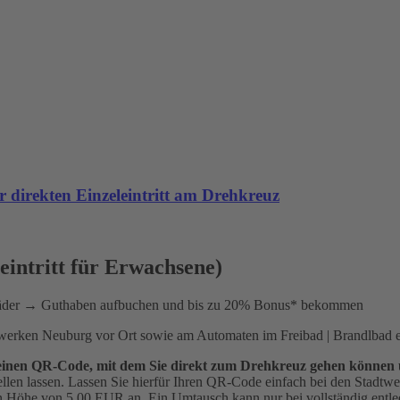
 direkten Einzeleintritt am Drehkreuz
leintritt für Erwachsene)
Bäder → Guthaben aufbuchen und bis zu 20% Bonus* bekommen
twerken Neuburg vor Ort sowie am Automaten im Freibad | Brandlbad er
ad einen QR-Code, mit dem Sie direkt zum Drehkreuz gehen können
ellen lassen. Lassen Sie hierfür Ihren QR-Code einfach bei den Stadt
in Höhe von 5,00 EUR an. Ein Umtausch kann nur bei vollständig entlee