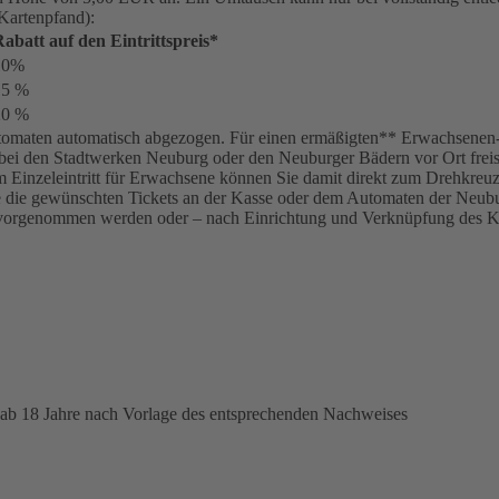
 Kartenpfand):
abatt auf den Eintrittspreis*
10%
15 %
20 %
omaten automatisch abgezogen. Für einen ermäßigten** Erwachsenen-Tar
bei den Stadtwerken Neuburg oder den Neuburger Bädern vor Ort freisc
inem Einzeleintritt für Erwachsene können Sie damit direkt zum Drehkre
ie die gewünschten Tickets an der Kasse oder dem Automaten der Neubur
vorgenommen werden oder – nach Einrichtung und Verknüpfung des K
 ab 18 Jahre nach Vorlage des entsprechenden Nachweises