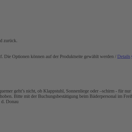
nd zurück.
uf. Die Optionen können auf der Produktseite gewählt werden
/
Details
mer geht’s nicht, ob Klappstuhl, Sonnenliege oder –schirm - für nur 2
ehoben. Bitte mit der Buchungsbestätigung beim Bäderpersonal im Frei
 d. Donau