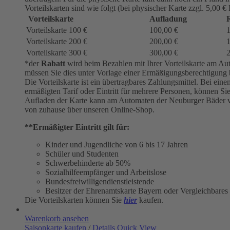
Vorteilskarten sind wie folgt (bei physischer Karte zzgl. 5,00 €
Vorteilskarte
Aufladung
R
Vorteilskarte 100 €
100,00 €
Vorteilskarte 200 €
200,00 €
Vorteilskarte 300 €
300,00 €
*der
Rabatt
wird beim Bezahlen mit Ihrer Vorteilskarte am Aut
müssen Sie dies unter Vorlage einer Ermäßigungsberechtigung 
Die Vorteilskarte ist ein übertragbares Zahlungsmittel. Bei e
ermäßigten Tarif oder Eintritt für mehrere Personen, können S
Aufladen der Karte kann am Automaten der Neuburger Bäder 
von zuhause über unseren Online-Shop.
**Ermäßigter Eintritt gilt für:
Kinder und Jugendliche von 6 bis 17 Jahren
Schüler und Studenten
Schwerbehinderte ab 50%
Sozialhilfeempfänger und Arbeitslose
Bundesfreiwilligendienstleistende
Besitzer der Ehrenamtskarte Bayern oder Vergleichbares
Die Vorteilskarten können Sie
hier
kaufen.
Warenkorb ansehen
Saisonkarte kaufen
/
Details
Quick View