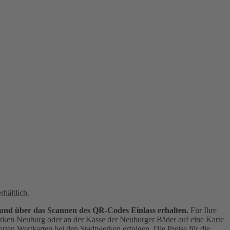
hältlich.
 und über das Scannen des QR-Codes Einlass erhalten.
Für Ihre
werken Neuburg oder an der Kasse der Neuburger Bäder auf eine Karte
rten Wertkarten bei den Stadtwerken erfolgen. Die Preise für die