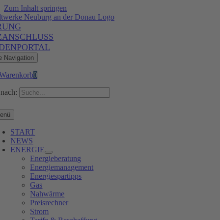
Zum Inhalt springen
RUNG
ZANSCHLUSS
DENPORTAL
e Navigation
Warenkorb
0
nach:
enü
START
NEWS
ENERGIE
Energieberatung
Energiemanagement
Energiespartipps
Gas
Nahwärme
Preisrechner
Strom