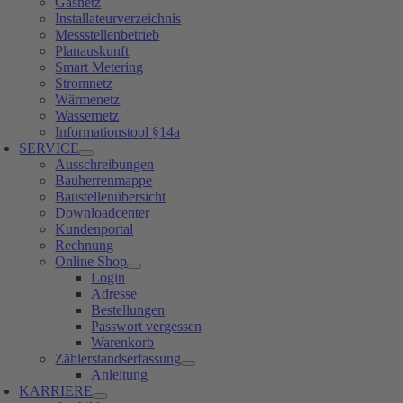
Gasnetz
Installateurverzeichnis
Messstellenbetrieb
Planauskunft
Smart Metering
Stromnetz
Wärmenetz
Wassernetz
Informationstool §14a
SERVICE
Ausschreibungen
Bauherrenmappe
Baustellenübersicht
Downloadcenter
Kundenportal
Rechnung
Online Shop
Login
Adresse
Bestellungen
Passwort vergessen
Warenkorb
Zählerstandserfassung
Anleitung
KARRIERE