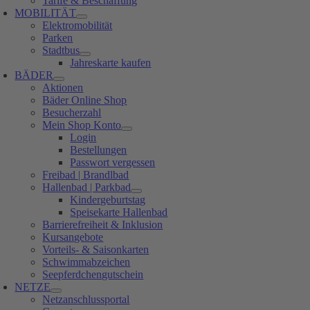
Tarife & Beschaffung
MOBILITÄT
Elektromobilität
Parken
Stadtbus
Jahreskarte kaufen
BÄDER
Aktionen
Bäder Online Shop
Besucherzahl
Mein Shop Konto
Login
Bestellungen
Passwort vergessen
Freibad | Brandlbad
Hallenbad | Parkbad
Kindergeburtstag
Speisekarte Hallenbad
Barrierefreiheit & Inklusion
Kursangebote
Vorteils- & Saisonkarten
Schwimmabzeichen
Seepferdchengutschein
NETZE
Netzanschlussportal