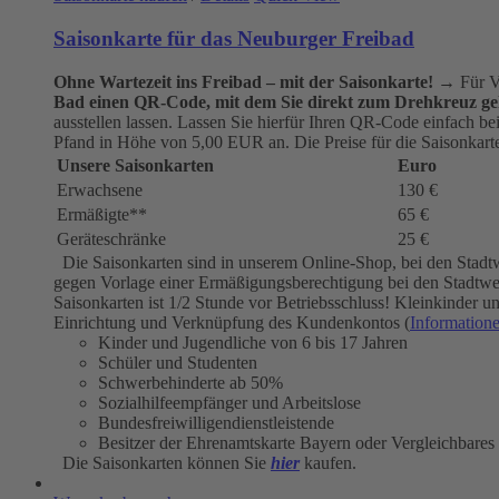
Saisonkarte für das Neuburger Freibad
Ohne Wartezeit ins Freibad – mit der Saisonkarte!
→ Für Vi
Bad einen QR-Code, mit dem Sie direkt zum Drehkreuz ge
ausstellen lassen. Lassen Sie hierfür Ihren QR-Code einfach b
Pfand in Höhe von 5,00 EUR an. Die Preise für die Saisonkarten
Unsere Saisonkarten
Euro
Erwachsene
130 €
Ermäßigte**
65 €
Geräteschränke
25 €
Die Saisonkarten sind in unserem Online-Shop, bei den Stadt
gegen Vorlage einer Ermäßigungsberechtigung bei den Stadtwerk
Saisonkarten ist 1/2 Stunde vor Betriebsschluss! Kleinkinder
Einrichtung und Verknüpfung des Kundenkontos (
Information
Kinder und Jugendliche von 6 bis 17 Jahren
Schüler und Studenten
Schwerbehinderte ab 50%
Sozialhilfeempfänger und Arbeitslose
Bundesfreiwilligendienstleistende
Besitzer der Ehrenamtskarte Bayern oder Vergleichbares
Die Saisonkarten können Sie
hier
kaufen.