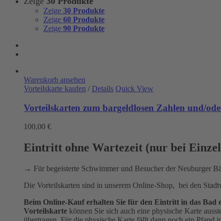
Zeige
30 Produkte
Zeige
30 Produkte
Zeige
60 Produkte
Zeige
90 Produkte
Warenkorb ansehen
Vorteilskarte kaufen
/
Details
Quick View
Vorteilskarten zum bargeldlosen Zahlen und/oder
100,00
€
Eintritt ohne Wartezeit (nur bei Einze
→ Für begeisterte Schwimmer und Besucher der Neuburger 
Die Vorteilskarten sind in unserem Online-Shop, bei den Stad
Beim Online-Kauf erhalten Sie für den Eintritt in das B
Vorteilskarte
können Sie sich auch eine physische Karte ausst
übertragen. Für die physische Karte fällt dann noch ein Pfand 