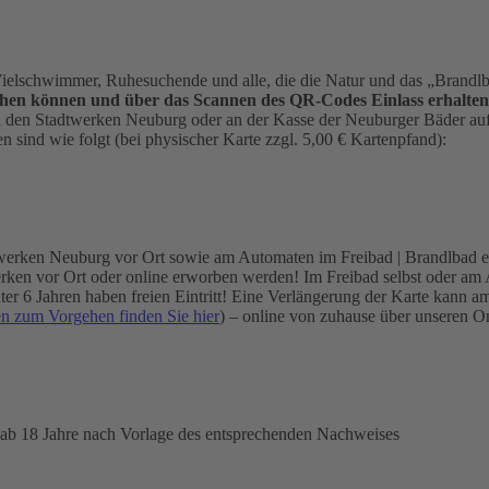
elschwimmer, Ruhesuchende und alle, die die Natur und das „Brandl
hen können und über das Scannen des QR-Codes Einlass erhalten
ei den Stadtwerken Neuburg oder an der Kasse der Neuburger Bäder auf 
 sind wie folgt (bei physischer Karte zzgl. 5,00 € Kartenpfand):
werken Neuburg vor Ort sowie am Automaten im Freibad | Brandlbad er
en vor Ort oder online erworben werden! Im Freibad selbst oder am Aut
 unter 6 Jahren haben freien Eintritt! Eine Verlängerung der Karte k
en zum Vorgehen finden Sie hier
) – online von zuhause über unseren 
 ab 18 Jahre nach Vorlage des entsprechenden Nachweises