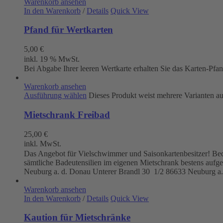
Warenkorb ansehen
In den Warenkorb
/
Details
Quick View
Pfand für Wertkarten
5,00
€
inkl. 19 % MwSt.
Bei Abgabe Ihrer leeren Wertkarte erhalten Sie das Karten-Pfa
Warenkorb ansehen
Ausführung wählen
Dieses Produkt weist mehrere Varianten a
Mietschrank Freibad
25,00
€
inkl. MwSt.
Das Angebot für Vielschwimmer und Saisonkartenbesitzer! Beque
sämtliche Badeutensilien im eigenen Mietschrank bestens aufg
Neuburg a. d. Donau
Unterer Brandl 30 1/2
86633 Neuburg a.
Warenkorb ansehen
In den Warenkorb
/
Details
Quick View
Kaution für Mietschränke