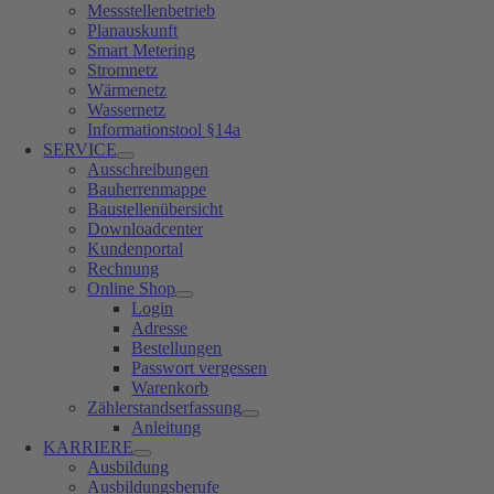
Messstellenbetrieb
Planauskunft
Smart Metering
Stromnetz
Wärmenetz
Wassernetz
Informationstool §14a
SERVICE
Ausschreibungen
Bauherrenmappe
Baustellenübersicht
Downloadcenter
Kundenportal
Rechnung
Online Shop
Login
Adresse
Bestellungen
Passwort vergessen
Warenkorb
Zählerstandserfassung
Anleitung
KARRIERE
Ausbildung
Ausbildungsberufe