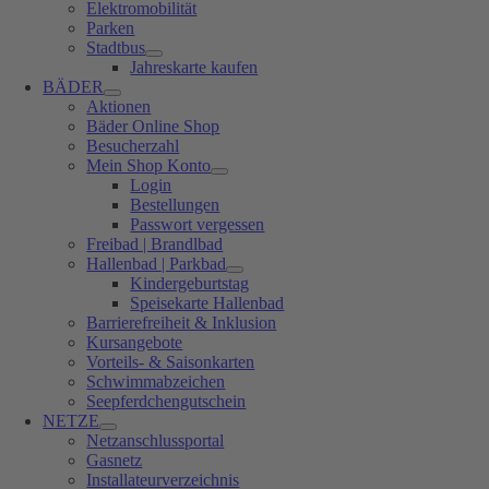
Elektromobilität
Parken
Stadtbus
Jahreskarte kaufen
BÄDER
Aktionen
Bäder Online Shop
Besucherzahl
Mein Shop Konto
Login
Bestellungen
Passwort vergessen
Freibad | Brandlbad
Hallenbad | Parkbad
Kindergeburtstag
Speisekarte Hallenbad
Barrierefreiheit & Inklusion
Kursangebote
Vorteils- & Saisonkarten
Schwimmabzeichen
Seepferdchengutschein
NETZE
Netzanschlussportal
Gasnetz
Installateurverzeichnis