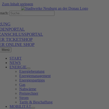
Zum Inhalt springen
nach:
RUNG
DENPORTAL
ZANSCHLUSSPORTAL
ER TICKETSHOP
ER ONLINE SHOP
Menü
START
NEWS
ENERGIE
Energieberatung
Energiemanagement
Energiespartipps
Gas
Nahwärme
Preisrechner
Strom
Tarife & Beschaffung
MOBILITÄT