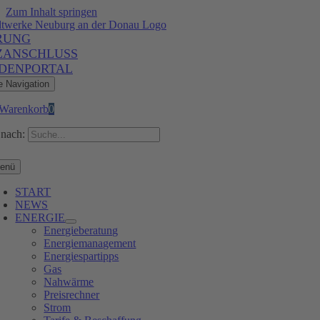
Zum Inhalt springen
RUNG
ZANSCHLUSS
DENPORTAL
e Navigation
Warenkorb
0
nach:
enü
START
NEWS
ENERGIE
Energieberatung
Energiemanagement
Energiespartipps
Gas
Nahwärme
Preisrechner
Strom