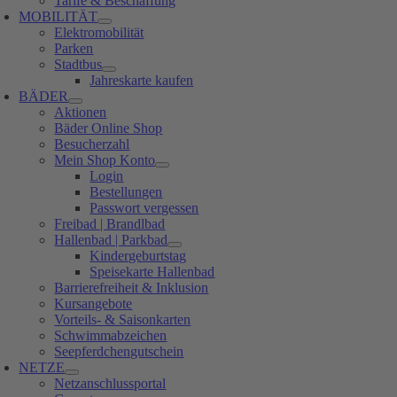
Tarife & Beschaffung
MOBILITÄT
Elektromobilität
Parken
Stadtbus
Jahreskarte kaufen
BÄDER
Aktionen
Bäder Online Shop
Besucherzahl
Mein Shop Konto
Login
Bestellungen
Passwort vergessen
Freibad | Brandlbad
Hallenbad | Parkbad
Kindergeburtstag
Speisekarte Hallenbad
Barrierefreiheit & Inklusion
Kursangebote
Vorteils- & Saisonkarten
Schwimmabzeichen
Seepferdchengutschein
NETZE
Netzanschlussportal