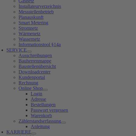
Gasnetz
Installateurverzeichnis
Messstellenbetrieb
Planauskunft
Smart Metering
Stromnetz
Wärmenetz
Wassernetz
Informationstool §14a
SERVICE
Ausschreibungen
Bauherrenmappe
Baustellenübersicht
Downloadcenter
Kundenportal
Rechnung
Online Shop
Login
Adresse
Bestellungen
Passwort vergessen
Warenkorb
Zählerstandserfassung
Anleitung
KARRIERE