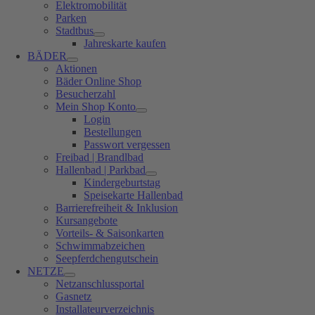
Elektromobilität
Parken
Stadtbus
Jahreskarte kaufen
BÄDER
Aktionen
Bäder Online Shop
Besucherzahl
Mein Shop Konto
Login
Bestellungen
Passwort vergessen
Freibad | Brandlbad
Hallenbad | Parkbad
Kindergeburtstag
Speisekarte Hallenbad
Barrierefreiheit & Inklusion
Kursangebote
Vorteils- & Saisonkarten
Schwimmabzeichen
Seepferdchengutschein
NETZE
Netzanschlussportal
Gasnetz
Installateurverzeichnis