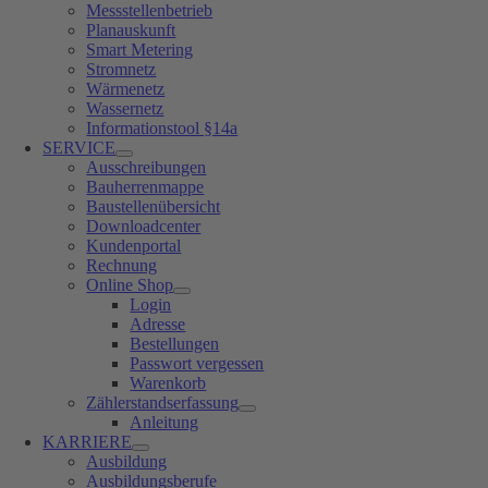
Messstellenbetrieb
Planauskunft
Smart Metering
Stromnetz
Wärmenetz
Wassernetz
Informationstool §14a
SERVICE
Ausschreibungen
Bauherrenmappe
Baustellenübersicht
Downloadcenter
Kundenportal
Rechnung
Online Shop
Login
Adresse
Bestellungen
Passwort vergessen
Warenkorb
Zählerstandserfassung
Anleitung
KARRIERE
Ausbildung
Ausbildungsberufe