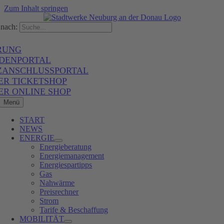
Zum Inhalt springen
nach:
RUNG
DENPORTAL
ZANSCHLUSSPORTAL
ER TICKETSHOP
ER ONLINE SHOP
Menü
START
NEWS
ENERGIE
Energieberatung
Energiemanagement
Energiespartipps
Gas
Nahwärme
Preisrechner
Strom
Tarife & Beschaffung
MOBILITÄT