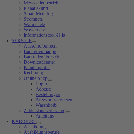
Messstellenbetrieb
Planauskunft
Smart Metering
Stromnetz
Wärmenetz
Wassernetz
Informationstool §14a
SERVICE
Ausschreibungen
Bauherrenmappe
Baustellenübersicht
Downloadcenter
Kundenportal
Rechnung
Online Shop
Login
Adresse
Bestellungen
Passwort vergessen
Warenkorb
Zählerstandserfassung
Anleitung
KARRIERE
Ausbildung
Ausbildungsberufe