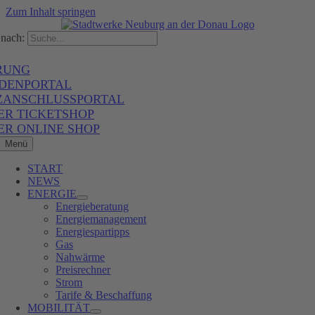
Zum Inhalt springen
nach:
RUNG
DENPORTAL
ZANSCHLUSSPORTAL
ER TICKETSHOP
ER ONLINE SHOP
Menü
START
NEWS
ENERGIE
Energieberatung
Energiemanagement
Energiespartipps
Gas
Nahwärme
Preisrechner
Strom
Tarife & Beschaffung
MOBILITÄT