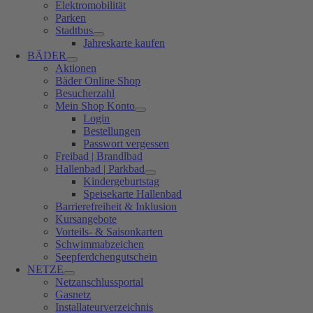
Elektromobilität
Parken
Stadtbus
Jahreskarte kaufen
BÄDER
Aktionen
Bäder Online Shop
Besucherzahl
Mein Shop Konto
Login
Bestellungen
Passwort vergessen
Freibad | Brandlbad
Hallenbad | Parkbad
Kindergeburtstag
Speisekarte Hallenbad
Barrierefreiheit & Inklusion
Kursangebote
Vorteils- & Saisonkarten
Schwimmabzeichen
Seepferdchengutschein
NETZE
Netzanschlussportal
Gasnetz
Installateurverzeichnis