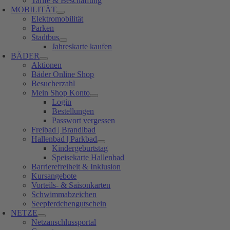
Tarife & Beschaffung
MOBILITÄT
Elektromobilität
Parken
Stadtbus
Jahreskarte kaufen
BÄDER
Aktionen
Bäder Online Shop
Besucherzahl
Mein Shop Konto
Login
Bestellungen
Passwort vergessen
Freibad | Brandlbad
Hallenbad | Parkbad
Kindergeburtstag
Speisekarte Hallenbad
Barrierefreiheit & Inklusion
Kursangebote
Vorteils- & Saisonkarten
Schwimmabzeichen
Seepferdchengutschein
NETZE
Netzanschlussportal