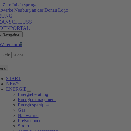
Zum Inhalt springen
RUNG
ZANSCHLUSS
DENPORTAL
e Navigation
Warenkorb
0
nach:
enü
START
NEWS
ENERGIE
Energieberatung
Energiemanagement
Energiespartipps
Gas
Nahwärme
Preisrechner
Strom