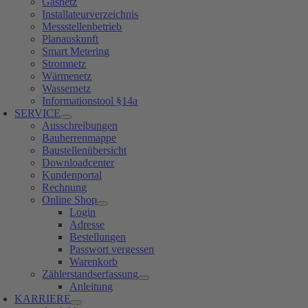
Gasnetz
Installateurverzeichnis
Messstellenbetrieb
Planauskunft
Smart Metering
Stromnetz
Wärmenetz
Wassernetz
Informationstool §14a
SERVICE
Ausschreibungen
Bauherrenmappe
Baustellenübersicht
Downloadcenter
Kundenportal
Rechnung
Online Shop
Login
Adresse
Bestellungen
Passwort vergessen
Warenkorb
Zählerstandserfassung
Anleitung
KARRIERE