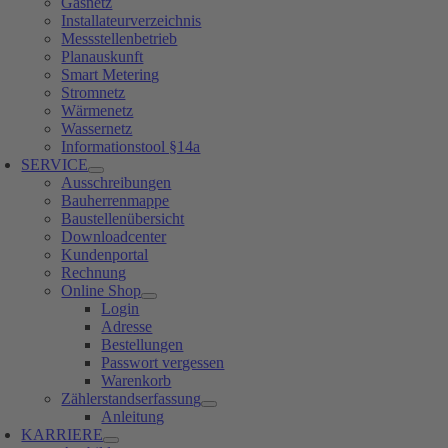
Gasnetz
Installateurverzeichnis
Messstellenbetrieb
Planauskunft
Smart Metering
Stromnetz
Wärmenetz
Wassernetz
Informationstool §14a
SERVICE
Ausschreibungen
Bauherrenmappe
Baustellenübersicht
Downloadcenter
Kundenportal
Rechnung
Online Shop
Login
Adresse
Bestellungen
Passwort vergessen
Warenkorb
Zählerstandserfassung
Anleitung
KARRIERE