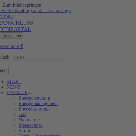
Zum Inhalt springen
RUNG
ZANSCHLUSS
DENPORTAL
e Navigation
Warenkorb
0
nach:
enü
START
NEWS
ENERGIE
Energieberatung
Energiemanagement
Energiespartipps
Gas
Nahwärme
Preisrechner
Strom