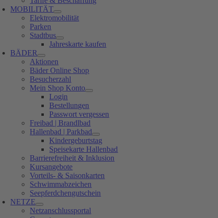
Tarife & Beschaffung
MOBILITÄT
Elektromobilität
Parken
Stadtbus
Jahreskarte kaufen
BÄDER
Aktionen
Bäder Online Shop
Besucherzahl
Mein Shop Konto
Login
Bestellungen
Passwort vergessen
Freibad | Brandlbad
Hallenbad | Parkbad
Kindergeburtstag
Speisekarte Hallenbad
Barrierefreiheit & Inklusion
Kursangebote
Vorteils- & Saisonkarten
Schwimmabzeichen
Seepferdchengutschein
NETZE
Netzanschlussportal