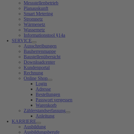
Messstellenbetrieb
Planauskunft
Smart Metering
Stromnetz
Wärmenetz
Wassernetz
Informationstool §14a
SERVICE
Ausschreibungen
Bauherrenmappe
Baustellenübersicht
Downloadcenter
Kundenportal
Rechnung
Online Shop
Login
Adresse
Bestellungen
Passwort vergessen
Warenkorb
Zählerstandserfassung
Anleitung
KARRIERE
Ausbildung
Ausbildungsberufe