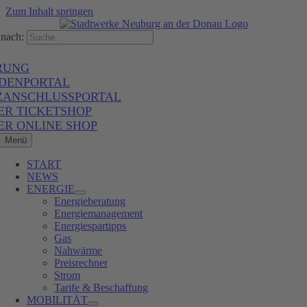
Zum Inhalt springen
nach:
RUNG
DENPORTAL
ZANSCHLUSSPORTAL
ER TICKETSHOP
ER ONLINE SHOP
Menü
START
NEWS
ENERGIE
Energieberatung
Energiemanagement
Energiespartipps
Gas
Nahwärme
Preisrechner
Strom
Tarife & Beschaffung
MOBILITÄT