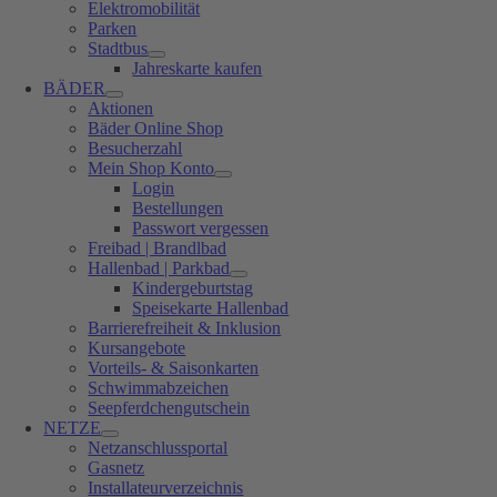
Elektromobilität
Parken
Stadtbus
Jahreskarte kaufen
BÄDER
Aktionen
Bäder Online Shop
Besucherzahl
Mein Shop Konto
Login
Bestellungen
Passwort vergessen
Freibad | Brandlbad
Hallenbad | Parkbad
Kindergeburtstag
Speisekarte Hallenbad
Barrierefreiheit & Inklusion
Kursangebote
Vorteils- & Saisonkarten
Schwimmabzeichen
Seepferdchengutschein
NETZE
Netzanschlussportal
Gasnetz
Installateurverzeichnis