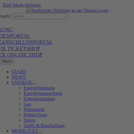
Zum Inhalt springen
nach:
RUNG
DENPORTAL
ZANSCHLUSSPORTAL
ER TICKETSHOP
ER ONLINE SHOP
Menü
START
NEWS
ENERGIE
Energieberatung
Energiemanagement
Energiespartipps
Gas
Nahwärme
Preisrechner
Strom
Tarife & Beschaffung
MOBILITÄT