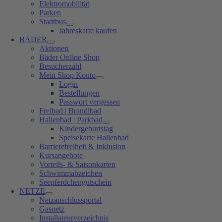
Elektromobilität
Parken
Stadtbus
Jahreskarte kaufen
BÄDER
Aktionen
Bäder Online Shop
Besucherzahl
Mein Shop Konto
Login
Bestellungen
Passwort vergessen
Freibad | Brandlbad
Hallenbad | Parkbad
Kindergeburtstag
Speisekarte Hallenbad
Barrierefreiheit & Inklusion
Kursangebote
Vorteils- & Saisonkarten
Schwimmabzeichen
Seepferdchengutschein
NETZE
Netzanschlussportal
Gasnetz
Installateurverzeichnis