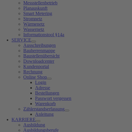
Messstellenbetrieb
Planauskunft
Smart Metering
Stromnetz
Wärmenetz
Wassernetz
Informationstool §14a
SERVICE
Ausschreibungen
Bauherrenmappe
Baustellenübersicht
Downloadcenter
Kundenportal
Rechnung
Online Shop
Login
Adresse
Bestellungen
Passwort vergessen
Warenkorb
Zählerstandserfassung
Anleitung
KARRIERE
Ausbildung
Ausbildungsberufe