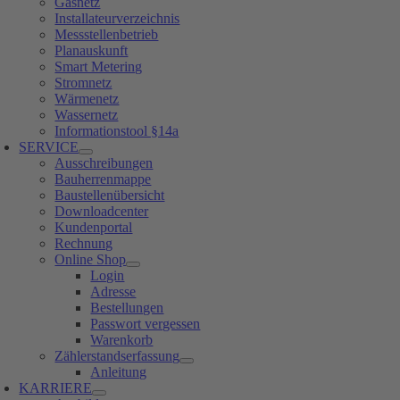
Gasnetz
Installateurverzeichnis
Messstellenbetrieb
Planauskunft
Smart Metering
Stromnetz
Wärmenetz
Wassernetz
Informationstool §14a
SERVICE
Ausschreibungen
Bauherrenmappe
Baustellenübersicht
Downloadcenter
Kundenportal
Rechnung
Online Shop
Login
Adresse
Bestellungen
Passwort vergessen
Warenkorb
Zählerstandserfassung
Anleitung
KARRIERE