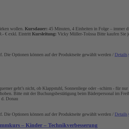
tärken wollen.
Kursdauer:
45 Minuten, 4 Einheiten in Folge – immer d
.- € exkl. Eintritt
Kursleitung:
Vicky Müller-Toùssa
Bitte kaufen Sie 
uf. Die Optionen können auf der Produktseite gewählt werden
/
Details
mer geht’s nicht, ob Klappstuhl, Sonnenliege oder –schirm - für nur 2
ehoben. Bitte mit der Buchungsbestätigung beim Bäderpersonal im Frei
 d. Donau
uf. Die Optionen können auf der Produktseite gewählt werden
/
Details
immkurs – Kinder – Technikverbesserung