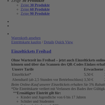
Zeige
30 Produkte
Zeige
30 Produkte
Zeige
60 Produkte
Zeige
90 Produkte
Warenkorb ansehen
Eintrittskarte kaufen
/
Details
Quick View
Einzeltickets Freibad
Ohne Wartezeit ins Freibad – jetzt auch Einzeltickets onli
können und über das Scannen des QR-Codes Einlass erhal
Unsere Tarife
Erwachsene
Einzelticket*
5,50 €
Abendtarif (ab 2,5 Stunden vor Betriebsschluss)
3,50 €
Beim Online-Kauf unserer Einzeltickets erhalten Sie 5% Rabatt a
*Die Eintrittskarte verliert mit Verlassen des Bades ihre Gültigk
**
Ermäßigter Eintritt gilt für:
Kinder und Jugendliche von 6 bis 17 Jahren
Schüler und Studenten