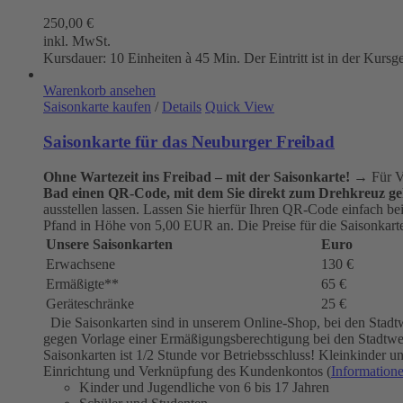
250,00
€
inkl. MwSt.
Kursdauer: 10 Einheiten à 45 Min. Der Eintritt ist in der Kursg
Warenkorb ansehen
Saisonkarte kaufen
/
Details
Quick View
Saisonkarte für das Neuburger Freibad
Ohne Wartezeit ins Freibad – mit der Saisonkarte!
→ Für Vi
Bad einen QR-Code, mit dem Sie direkt zum Drehkreuz ge
ausstellen lassen. Lassen Sie hierfür Ihren QR-Code einfach b
Pfand in Höhe von 5,00 EUR an. Die Preise für die Saisonkarten
Unsere Saisonkarten
Euro
Erwachsene
130 €
Ermäßigte**
65 €
Geräteschränke
25 €
Die Saisonkarten sind in unserem Online-Shop, bei den Stadt
gegen Vorlage einer Ermäßigungsberechtigung bei den Stadtwerk
Saisonkarten ist 1/2 Stunde vor Betriebsschluss! Kleinkinder
Einrichtung und Verknüpfung des Kundenkontos (
Information
Kinder und Jugendliche von 6 bis 17 Jahren