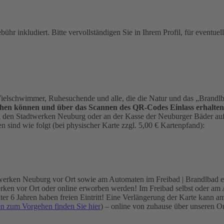
ebühr inkludiert. Bitte vervollständigen Sie in Ihrem Profil, für eventu
elschwimmer, Ruhesuchende und alle, die die Natur und das „Brandl
hen können und über das Scannen des QR-Codes Einlass erhalten
ei den Stadtwerken Neuburg oder an der Kasse der Neuburger Bäder auf 
 sind wie folgt (bei physischer Karte zzgl. 5,00 € Kartenpfand):
werken Neuburg vor Ort sowie am Automaten im Freibad | Brandlbad er
en vor Ort oder online erworben werden! Im Freibad selbst oder am Aut
 unter 6 Jahren haben freien Eintritt! Eine Verlängerung der Karte k
en zum Vorgehen finden Sie hier
) – online von zuhause über unseren 