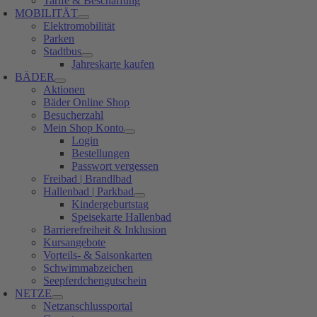
Tarife & Beschaffung
MOBILITÄT
Elektromobilität
Parken
Stadtbus
Jahreskarte kaufen
BÄDER
Aktionen
Bäder Online Shop
Besucherzahl
Mein Shop Konto
Login
Bestellungen
Passwort vergessen
Freibad | Brandlbad
Hallenbad | Parkbad
Kindergeburtstag
Speisekarte Hallenbad
Barrierefreiheit & Inklusion
Kursangebote
Vorteils- & Saisonkarten
Schwimmabzeichen
Seepferdchengutschein
NETZE
Netzanschlussportal