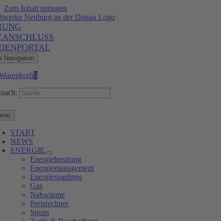
Zum Inhalt springen
RUNG
ZANSCHLUSS
DENPORTAL
e Navigation
Warenkorb
0
nach:
enü
START
NEWS
ENERGIE
Energieberatung
Energiemanagement
Energiespartipps
Gas
Nahwärme
Preisrechner
Strom