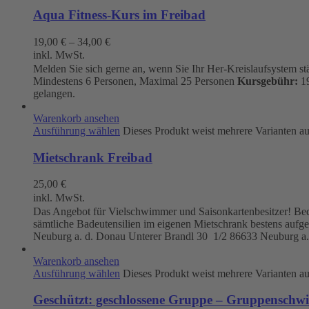
Aqua Fitness-Kurs im Freibad
19,00
€
–
34,00
€
inkl. MwSt.
Melden Sie sich gerne an, wenn Sie Ihr Her-Kreislaufsystem s
Mindestens 6 Personen, Maximal 25 Personen
Kursgebühr:
19
gelangen.
Warenkorb ansehen
Ausführung wählen
Dieses Produkt weist mehrere Varianten a
Mietschrank Freibad
25,00
€
inkl. MwSt.
Das Angebot für Vielschwimmer und Saisonkartenbesitzer! Beque
sämtliche Badeutensilien im eigenen Mietschrank bestens aufg
Neuburg a. d. Donau
Unterer Brandl 30 1/2
86633 Neuburg a.
Warenkorb ansehen
Ausführung wählen
Dieses Produkt weist mehrere Varianten a
Geschützt: geschlossene Gruppe – Gruppenschw