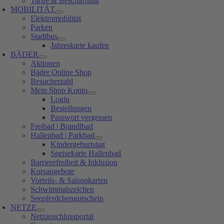
Tarife & Beschaffung
MOBILITÄT
Elektromobilität
Parken
Stadtbus
Jahreskarte kaufen
BÄDER
Aktionen
Bäder Online Shop
Besucherzahl
Mein Shop Konto
Login
Bestellungen
Passwort vergessen
Freibad | Brandlbad
Hallenbad | Parkbad
Kindergeburtstag
Speisekarte Hallenbad
Barrierefreiheit & Inklusion
Kursangebote
Vorteils- & Saisonkarten
Schwimmabzeichen
Seepferdchengutschein
NETZE
Netzanschlussportal