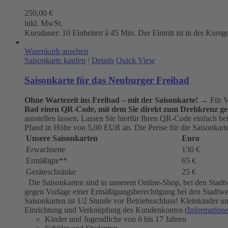
250,00
€
inkl. MwSt.
Kursdauer: 10 Einheiten à 45 Min. Der Eintritt ist in der Kursg
Warenkorb ansehen
Saisonkarte kaufen
/
Details
Quick View
Saisonkarte für das Neuburger Freibad
Ohne Wartezeit ins Freibad – mit der Saisonkarte!
→ Für Vi
Bad einen QR-Code, mit dem Sie direkt zum Drehkreuz ge
ausstellen lassen. Lassen Sie hierfür Ihren QR-Code einfach b
Pfand in Höhe von 5,00 EUR an. Die Preise für die Saisonkarten
Unsere Saisonkarten
Euro
Erwachsene
130 €
Ermäßigte**
65 €
Geräteschränke
25 €
Die Saisonkarten sind in unserem Online-Shop, bei den Stadt
gegen Vorlage einer Ermäßigungsberechtigung bei den Stadtwerk
Saisonkarten ist 1/2 Stunde vor Betriebsschluss! Kleinkinder
Einrichtung und Verknüpfung des Kundenkontos (
Information
Kinder und Jugendliche von 6 bis 17 Jahren