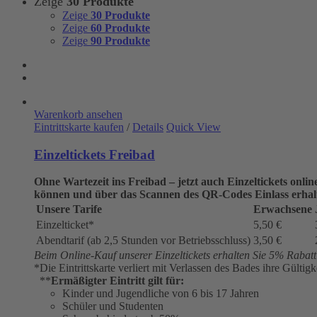
Zeige
30 Produkte
Zeige
30 Produkte
Zeige
60 Produkte
Zeige
90 Produkte
Warenkorb ansehen
Eintrittskarte kaufen
/
Details
Quick View
Einzeltickets Freibad
Ohne Wartezeit ins Freibad – jetzt auch Einzeltickets onli
können und über das Scannen des QR-Codes Einlass erhal
Unsere Tarife
Erwachsene
Einzelticket*
5,50 €
Abendtarif (ab 2,5 Stunden vor Betriebsschluss)
3,50 €
Beim Online-Kauf unserer Einzeltickets erhalten Sie 5% Rabatt a
*Die Eintrittskarte verliert mit Verlassen des Bades ihre Gültigk
**
Ermäßigter Eintritt gilt für:
Kinder und Jugendliche von 6 bis 17 Jahren
Schüler und Studenten