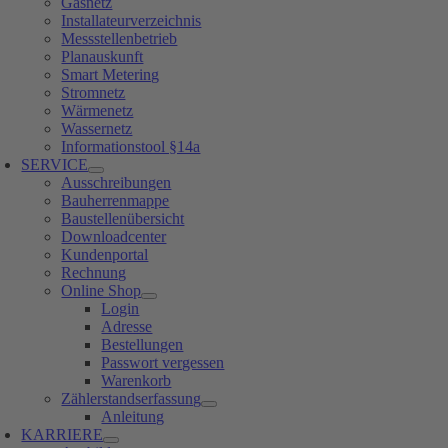
Gasnetz
Installateurverzeichnis
Messstellenbetrieb
Planauskunft
Smart Metering
Stromnetz
Wärmenetz
Wassernetz
Informationstool §14a
SERVICE
Ausschreibungen
Bauherrenmappe
Baustellenübersicht
Downloadcenter
Kundenportal
Rechnung
Online Shop
Login
Adresse
Bestellungen
Passwort vergessen
Warenkorb
Zählerstandserfassung
Anleitung
KARRIERE