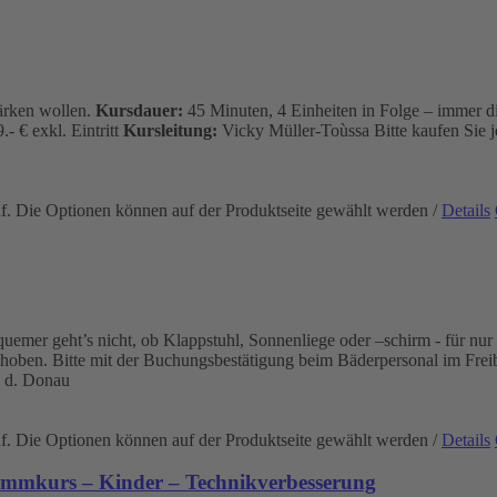
tärken wollen.
Kursdauer:
45 Minuten, 4 Einheiten in Folge – immer d
.- € exkl. Eintritt
Kursleitung:
Vicky Müller-Toùssa
Bitte kaufen Sie 
uf. Die Optionen können auf der Produktseite gewählt werden
/
Details
mer geht’s nicht, ob Klappstuhl, Sonnenliege oder –schirm - für nur 2
ehoben. Bitte mit der Buchungsbestätigung beim Bäderpersonal im Frei
 d. Donau
uf. Die Optionen können auf der Produktseite gewählt werden
/
Details
immkurs – Kinder – Technikverbesserung