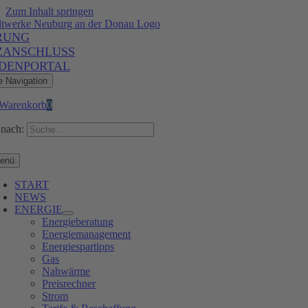
Zum Inhalt springen
RUNG
ZANSCHLUSS
DENPORTAL
e Navigation
Warenkorb
0
nach:
enü
START
NEWS
ENERGIE
Energieberatung
Energiemanagement
Energiespartipps
Gas
Nahwärme
Preisrechner
Strom