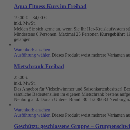
Aqua Fitness-Kurs im Freibad
19,00
€
–
34,00
€
inkl. MwSt.
Melden Sie sich gerne an, wenn Sie Ihr Her-Kreislaufsystem s
Mindestens 6 Personen, Maximal 25 Personen
Kursgebühr:
19
gelangen.
Warenkorb ansehen
Ausführung wählen
Dieses Produkt weist mehrere Varianten a
Mietschrank Freibad
25,00
€
inkl. MwSt.
Das Angebot für Vielschwimmer und Saisonkartenbesitzer! Beque
sämtliche Badeutensilien im eigenen Mietschrank bestens aufg
Neuburg a. d. Donau
Unterer Brandl 30 1/2
86633 Neuburg a.
Warenkorb ansehen
Ausführung wählen
Dieses Produkt weist mehrere Varianten a
Geschützt: geschlossene Gruppe – Gruppenschw