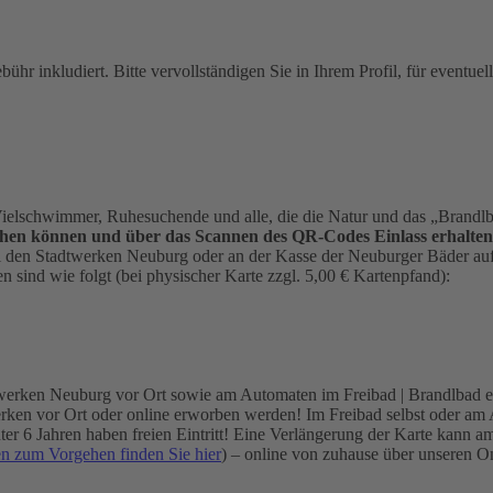
ebühr inkludiert. Bitte vervollständigen Sie in Ihrem Profil, für eventu
elschwimmer, Ruhesuchende und alle, die die Natur und das „Brandl
hen können und über das Scannen des QR-Codes Einlass erhalten
ei den Stadtwerken Neuburg oder an der Kasse der Neuburger Bäder auf 
 sind wie folgt (bei physischer Karte zzgl. 5,00 € Kartenpfand):
werken Neuburg vor Ort sowie am Automaten im Freibad | Brandlbad er
en vor Ort oder online erworben werden! Im Freibad selbst oder am Aut
 unter 6 Jahren haben freien Eintritt! Eine Verlängerung der Karte k
en zum Vorgehen finden Sie hier
) – online von zuhause über unseren 