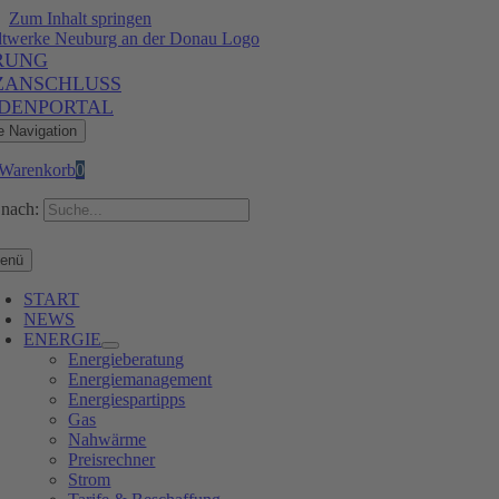
Zum Inhalt springen
RUNG
ZANSCHLUSS
DENPORTAL
e Navigation
Warenkorb
0
nach:
enü
START
NEWS
ENERGIE
Energieberatung
Energiemanagement
Energiespartipps
Gas
Nahwärme
Preisrechner
Strom