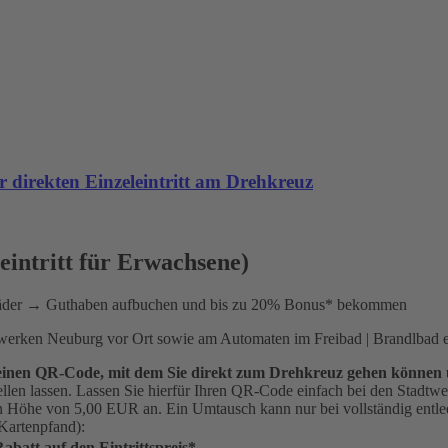
 direkten Einzeleintritt am Drehkreuz
leintritt für Erwachsene)
Bäder → Guthaben aufbuchen und bis zu 20% Bonus* bekommen
twerken Neuburg vor Ort sowie am Automaten im Freibad | Brandlbad er
ad einen QR-Code, mit dem Sie direkt zum Drehkreuz gehen können
ellen lassen. Lassen Sie hierfür Ihren QR-Code einfach bei den Stadt
in Höhe von 5,00 EUR an. Ein Umtausch kann nur bei vollständig entlee
 Kartenpfand):
abatt auf den Eintrittspreis*