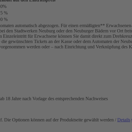
10%
15 %
20 %
omaten automatisch abgezogen. Für einen ermäßigten** Erwachsenen-Tar
bei den Stadtwerken Neuburg oder den Neuburger Bädern vor Ort freisc
inem Einzeleintritt für Erwachsene können Sie damit direkt zum Drehkre
ie die gewünschten Tickets an der Kasse oder dem Automaten der Neubur
vorgenommen werden oder – nach Einrichtung und Verknüpfung des K
 ab 18 Jahre nach Vorlage des entsprechenden Nachweises
uf. Die Optionen können auf der Produktseite gewählt werden
/
Details