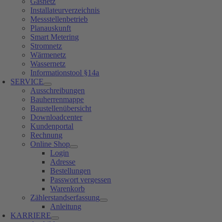
Gasnetz
Installateurverzeichnis
Messstellenbetrieb
Planauskunft
Smart Metering
Stromnetz
Wärmenetz
Wassernetz
Informationstool §14a
SERVICE
Ausschreibungen
Bauherrenmappe
Baustellenübersicht
Downloadcenter
Kundenportal
Rechnung
Online Shop
Login
Adresse
Bestellungen
Passwort vergessen
Warenkorb
Zählerstandserfassung
Anleitung
KARRIERE