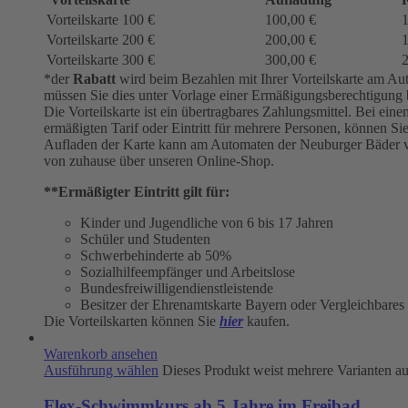
Vorteilskarte 100 €
100,00 €
Vorteilskarte 200 €
200,00 €
Vorteilskarte 300 €
300,00 €
*der
Rabatt
wird beim Bezahlen mit Ihrer Vorteilskarte am Aut
müssen Sie dies unter Vorlage einer Ermäßigungsberechtigung 
Die Vorteilskarte ist ein übertragbares Zahlungsmittel. Bei e
ermäßigten Tarif oder Eintritt für mehrere Personen, können S
Aufladen der Karte kann am Automaten der Neuburger Bäder 
von zuhause über unseren Online-Shop.
**Ermäßigter Eintritt gilt für:
Kinder und Jugendliche von 6 bis 17 Jahren
Schüler und Studenten
Schwerbehinderte ab 50%
Sozialhilfeempfänger und Arbeitslose
Bundesfreiwilligendienstleistende
Besitzer der Ehrenamtskarte Bayern oder Vergleichbares
Die Vorteilskarten können Sie
hier
kaufen.
Warenkorb ansehen
Ausführung wählen
Dieses Produkt weist mehrere Varianten a
Flex-Schwimmkurs ab 5 Jahre im Freibad