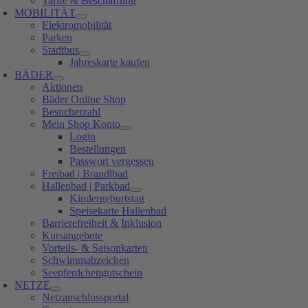
Tarife & Beschaffung
MOBILITÄT
Elektromobilität
Parken
Stadtbus
Jahreskarte kaufen
BÄDER
Aktionen
Bäder Online Shop
Besucherzahl
Mein Shop Konto
Login
Bestellungen
Passwort vergessen
Freibad | Brandlbad
Hallenbad | Parkbad
Kindergeburtstag
Speisekarte Hallenbad
Barrierefreiheit & Inklusion
Kursangebote
Vorteils- & Saisonkarten
Schwimmabzeichen
Seepferdchengutschein
NETZE
Netzanschlussportal