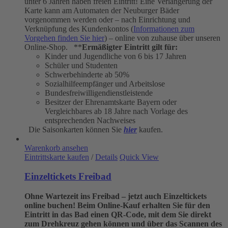
unter 6 Jahren haben freien Eintritt! Eine Verlängerung der
Karte kann am Automaten der Neuburger Bäder
vorgenommen werden oder – nach Einrichtung und
Verknüpfung des Kundenkontos (
Informationen zum
Vorgehen finden Sie hier
) – online von zuhause über unseren
Online-Shop. **
Ermäßigter Eintritt gilt für:
Kinder und Jugendliche von 6 bis 17 Jahren
Schüler und Studenten
Schwerbehinderte ab 50%
Sozialhilfeempfänger und Arbeitslose
Bundesfreiwilligendienstleistende
Besitzer der Ehrenamtskarte Bayern oder
Vergleichbares ab 18 Jahre nach Vorlage des
entsprechenden Nachweises
Die Saisonkarten können Sie
hier
kaufen.
Warenkorb ansehen
Eintrittskarte kaufen
/
Details
Quick View
Einzeltickets Freibad
Ohne Wartezeit ins Freibad – jetzt auch Einzeltickets
online buchen!
Beim Online-Kauf erhalten Sie für den
Eintritt in das Bad einen QR-Code, mit dem Sie direkt
zum Drehkreuz gehen können und über das Scannen des