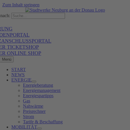
Zum Inhalt springen
nach:
RUNG
DENPORTAL
ZANSCHLUSSPORTAL
ER TICKETSHOP
ER ONLINE SHOP
Menü
START
NEWS
ENERGIE
Energieberatung
Energiemanagement
Energiespartipps
Gas
Nahwärme
Preisrechner
Strom
Tarife & Beschaffung
MOBILITÄT