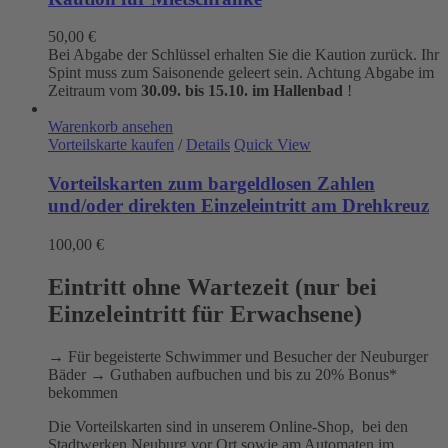
50,00
€
Bei Abgabe der Schlüssel erhalten Sie die Kaution zurück. Ihr
Spint muss zum Saisonende geleert sein. Achtung Abgabe im
Zeitraum vom
30.09. bis 15.10. im Hallenbad
!
Warenkorb ansehen
Vorteilskarte kaufen
/
Details
Quick View
Vorteilskarten zum bargeldlosen Zahlen
und/oder direkten Einzeleintritt am Drehkreuz
100,00
€
Eintritt ohne Wartezeit (nur bei
Einzeleintritt für Erwachsene)
→ Für begeisterte Schwimmer und Besucher der Neuburger
Bäder → Guthaben aufbuchen und bis zu 20% Bonus*
bekommen
Die Vorteilskarten sind in unserem Online-Shop, bei den
Stadtwerken Neuburg vor Ort sowie am Automaten im