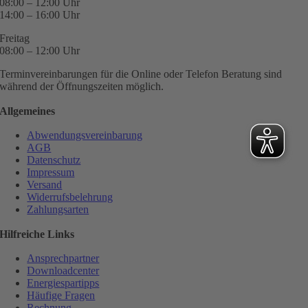
08:00 – 12:00 Uhr
14:00 – 16:00 Uhr
Freitag
08:00 – 12:00 Uhr
Terminvereinbarungen für die Online oder Telefon Beratung sind
während der Öffnungszeiten möglich.
Allgemeines
Abwendungsvereinbarung
AGB
Datenschutz
Impressum
Versand
Widerrufsbelehrung
Zahlungsarten
Hilfreiche Links
Ansprechpartner
Downloadcenter
Energiespartipps
Häufige Fragen
Rechnung