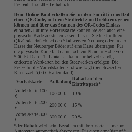
Freibad | Brandlbad erhältlich.
Beim Online-Kauf erhalten Sie für den Eintritt in das Bad
einen QR-Code, mit dem Sie direkt zum Drehkreuz gehen
können und über das Scannen des QR-Codes Einlass
erhalten.
Für Ihre
Vorteilskarte
können Sie sich auch eine
physische Karte ausstellen lassen. Lassen Sie hierfür Ihren
QR-Code einfach bei den Stadtwerken Neuburg oder an der
Kasse der Neuburger Bäder auf eine Karte übertragen. Für
die physische Karte fällt dann noch ein Pfand in Höhe von
5,00 EUR an. Ein Umtausch kann nur bei vollständig
entleerten Wertkarten bei den Stadtwerken erfolgen. Die
Preise für die Vorteilskarten sind wie folgt (bei physischer
Karte zzgl. 5,00 € Kartenpfand):
Rabatt auf den
Vorteilskarte
Aufladung
Eintrittspreis*
Vorteilskarte 100
100,00 €
10%
€
Vorteilskarte 200
200,00 €
15 %
€
Vorteilskarte 300
300,00 €
20 %
€
*der
Rabatt
wird beim Bezahlen mit Ihrer Vorteilskarte am
Automaten automatisch abgezogen. Für einen ermäßigten**