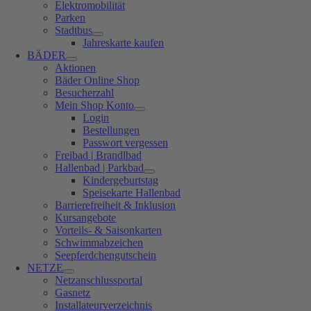
Elektromobilität
Parken
Stadtbus
Jahreskarte kaufen
BÄDER
Aktionen
Bäder Online Shop
Besucherzahl
Mein Shop Konto
Login
Bestellungen
Passwort vergessen
Freibad | Brandlbad
Hallenbad | Parkbad
Kindergeburtstag
Speisekarte Hallenbad
Barrierefreiheit & Inklusion
Kursangebote
Vorteils- & Saisonkarten
Schwimmabzeichen
Seepferdchengutschein
NETZE
Netzanschlussportal
Gasnetz
Installateurverzeichnis