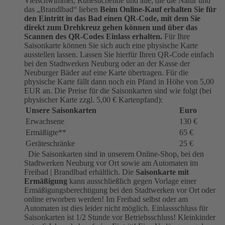
Vielschwimmer, Ruhesuchende und alle, die die Natur und
das „Brandlbad“ lieben
Beim Online-Kauf erhalten Sie für
den Eintritt in das Bad einen QR-Code, mit dem Sie
direkt zum Drehkreuz gehen können und über das
Scannen des QR-Codes Einlass erhalten.
Für Ihre
Saisonkarte können Sie sich auch eine physische Karte
ausstellen lassen. Lassen Sie hierfür Ihren QR-Code einfach
bei den Stadtwerken Neuburg oder an der Kasse der
Neuburger Bäder auf eine Karte übertragen. Für die
physische Karte fällt dann noch ein Pfand in Höhe von 5,00
EUR an. Die Preise für die Saisonkarten sind wie folgt (bei
physischer Karte zzgl. 5,00 € Kartenpfand):
Unsere Saisonkarten
Euro
Erwachsene
130 €
Ermäßigte**
65 €
Geräteschränke
25 €
Die Saisonkarten sind in unserem Online-Shop, bei den
Stadtwerken Neuburg vor Ort sowie am Automaten im
Freibad | Brandlbad erhältlich. Die
Saisonkarte mit
Ermäßigung
kann ausschließlich gegen Vorlage einer
Ermäßigungsberechtigung bei den Stadtwerken vor Ort oder
online erworben werden! Im Freibad selbst oder am
Automaten ist dies leider nicht möglich. Einlassschluss für
Saisonkarten ist 1/2 Stunde vor Betriebsschluss! Kleinkinder