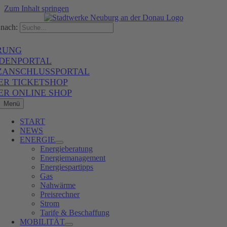
Zum Inhalt springen
nach:
RUNG
DENPORTAL
ZANSCHLUSSPORTAL
ER TICKETSHOP
ER ONLINE SHOP
Menü
START
NEWS
ENERGIE
Energieberatung
Energiemanagement
Energiespartipps
Gas
Nahwärme
Preisrechner
Strom
Tarife & Beschaffung
MOBILITÄT