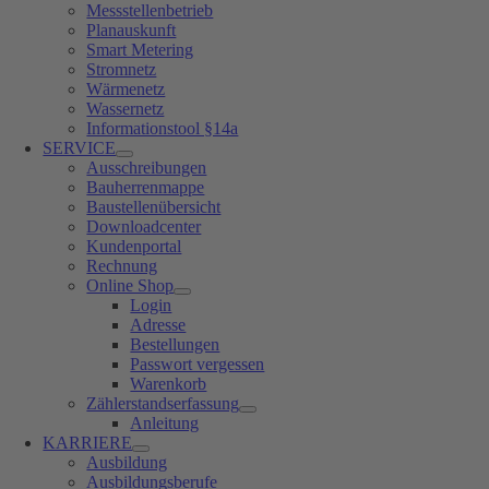
Messstellenbetrieb
Planauskunft
Smart Metering
Stromnetz
Wärmenetz
Wassernetz
Informationstool §14a
SERVICE
Ausschreibungen
Bauherrenmappe
Baustellenübersicht
Downloadcenter
Kundenportal
Rechnung
Online Shop
Login
Adresse
Bestellungen
Passwort vergessen
Warenkorb
Zählerstandserfassung
Anleitung
KARRIERE
Ausbildung
Ausbildungsberufe