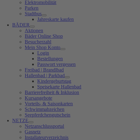
Elektromobilität
Parken
Stadtbus
Jahreskarte kaufen
BÄDER
Aktionen
Bäder Online Shop
Besucherzahl
Mein Shop Konto
Login
Bestellungen
Passwort vergessen
Freibad | Brandlbad
Hallenbad | Parkbad
Kindergeburtstag
Speisekarte Hallenbad
Barrierefreiheit & Inklusion
Kursangebote
Vorteils- & Saisonkarten
Schwimmabzeichen
Seepferdchengutschein
NETZE
Netzanschlussportal
Gasnetz
Installateurverzeichnis