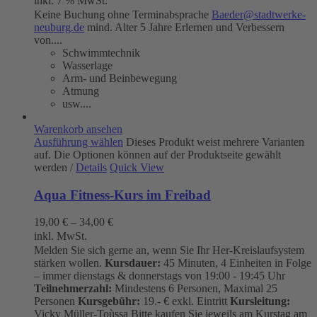
inkl. 7 % MwSt.
Keine Buchung ohne Terminabsprache
Baeder@stadtwerke-
neuburg.de
mind. Alter 5 Jahre Erlernen und Verbessern
von....
Schwimmtechnik
Wasserlage
Arm- und Beinbewegung
Atmung
usw....
Warenkorb ansehen
Ausführung wählen
Dieses Produkt weist mehrere Varianten
auf. Die Optionen können auf der Produktseite gewählt
werden
/
Details
Quick View
Aqua Fitness-Kurs im Freibad
19,00
€
–
34,00
€
inkl. MwSt.
Melden Sie sich gerne an, wenn Sie Ihr Her-Kreislaufsystem
stärken wollen.
Kursdauer:
45 Minuten, 4 Einheiten in Folge
– immer dienstags & donnerstags von 19:00 - 19:45 Uhr
Teilnehmerzahl:
Mindestens 6 Personen, Maximal 25
Personen
Kursgebühr:
19.- € exkl. Eintritt
Kursleitung:
Vicky Müller-Toùssa
Bitte kaufen Sie jeweils am Kurstag am