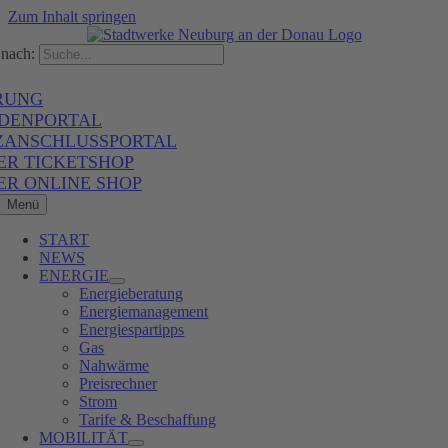
Zum Inhalt springen
nach:
RUNG
DENPORTAL
ZANSCHLUSSPORTAL
ER TICKETSHOP
ER ONLINE SHOP
Menü
START
NEWS
ENERGIE
Energieberatung
Energiemanagement
Energiespartipps
Gas
Nahwärme
Preisrechner
Strom
Tarife & Beschaffung
MOBILITÄT