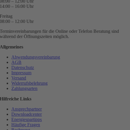
08:00 – 12:00 Uhr
14:00 – 16:00 Uhr
Freitag
08:00 – 12:00 Uhr
Terminvereinbarungen für die Online oder Telefon Beratung sind
während der Öffnungszeiten möglich.
Allgemeines
Abwendungsvereinbarung
AGB
Datenschutz
Impressum
Versand
Widerrufsbelehrung
Zahlungsarten
Hilfreiche Links
Ansprechpartner
Downloadcenter
Energiespartipps
Häufige Fragen
Rechnung