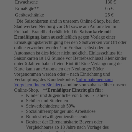
Erwachsene
130 €
Ermäßigte**
65 €
Geräteschränke
25 €
Die Saisonkarten sind in unserem Online-Shop, bei den
Stadtwerken Neuburg vor Ort sowie am Automaten im
Freibad | Brandlbad erhältlich. Die
Saisonkarte mit
Ermäßigung
kann ausschließlich gegen Vorlage einer
Ermäßigungsberechtigung bei den Stadtwerken vor Ort oder
online erworben werden! Im Freibad selbst oder am
Automaten ist dies leider nicht möglich. Einlassschluss für
Saisonkarten ist 1/2 Stunde vor Betriebsschluss! Kleinkinder
unter 6 Jahren haben freien Eintritt! Eine Verlängerung der
Karte kann am Automaten der Neuburger Bäder
vorgenommen werden oder – nach Einrichtung und
Verknüpfung des Kundenkontos (
Informationen zum
Vorgehen finden Sie hier
) – online von zuhause über unseren
Online-Shop. **
Ermäßigter Eintritt gilt für:
Kinder und Jugendliche von 6 bis 17 Jahren
Schüler und Studenten
Schwerbehinderte ab 50%
Sozialhilfeempfänger und Arbeitslose
Bundesfreiwilligendienstleistende
Besitzer der Ehrenamtskarte Bayern oder
Vergleichbares ab 18 Jahre nach Vorlage des