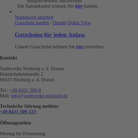
entsprechenden Nachweises
Die Saisonkarten können Sie
hier
kaufen.
Warenkorb ansehen
Gutschein kaufen
/
Details
Quick View
Gutscheine für jeden Anlass
Unsere Gutscheine können Sie
hier
erwerben.
Kontakt
Stadtwerke Neuburg a. d. Donau
Heinrichsheimstraße 2
86633 Neuburg a. d. Donau
Tel.:
+49 8431 509-0
Mail:
info@stadtwerke-neuburg.de
Technische Störung melden:
+49 8431 509-123
Öffnungszeiten
Montag bis Donnerstag