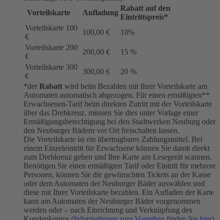
Rabatt auf den
Vorteilskarte
Aufladung
Eintrittspreis*
Vorteilskarte 100
100,00 €
10%
€
Vorteilskarte 200
200,00 €
15 %
€
Vorteilskarte 300
300,00 €
20 %
€
*der
Rabatt
wird beim Bezahlen mit Ihrer Vorteilskarte am
Automaten automatisch abgezogen. Für einen ermäßigten**
Erwachsenen-Tarif beim direkten Zutritt mit der Vorteilskarte
über das Drehkreuz, müssen Sie dies unter Vorlage einer
Ermäßigungsberechtigung bei den Stadtwerken Neuburg oder
den Neuburger Bädern vor Ort freischalten lassen.
Die Vorteilskarte ist ein übertragbares Zahlungsmittel. Bei
einem Einzeleintritt für Erwachsene können Sie damit direkt
zum Drehkreuz gehen und Ihre Karte am Lesegerät scannen.
Benötigen Sie einen ermäßigten Tarif oder Eintritt für mehrere
Personen, können Sie die gewünschten Tickets an der Kasse
oder dem Automaten der Neuburger Bäder auswählen und
diese mit Ihrer Vorteilskarte bezahlen. Ein Aufladen der Karte
kann am Automaten der Neuburger Bäder vorgenommen
werden oder – nach Einrichtung und Verknüpfung des
Kundenkontos (
Informationen zum Vorgehen finden Sie hier
)