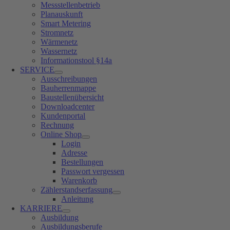
Messstellenbetrieb
Planauskunft
Smart Metering
Stromnetz
Wärmenetz
Wassernetz
Informationstool §14a
SERVICE
Ausschreibungen
Bauherrenmappe
Baustellenübersicht
Downloadcenter
Kundenportal
Rechnung
Online Shop
Login
Adresse
Bestellungen
Passwort vergessen
Warenkorb
Zählerstandserfassung
Anleitung
KARRIERE
Ausbildung
Ausbildungsberufe