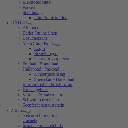
Elektromobilität
Parken
Stadtbus
Jahreskarte kaufen
BÄDER
Aktionen
Bäder Online Shop
Besucherzahl
Mein Shop Konto
Login
Bestellungen
Passwort vergessen
Freibad | Brandlbad
Hallenbad | Parkbad
Kindergeburtstag
Speisekarte Hallenbad
Barrierefreiheit & Inklusion
Kursangebote
Vorteils- & Saisonkarten
Schwimmabzeichen
Seepferdchengutschein
NETZE
Netzanschlussportal
Gasnetz
Installateurverzeichnis