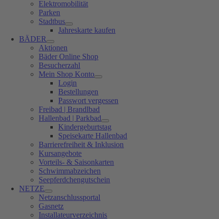
Elektromobilität
Parken
Stadtbus
Jahreskarte kaufen
BÄDER
Aktionen
Bäder Online Shop
Besucherzahl
Mein Shop Konto
Login
Bestellungen
Passwort vergessen
Freibad | Brandlbad
Hallenbad | Parkbad
Kindergeburtstag
Speisekarte Hallenbad
Barrierefreiheit & Inklusion
Kursangebote
Vorteils- & Saisonkarten
Schwimmabzeichen
Seepferdchengutschein
NETZE
Netzanschlussportal
Gasnetz
Installateurverzeichnis