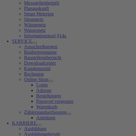
Messstellenbetrieb
Planauskunft
Smart Metering
Stromnetz
Wärmenetz
Wassernetz
Informationstool §14a
SERVICE
Ausschreibungen
Bauherrenmappe
Baustellenübersicht
Downloadcenter
Kundenportal
Rechnung
Online Shop
Login
Adresse
Bestellungen
Passwort vergessen
Warenkorb
Zählerstandserfassung
Anleitung
KARRIERE
Ausbildung
Ausbildungsberufe