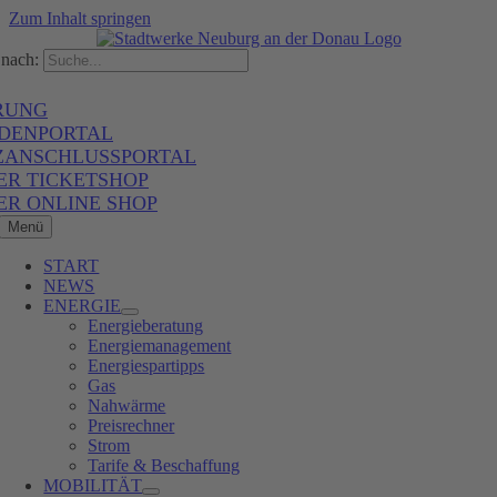
Zum Inhalt springen
nach:
RUNG
DENPORTAL
ZANSCHLUSSPORTAL
ER TICKETSHOP
ER ONLINE SHOP
Menü
START
NEWS
ENERGIE
Energieberatung
Energiemanagement
Energiespartipps
Gas
Nahwärme
Preisrechner
Strom
Tarife & Beschaffung
MOBILITÄT