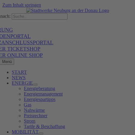
Zum Inhalt springen
nach:
RUNG
DENPORTAL
ZANSCHLUSSPORTAL
ER TICKETSHOP
ER ONLINE SHOP
Menü
START
NEWS
ENERGIE
Energieberatung
Energiemanagement
Energiespartipps
Gas
Nahwärme
Preisrechner
Strom
Tarife & Beschaffung
MOBILITÄT