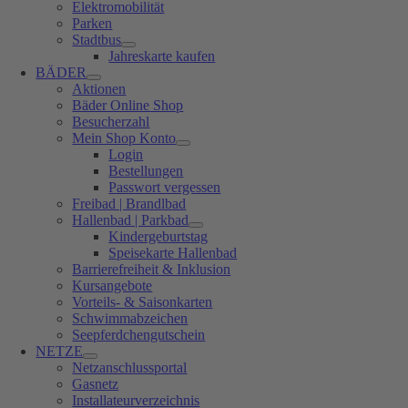
Elektromobilität
Parken
Stadtbus
Jahreskarte kaufen
BÄDER
Aktionen
Bäder Online Shop
Besucherzahl
Mein Shop Konto
Login
Bestellungen
Passwort vergessen
Freibad | Brandlbad
Hallenbad | Parkbad
Kindergeburtstag
Speisekarte Hallenbad
Barrierefreiheit & Inklusion
Kursangebote
Vorteils- & Saisonkarten
Schwimmabzeichen
Seepferdchengutschein
NETZE
Netzanschlussportal
Gasnetz
Installateurverzeichnis