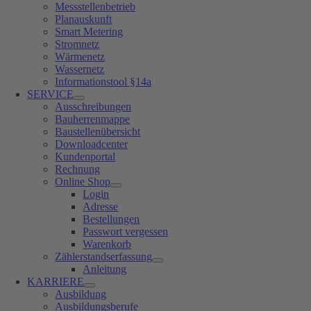
Messstellenbetrieb
Planauskunft
Smart Metering
Stromnetz
Wärmenetz
Wassernetz
Informationstool §14a
SERVICE
Ausschreibungen
Bauherrenmappe
Baustellenübersicht
Downloadcenter
Kundenportal
Rechnung
Online Shop
Login
Adresse
Bestellungen
Passwort vergessen
Warenkorb
Zählerstandserfassung
Anleitung
KARRIERE
Ausbildung
Ausbildungsberufe