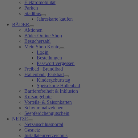
Elektromobilität
Parken
Stadtbus
Jahreskarte kaufen
BÄDER
Aktionen
Bäder Online Shop
Besucherzahl
Mein Shop Konto
Login
Bestellungen
Passwort vergessen
Freibad | Brandlbad
Hallenbad | Parkbad
Kindergeburtstag
Speisekarte Hallenbad
Barrierefreiheit & Inklusion
Kursangebote
Vorteils- & Saisonkarten
Schwimmabzeichen
Seepferdchengutschein
NETZE
Netzanschlussportal
Gasnetz
Installateurverzeichnis