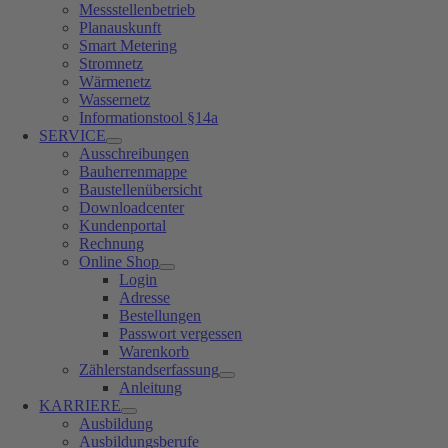
Messstellenbetrieb
Planauskunft
Smart Metering
Stromnetz
Wärmenetz
Wassernetz
Informationstool §14a
SERVICE
Ausschreibungen
Bauherrenmappe
Baustellenübersicht
Downloadcenter
Kundenportal
Rechnung
Online Shop
Login
Adresse
Bestellungen
Passwort vergessen
Warenkorb
Zählerstandserfassung
Anleitung
KARRIERE
Ausbildung
Ausbildungsberufe