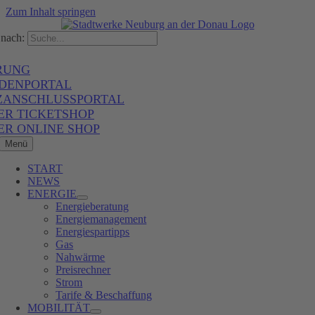
Zum Inhalt springen
nach:
RUNG
DENPORTAL
ZANSCHLUSSPORTAL
ER TICKETSHOP
ER ONLINE SHOP
Menü
START
NEWS
ENERGIE
Energieberatung
Energiemanagement
Energiespartipps
Gas
Nahwärme
Preisrechner
Strom
Tarife & Beschaffung
MOBILITÄT