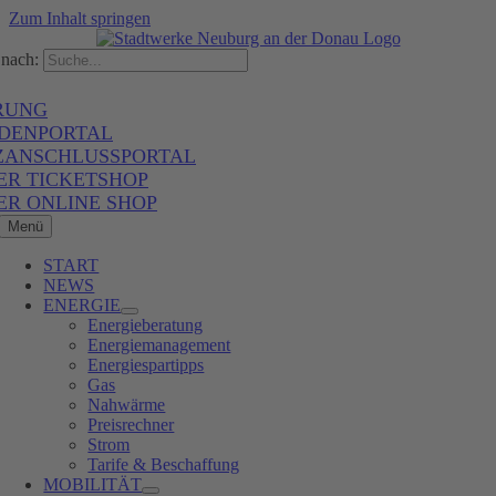
Zum Inhalt springen
nach:
RUNG
DENPORTAL
ZANSCHLUSSPORTAL
ER TICKETSHOP
ER ONLINE SHOP
Menü
START
NEWS
ENERGIE
Energieberatung
Energiemanagement
Energiespartipps
Gas
Nahwärme
Preisrechner
Strom
Tarife & Beschaffung
MOBILITÄT