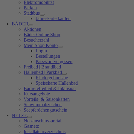
Elektromobilität
Parken
Stadtbus
Jahreskarte kaufen
BÄDER
Aktionen
Bäder Online Shop
Besucherzahl
Mein Shop Konto
Login
Bestellungen
Passwort vergessen
Freibad | Brandlbad
Hallenbad | Parkbad
Kindergeburtstag
Speisekarte Hallenbad
Barrierefreiheit & Inklusion
Kursangebote
Vorteils- & Saisonkarten
Schwimmabzeichen
Seepferdchengutschein
NETZE
Netzanschlussportal
Gasnetz
Installateurverzeichnis