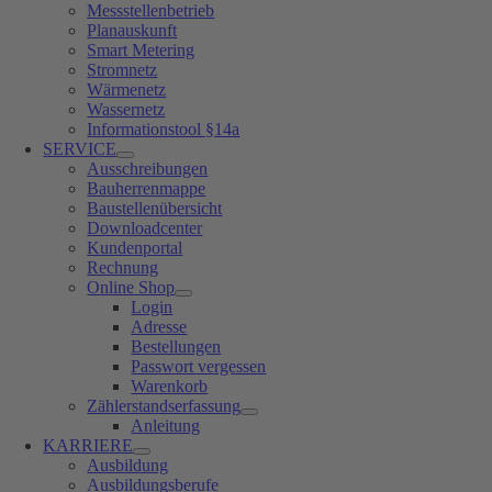
Messstellenbetrieb
Planauskunft
Smart Metering
Stromnetz
Wärmenetz
Wassernetz
Informationstool §14a
SERVICE
Ausschreibungen
Bauherrenmappe
Baustellenübersicht
Downloadcenter
Kundenportal
Rechnung
Online Shop
Login
Adresse
Bestellungen
Passwort vergessen
Warenkorb
Zählerstandserfassung
Anleitung
KARRIERE
Ausbildung
Ausbildungsberufe