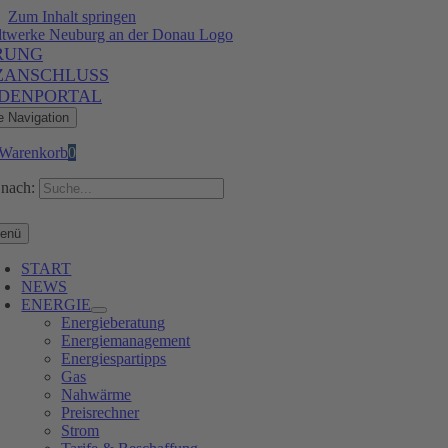
Zum Inhalt springen
RUNG
ZANSCHLUSS
DENPORTAL
e Navigation
Warenkorb
0
nach:
enü
START
NEWS
ENERGIE
Energieberatung
Energiemanagement
Energiespartipps
Gas
Nahwärme
Preisrechner
Strom