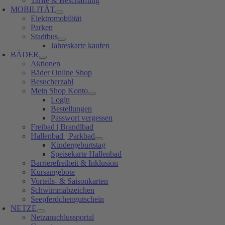
Tarife & Beschaffung
MOBILITÄT
Elektromobilität
Parken
Stadtbus
Jahreskarte kaufen
BÄDER
Aktionen
Bäder Online Shop
Besucherzahl
Mein Shop Konto
Login
Bestellungen
Passwort vergessen
Freibad | Brandlbad
Hallenbad | Parkbad
Kindergeburtstag
Speisekarte Hallenbad
Barrierefreiheit & Inklusion
Kursangebote
Vorteils- & Saisonkarten
Schwimmabzeichen
Seepferdchengutschein
NETZE
Netzanschlussportal