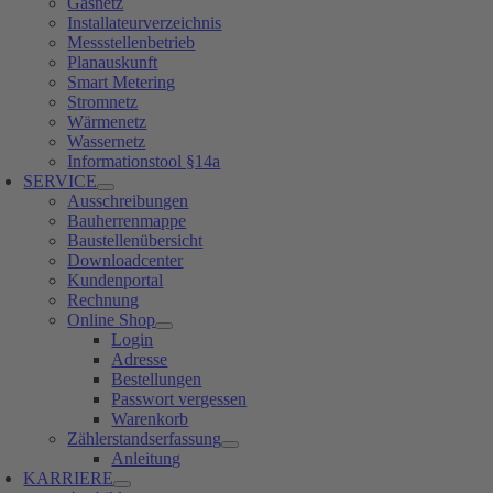
Gasnetz
Installateurverzeichnis
Messstellenbetrieb
Planauskunft
Smart Metering
Stromnetz
Wärmenetz
Wassernetz
Informationstool §14a
SERVICE
Ausschreibungen
Bauherrenmappe
Baustellenübersicht
Downloadcenter
Kundenportal
Rechnung
Online Shop
Login
Adresse
Bestellungen
Passwort vergessen
Warenkorb
Zählerstandserfassung
Anleitung
KARRIERE