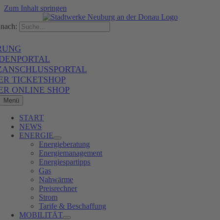
Zum Inhalt springen
nach:
RUNG
DENPORTAL
ZANSCHLUSSPORTAL
ER TICKETSHOP
ER ONLINE SHOP
Menü
START
NEWS
ENERGIE
Energieberatung
Energiemanagement
Energiespartipps
Gas
Nahwärme
Preisrechner
Strom
Tarife & Beschaffung
MOBILITÄT