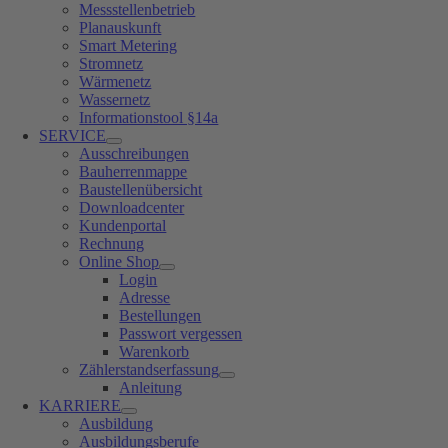
Messstellenbetrieb
Planauskunft
Smart Metering
Stromnetz
Wärmenetz
Wassernetz
Informationstool §14a
SERVICE
Ausschreibungen
Bauherrenmappe
Baustellenübersicht
Downloadcenter
Kundenportal
Rechnung
Online Shop
Login
Adresse
Bestellungen
Passwort vergessen
Warenkorb
Zählerstandserfassung
Anleitung
KARRIERE
Ausbildung
Ausbildungsberufe