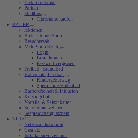
Elektromobilität
Parken
Stadtbus
Jahreskarte kaufen
BÄDER
Aktionen
Bäder Online Shop
Besucherzahl
Mein Shop Konto
Login
Bestellungen
Passwort vergessen
Freibad | Brandlbad
Hallenbad | Parkbad
Kindergeburtstag
Speisekarte Hallenbad
Barrierefreiheit & Inklusion
Kursangebote
Vorteils- & Saisonkarten
Schwimmabzeichen
Seepferdchengutschein
NETZE
Netzanschlussportal
Gasnetz
Installateurverzeichnis