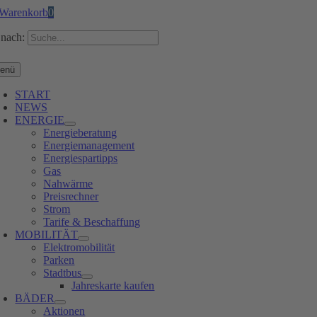
Warenkorb
0
nach:
enü
START
NEWS
ENERGIE
Energieberatung
Energiemanagement
Energiespartipps
Gas
Nahwärme
Preisrechner
Strom
Tarife & Beschaffung
MOBILITÄT
Elektromobilität
Parken
Stadtbus
Jahreskarte kaufen
BÄDER
Aktionen