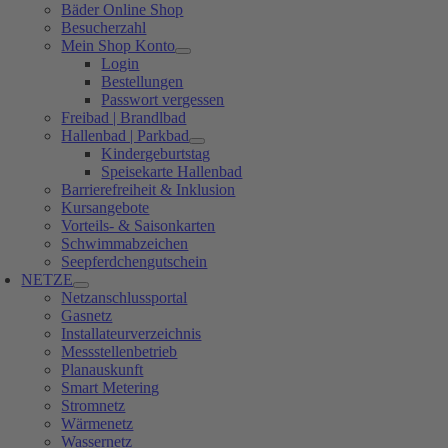
Bäder Online Shop
Besucherzahl
Mein Shop Konto
Login
Bestellungen
Passwort vergessen
Freibad | Brandlbad
Hallenbad | Parkbad
Kindergeburtstag
Speisekarte Hallenbad
Barrierefreiheit & Inklusion
Kursangebote
Vorteils- & Saisonkarten
Schwimmabzeichen
Seepferdchengutschein
NETZE
Netzanschlussportal
Gasnetz
Installateurverzeichnis
Messstellenbetrieb
Planauskunft
Smart Metering
Stromnetz
Wärmenetz
Wassernetz