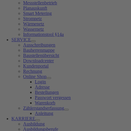
Messstellenbetrieb
Planauskunft
Smart Metering
Stromnetz
Wärmenetz
Wassernetz
Informationstool §14a
SERVICE
Ausschreibungen
Bauherrenmappe
Baustellenübersicht
Downloadcenter
Kundenportal
Rechnung
Online Shop
Login
Adresse
Bestellungen
Passwort vergessen
Warenkorb
Zählerstandserfassung
Anleitung
KARRIERE
Ausbildung
Ausbildungsberufe