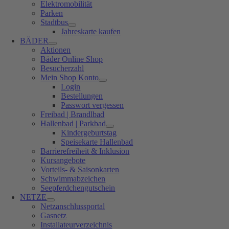
Elektromobilität
Parken
Stadtbus
Jahreskarte kaufen
BÄDER
Aktionen
Bäder Online Shop
Besucherzahl
Mein Shop Konto
Login
Bestellungen
Passwort vergessen
Freibad | Brandlbad
Hallenbad | Parkbad
Kindergeburtstag
Speisekarte Hallenbad
Barrierefreiheit & Inklusion
Kursangebote
Vorteils- & Saisonkarten
Schwimmabzeichen
Seepferdchengutschein
NETZE
Netzanschlussportal
Gasnetz
Installateurverzeichnis