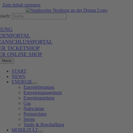
Zum Inhalt springen
nach:
RUNG
DENPORTAL
ZANSCHLUSSPORTAL
ER TICKETSHOP
ER ONLINE SHOP
Menü
START
NEWS
ENERGIE
Energieberatung
Energiemanagement
Energiespartipps
Gas
Nahwärme
Preisrechner
Strom
Tarife & Beschaffung
MOBILITÄT