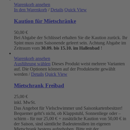
Warenkorb ansehen
In den Warenkorb
/
Details
Quick View
Kaution für Mietschränke
50,00
€
Bei Abgabe der Schlüssel erhalten Sie die Kaution zurück. Ihr
Spint muss zum Saisonende geleert sein. Achtung Abgabe im
Zeitraum vom
30.09. bis 15.10. im Hallenbad
!
Warenkorb ansehen
Ausführung wählen
Dieses Produkt weist mehrere Varianten
auf. Die Optionen können auf der Produktseite gewählt
werden
/
Details
Quick View
Mietschrank Freibad
25,00
€
inkl. MwSt.
Das Angebot für Vielschwimmer und Saisonkartenbesitzer!
Bequemer geht’s nicht, ob Klappstuhl, Sonnenliege oder –
schirm - für nur 25,00 € + zusätzliche Kaution von 50,00 € in
der Saison, sind sämtliche Badeutensilien im eigenen
Mietschrank bestens aufgehoben. Bitte mit der