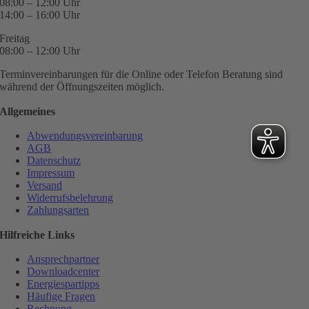
08:00 – 12:00 Uhr
14:00 – 16:00 Uhr
Freitag
08:00 – 12:00 Uhr
Terminvereinbarungen für die Online oder Telefon Beratung sind
während der Öffnungszeiten möglich.
Allgemeines
Abwendungsvereinbarung
AGB
Datenschutz
Impressum
Versand
Widerrufsbelehrung
Zahlungsarten
Hilfreiche Links
Ansprechpartner
Downloadcenter
Energiespartipps
Häufige Fragen
Rechnung