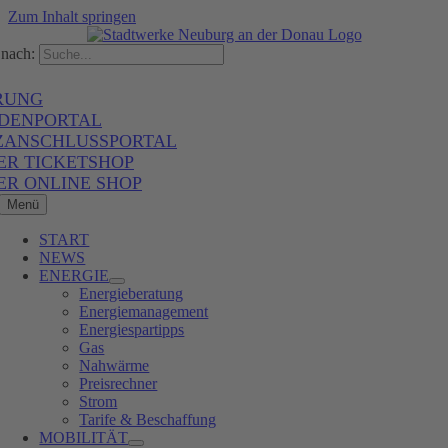
Zum Inhalt springen
nach:
RUNG
DENPORTAL
ZANSCHLUSSPORTAL
ER TICKETSHOP
ER ONLINE SHOP
Menü
START
NEWS
ENERGIE
Energieberatung
Energiemanagement
Energiespartipps
Gas
Nahwärme
Preisrechner
Strom
Tarife & Beschaffung
MOBILITÄT