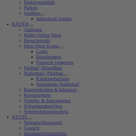
Elektromobilität
Parken
Stadtbus
Jahreskarte kaufen
BÄDER
Aktionen
Bäder Online Shop
Besucherzahl
Mein Shop Konto
Login
Bestellungen
Passwort vergessen
Freibad | Brandlbad
Hallenbad | Parkbad
Kindergeburtstag
Speisekarte Hallenbad
Barrierefreiheit & Inklusion
Kursangebote
Vorteils- & Saisonkarten
Schwimmabzeichen
Seepferdchengutschein
NETZE
Netzanschlussportal
Gasnetz
Installateurverzeichnis