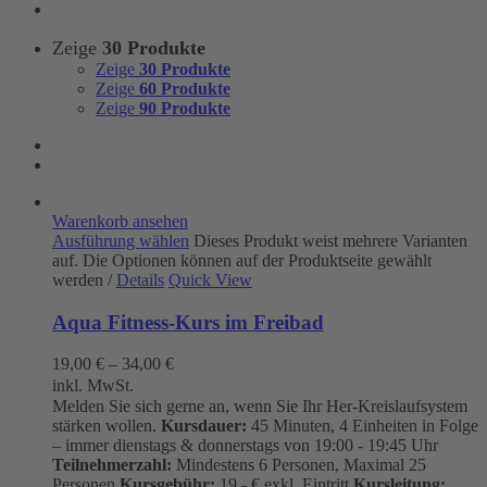
Zeige
30 Produkte
Zeige
30 Produkte
Zeige
60 Produkte
Zeige
90 Produkte
Warenkorb ansehen
Ausführung wählen
Dieses Produkt weist mehrere Varianten
auf. Die Optionen können auf der Produktseite gewählt
werden
/
Details
Quick View
Aqua Fitness-Kurs im Freibad
19,00
€
–
34,00
€
inkl. MwSt.
Melden Sie sich gerne an, wenn Sie Ihr Her-Kreislaufsystem
stärken wollen.
Kursdauer:
45 Minuten, 4 Einheiten in Folge
– immer dienstags & donnerstags von 19:00 - 19:45 Uhr
Teilnehmerzahl:
Mindestens 6 Personen, Maximal 25
Personen
Kursgebühr:
19.- € exkl. Eintritt
Kursleitung: