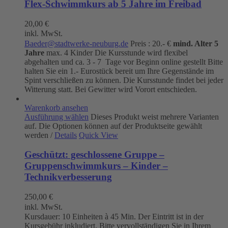
Flex-Schwimmkurs ab 5 Jahre im Freibad
20,00
€
inkl. MwSt.
Baeder@stadtwerke-neuburg.de
Preis : 20.- €
mind. Alter 5
Jahre
max. 4 Kinder Die Kursstunde wird flexibel
abgehalten und ca. 3 - 7 Tage vor Beginn online gestellt Bitte
halten Sie ein 1.- Eurostück bereit um Ihre Gegenstände im
Spint verschließen zu können. Die Kursstunde findet bei jeder
Witterung statt. Bei Gewitter wird Vorort entschieden.
Warenkorb ansehen
Ausführung wählen
Dieses Produkt weist mehrere Varianten
auf. Die Optionen können auf der Produktseite gewählt
werden
/
Details
Quick View
Geschützt: geschlossene Gruppe –
Gruppenschwimmkurs – Kinder –
Technikverbesserung
250,00
€
inkl. MwSt.
Kursdauer: 10 Einheiten à 45 Min. Der Eintritt ist in der
Kursgebühr inkludiert. Bitte vervollständigen Sie in Ihrem