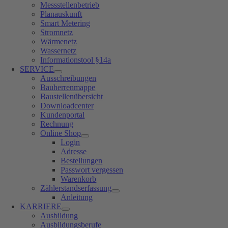
Messstellenbetrieb
Planauskunft
Smart Metering
Stromnetz
Wärmenetz
Wassernetz
Informationstool §14a
SERVICE
Ausschreibungen
Bauherrenmappe
Baustellenübersicht
Downloadcenter
Kundenportal
Rechnung
Online Shop
Login
Adresse
Bestellungen
Passwort vergessen
Warenkorb
Zählerstandserfassung
Anleitung
KARRIERE
Ausbildung
Ausbildungsberufe