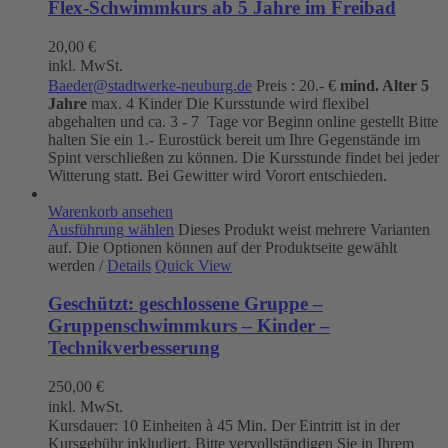
Flex-Schwimmkurs ab 5 Jahre im Freibad
20,00
€
inkl. MwSt.
Baeder@stadtwerke-neuburg.de
Preis : 20.- €
mind. Alter 5
Jahre
max. 4 Kinder Die Kursstunde wird flexibel
abgehalten und ca. 3 - 7 Tage vor Beginn online gestellt Bitte
halten Sie ein 1.- Eurostück bereit um Ihre Gegenstände im
Spint verschließen zu können. Die Kursstunde findet bei jeder
Witterung statt. Bei Gewitter wird Vorort entschieden.
Warenkorb ansehen
Ausführung wählen
Dieses Produkt weist mehrere Varianten
auf. Die Optionen können auf der Produktseite gewählt
werden
/
Details
Quick View
Geschützt: geschlossene Gruppe –
Gruppenschwimmkurs – Kinder –
Technikverbesserung
250,00
€
inkl. MwSt.
Kursdauer: 10 Einheiten à 45 Min. Der Eintritt ist in der
Kursgebühr inkludiert. Bitte vervollständigen Sie in Ihrem