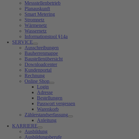
Messstellenbetrieb
Planauskunft
Smart Metering
Stromnetz
Wärmenetz
Wassernetz
Informationstool §14a
SERVICE
Ausschreibungen
Bauherrenmappe
Baustellenübersicht
Downloadcenter
Kundenportal
Rechnung
Online Shop
Login
Adresse
Bestellungen
Passwort vergessen
Warenkorb
Zählerstandserfassung
Anleitung
KARRIERE
Ausbildung
Ausbildungsberufe