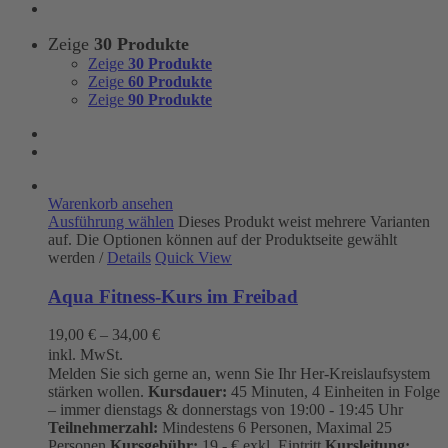
Zeige
30 Produkte
Zeige
30 Produkte
Zeige
60 Produkte
Zeige
90 Produkte
Warenkorb ansehen
Ausführung wählen
Dieses Produkt weist mehrere Varianten
auf. Die Optionen können auf der Produktseite gewählt
werden
/
Details
Quick View
Aqua Fitness-Kurs im Freibad
19,00
€
–
34,00
€
inkl. MwSt.
Melden Sie sich gerne an, wenn Sie Ihr Her-Kreislaufsystem
stärken wollen.
Kursdauer:
45 Minuten, 4 Einheiten in Folge
– immer dienstags & donnerstags von 19:00 - 19:45 Uhr
Teilnehmerzahl:
Mindestens 6 Personen, Maximal 25
Personen
Kursgebühr:
19.- € exkl. Eintritt
Kursleitung: