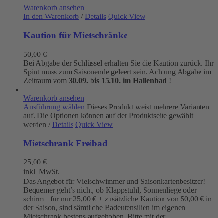
Warenkorb ansehen
In den Warenkorb
/
Details
Quick View
Kaution für Mietschränke
50,00
€
Bei Abgabe der Schlüssel erhalten Sie die Kaution zurück. Ihr
Spint muss zum Saisonende geleert sein. Achtung Abgabe im
Zeitraum vom
30.09. bis 15.10. im Hallenbad
!
Warenkorb ansehen
Ausführung wählen
Dieses Produkt weist mehrere Varianten
auf. Die Optionen können auf der Produktseite gewählt
werden
/
Details
Quick View
Mietschrank Freibad
25,00
€
inkl. MwSt.
Das Angebot für Vielschwimmer und Saisonkartenbesitzer!
Bequemer geht’s nicht, ob Klappstuhl, Sonnenliege oder –
schirm - für nur 25,00 € + zusätzliche Kaution von 50,00 € in
der Saison, sind sämtliche Badeutensilien im eigenen
Mietschrank bestens aufgehoben. Bitte mit der