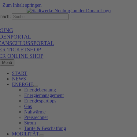
Zum Inhalt springen
nach:
RUNG
DENPORTAL
ZANSCHLUSSPORTAL
ER TICKETSHOP
ER ONLINE SHOP
Menü
START
NEWS
ENERGIE
Energieberatung
Energiemanagement
Energiespartipps
Gas
Nahwärme
Preisrechner
Strom
Tarife & Beschaffung
MOBILITÄT