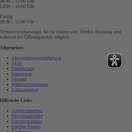
08:00 – 12:00 Uhr
14:00 – 16:00 Uhr
Freitag
08:00 – 12:00 Uhr
Terminvereinbarungen für die Online oder Telefon Beratung sind
während der Öffnungszeiten möglich.
Allgemeines
Abwendungsvereinbarung
AGB
Datenschutz
Impressum
Versand
Widerrufsbelehrung
Zahlungsarten
Hilfreiche Links
Ansprechpartner
Downloadcenter
Energiespartipps
Häufige Fragen
Rechnung