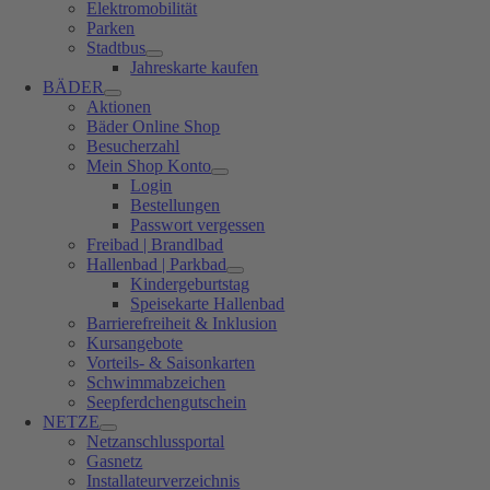
Elektromobilität
Parken
Stadtbus
Jahreskarte kaufen
BÄDER
Aktionen
Bäder Online Shop
Besucherzahl
Mein Shop Konto
Login
Bestellungen
Passwort vergessen
Freibad | Brandlbad
Hallenbad | Parkbad
Kindergeburtstag
Speisekarte Hallenbad
Barrierefreiheit & Inklusion
Kursangebote
Vorteils- & Saisonkarten
Schwimmabzeichen
Seepferdchengutschein
NETZE
Netzanschlussportal
Gasnetz
Installateurverzeichnis