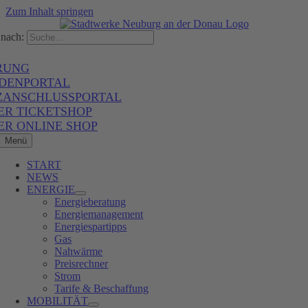
Zum Inhalt springen
nach:
RUNG
DENPORTAL
ZANSCHLUSSPORTAL
ER TICKETSHOP
ER ONLINE SHOP
Menü
START
NEWS
ENERGIE
Energieberatung
Energiemanagement
Energiespartipps
Gas
Nahwärme
Preisrechner
Strom
Tarife & Beschaffung
MOBILITÄT