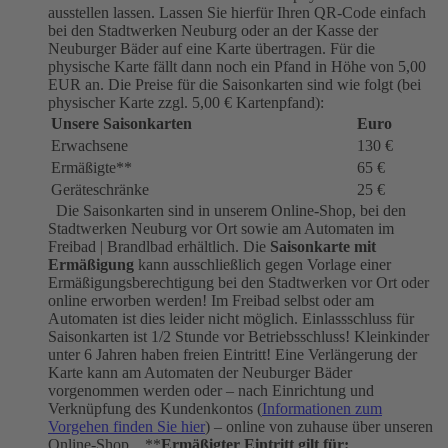
ausstellen lassen. Lassen Sie hierfür Ihren QR-Code einfach
bei den Stadtwerken Neuburg oder an der Kasse der
Neuburger Bäder auf eine Karte übertragen. Für die
physische Karte fällt dann noch ein Pfand in Höhe von 5,00
EUR an. Die Preise für die Saisonkarten sind wie folgt (bei
physischer Karte zzgl. 5,00 € Kartenpfand):
Unsere Saisonkarten
Euro
Erwachsene
130 €
Ermäßigte**
65 €
Geräteschränke
25 €
Die Saisonkarten sind in unserem Online-Shop, bei den
Stadtwerken Neuburg vor Ort sowie am Automaten im
Freibad | Brandlbad erhältlich. Die
Saisonkarte mit
Ermäßigung
kann ausschließlich gegen Vorlage einer
Ermäßigungsberechtigung bei den Stadtwerken vor Ort oder
online erworben werden! Im Freibad selbst oder am
Automaten ist dies leider nicht möglich. Einlassschluss für
Saisonkarten ist 1/2 Stunde vor Betriebsschluss! Kleinkinder
unter 6 Jahren haben freien Eintritt! Eine Verlängerung der
Karte kann am Automaten der Neuburger Bäder
vorgenommen werden oder – nach Einrichtung und
Verknüpfung des Kundenkontos (
Informationen zum
Vorgehen finden Sie hier
) – online von zuhause über unseren
Online-Shop. **
Ermäßigter Eintritt gilt für: