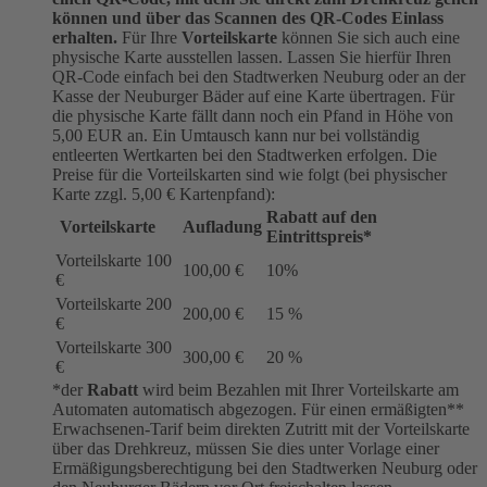
können und über das Scannen des QR-Codes Einlass
erhalten.
Für Ihre
Vorteilskarte
können Sie sich auch eine
physische Karte ausstellen lassen. Lassen Sie hierfür Ihren
QR-Code einfach bei den Stadtwerken Neuburg oder an der
Kasse der Neuburger Bäder auf eine Karte übertragen. Für
die physische Karte fällt dann noch ein Pfand in Höhe von
5,00 EUR an. Ein Umtausch kann nur bei vollständig
entleerten Wertkarten bei den Stadtwerken erfolgen. Die
Preise für die Vorteilskarten sind wie folgt (bei physischer
Karte zzgl. 5,00 € Kartenpfand):
Rabatt auf den
Vorteilskarte
Aufladung
Eintrittspreis*
Vorteilskarte 100
100,00 €
10%
€
Vorteilskarte 200
200,00 €
15 %
€
Vorteilskarte 300
300,00 €
20 %
€
*der
Rabatt
wird beim Bezahlen mit Ihrer Vorteilskarte am
Automaten automatisch abgezogen. Für einen ermäßigten**
Erwachsenen-Tarif beim direkten Zutritt mit der Vorteilskarte
über das Drehkreuz, müssen Sie dies unter Vorlage einer
Ermäßigungsberechtigung bei den Stadtwerken Neuburg oder