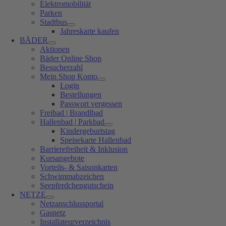
Elektromobilität
Parken
Stadtbus
Jahreskarte kaufen
BÄDER
Aktionen
Bäder Online Shop
Besucherzahl
Mein Shop Konto
Login
Bestellungen
Passwort vergessen
Freibad | Brandlbad
Hallenbad | Parkbad
Kindergeburtstag
Speisekarte Hallenbad
Barrierefreiheit & Inklusion
Kursangebote
Vorteils- & Saisonkarten
Schwimmabzeichen
Seepferdchengutschein
NETZE
Netzanschlussportal
Gasnetz
Installateurverzeichnis