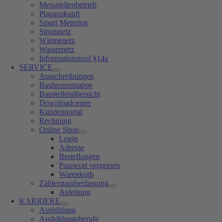
Messstellenbetrieb
Planauskunft
Smart Metering
Stromnetz
Wärmenetz
Wassernetz
Informationstool §14a
SERVICE
Ausschreibungen
Bauherrenmappe
Baustellenübersicht
Downloadcenter
Kundenportal
Rechnung
Online Shop
Login
Adresse
Bestellungen
Passwort vergessen
Warenkorb
Zählerstandserfassung
Anleitung
KARRIERE
Ausbildung
Ausbildungsberufe