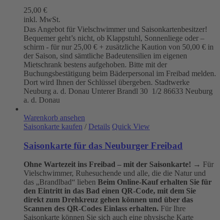
25,00
€
inkl. MwSt.
Das Angebot für Vielschwimmer und Saisonkartenbesitzer!
Bequemer geht’s nicht, ob Klappstuhl, Sonnenliege oder –
schirm - für nur 25,00 € + zusätzliche Kaution von 50,00 € in
der Saison, sind sämtliche Badeutensilien im eigenen
Mietschrank bestens aufgehoben. Bitte mit der
Buchungsbestätigung beim Bäderpersonal im Freibad melden.
Dort wird Ihnen der Schlüssel übergeben. Stadtwerke
Neuburg a. d. Donau
Unterer Brandl 30 1/2
86633 Neuburg
a. d. Donau
Warenkorb ansehen
Saisonkarte kaufen
/
Details
Quick View
Saisonkarte für das Neuburger Freibad
Ohne Wartezeit ins Freibad – mit der Saisonkarte!
→ Für
Vielschwimmer, Ruhesuchende und alle, die die Natur und
das „Brandlbad“ lieben
Beim Online-Kauf erhalten Sie für
den Eintritt in das Bad einen QR-Code, mit dem Sie
direkt zum Drehkreuz gehen können und über das
Scannen des QR-Codes Einlass erhalten.
Für Ihre
Saisonkarte können Sie sich auch eine physische Karte