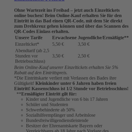
Ohne Wartezeit ins Freibad – jetzt auch Einzeltickets
online buchen!
Beim Online-Kauf erhalten Sie für den
Eintritt in das Bad einen QR-Code, mit dem Sie direkt
zum Drehkreuz gehen können und über das Scannen des
QR-Codes Einlass erhalten.
Unsere Tarife
Erwachsene
Jugendliche/Ermäßigte**
Einzelticket*
5,50 €
3,50 €
Abendtarif (ab 2,5
Stunden vor
3,50 €
2,50 €
Betriebsschluss)
Beim Online-Kauf unserer Einzeltickets erhalten Sie 5%
Rabatt auf den Eintrittspreis.
*Die Eintrittskarte verliert mit Verlassen des Bades ihre
Gültigkeit!
Kleinkinder unter 6 Jahren haben freien
Eintritt!
Kassenschluss ist 1/2 Stunde vor Betriebsschluss!
**
Ermäßigter Eintritt gilt für:
Kinder und Jugendliche von 6 bis 17 Jahren
Schüler und Studenten
Schwerbehinderte ab 50%
Sozialhilfeempfänger und Arbeitslose
Bundesfreiwilligendienstleistende
Besitzer der Ehrenamtskarte Bayern oder
Vergleichbares ab 18 Jahre nach Vorlage des