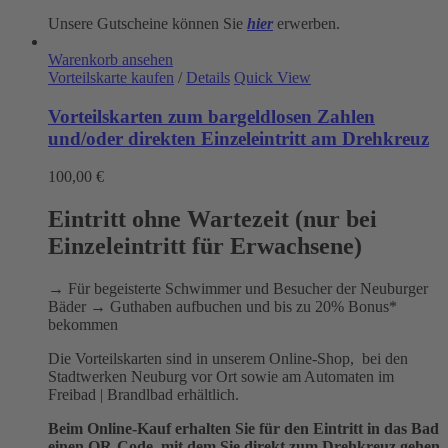
Unsere Gutscheine können Sie
hier
erwerben.
Warenkorb ansehen
Vorteilskarte kaufen
/
Details
Quick View
Vorteilskarten zum bargeldlosen Zahlen
und/oder direkten Einzeleintritt am Drehkreuz
100,00
€
Eintritt ohne Wartezeit (nur bei
Einzeleintritt für Erwachsene)
→ Für begeisterte Schwimmer und Besucher der Neuburger
Bäder → Guthaben aufbuchen und bis zu 20% Bonus*
bekommen
Die Vorteilskarten sind in unserem Online-Shop, bei den
Stadtwerken Neuburg vor Ort sowie am Automaten im
Freibad | Brandlbad erhältlich.
Beim Online-Kauf erhalten Sie für den Eintritt in das Bad
einen QR-Code, mit dem Sie direkt zum Drehkreuz gehen