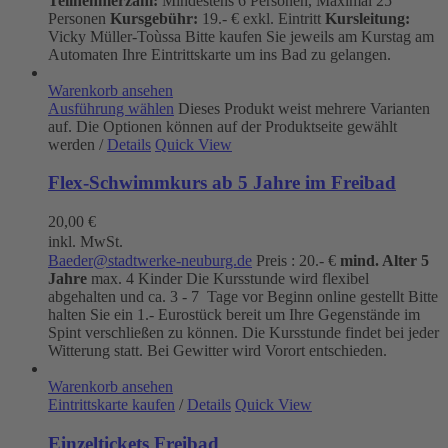
Teilnehmerzahl:
Mindestens 6 Personen, Maximal 25
Personen
Kursgebühr:
19.- € exkl. Eintritt
Kursleitung:
Vicky Müller-Toùssa
Bitte kaufen Sie jeweils am Kurstag am
Automaten Ihre Eintrittskarte um ins Bad zu gelangen.
Warenkorb ansehen
Ausführung wählen
Dieses Produkt weist mehrere Varianten
auf. Die Optionen können auf der Produktseite gewählt
werden
/
Details
Quick View
Flex-Schwimmkurs ab 5 Jahre im Freibad
20,00
€
inkl. MwSt.
Baeder@stadtwerke-neuburg.de
Preis : 20.- €
mind. Alter 5
Jahre
max. 4 Kinder Die Kursstunde wird flexibel
abgehalten und ca. 3 - 7 Tage vor Beginn online gestellt Bitte
halten Sie ein 1.- Eurostück bereit um Ihre Gegenstände im
Spint verschließen zu können. Die Kursstunde findet bei jeder
Witterung statt. Bei Gewitter wird Vorort entschieden.
Warenkorb ansehen
Eintrittskarte kaufen
/
Details
Quick View
Einzeltickets Freibad