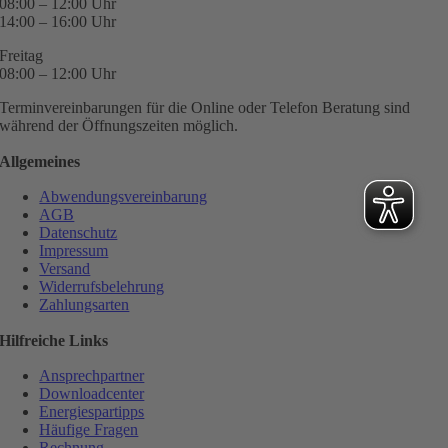
08:00 – 12:00 Uhr
14:00 – 16:00 Uhr
Freitag
08:00 – 12:00 Uhr
Terminvereinbarungen für die Online oder Telefon Beratung sind
während der Öffnungszeiten möglich.
Allgemeines
Abwendungsvereinbarung
AGB
Datenschutz
Impressum
Versand
Widerrufsbelehrung
Zahlungsarten
Hilfreiche Links
Ansprechpartner
Downloadcenter
Energiespartipps
Häufige Fragen
Rechnung