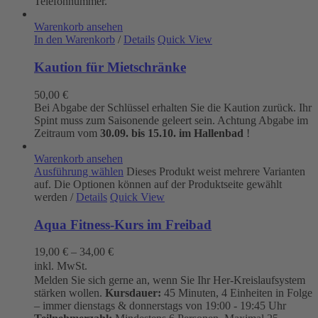
Telefonnummer.
Warenkorb ansehen
In den Warenkorb
/
Details
Quick View
Kaution für Mietschränke
50,00
€
Bei Abgabe der Schlüssel erhalten Sie die Kaution zurück. Ihr
Spint muss zum Saisonende geleert sein. Achtung Abgabe im
Zeitraum vom
30.09. bis 15.10. im Hallenbad
!
Warenkorb ansehen
Ausführung wählen
Dieses Produkt weist mehrere Varianten
auf. Die Optionen können auf der Produktseite gewählt
werden
/
Details
Quick View
Aqua Fitness-Kurs im Freibad
19,00
€
–
34,00
€
inkl. MwSt.
Melden Sie sich gerne an, wenn Sie Ihr Her-Kreislaufsystem
stärken wollen.
Kursdauer:
45 Minuten, 4 Einheiten in Folge
– immer dienstags & donnerstags von 19:00 - 19:45 Uhr