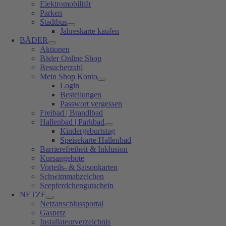
Elektromobilität
Parken
Stadtbus
Jahreskarte kaufen
BÄDER
Aktionen
Bäder Online Shop
Besucherzahl
Mein Shop Konto
Login
Bestellungen
Passwort vergessen
Freibad | Brandlbad
Hallenbad | Parkbad
Kindergeburtstag
Speisekarte Hallenbad
Barrierefreiheit & Inklusion
Kursangebote
Vorteils- & Saisonkarten
Schwimmabzeichen
Seepferdchengutschein
NETZE
Netzanschlussportal
Gasnetz
Installateurverzeichnis