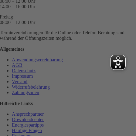
08:00 – 12:00 Uhr
14:00 – 16:00 Uhr
Freitag
08:00 – 12:00 Uhr
Terminvereinbarungen für die Online oder Telefon Beratung sind
während der Öffnungszeiten möglich.
Allgemeines
Abwendungsvereinbarung
AGB
Datenschutz
Impressum
Versand
Widerrufsbelehrung
Zahlungsarten
Hilfreiche Links
Ansprechpartner
Downloadcenter
Energiespartipps
Häufige Fragen
Rechnung