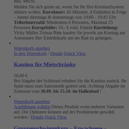
inkl. MwSt.
Melden Sie sich gerne an, wenn Sie Ihr Her-Kreislaufsystem
stärken wollen.
Kursdauer:
45 Minuten, 4 Einheiten in Folge
– immer dienstags & donnerstags von 19:00 - 19:45 Uhr
Teilnehmerzahl:
Mindestens 6 Personen, Maximal 25
Personen
Kursgebühr:
19.- € exkl. Eintritt
Kursleitung:
Vicky Müller-Toùssa
Bitte kaufen Sie jeweils am Kurstag am
Automaten Ihre Eintrittskarte um ins Bad zu gelangen.
Warenkorb ansehen
In den Warenkorb
/
Details
Quick View
Kaution für Mietschränke
50,00
€
Bei Abgabe der Schlüssel erhalten Sie die Kaution zurück. Ihr
Spint muss zum Saisonende geleert sein. Achtung Abgabe im
Zeitraum vom
30.09. bis 15.10. im Hallenbad
!
Warenkorb ansehen
Ausführung wählen
Dieses Produkt weist mehrere Varianten
auf. Die Optionen können auf der Produktseite gewählt
werden
/
Details
Quick View
Gruppenschwimmkurs – Erwachsene –