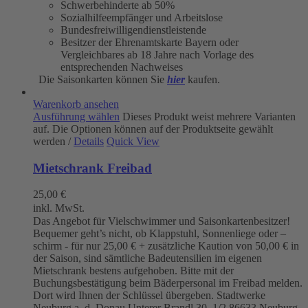
Schwerbehinderte ab 50%
Sozialhilfeempfänger und Arbeitslose
Bundesfreiwilligendienstleistende
Besitzer der Ehrenamtskarte Bayern oder
Vergleichbares ab 18 Jahre nach Vorlage des
entsprechenden Nachweises
Die Saisonkarten können Sie
hier
kaufen.
Warenkorb ansehen
Ausführung wählen
Dieses Produkt weist mehrere Varianten
auf. Die Optionen können auf der Produktseite gewählt
werden
/
Details
Quick View
Mietschrank Freibad
25,00
€
inkl. MwSt.
Das Angebot für Vielschwimmer und Saisonkartenbesitzer!
Bequemer geht’s nicht, ob Klappstuhl, Sonnenliege oder –
schirm - für nur 25,00 € + zusätzliche Kaution von 50,00 € in
der Saison, sind sämtliche Badeutensilien im eigenen
Mietschrank bestens aufgehoben. Bitte mit der
Buchungsbestätigung beim Bäderpersonal im Freibad melden.
Dort wird Ihnen der Schlüssel übergeben. Stadtwerke
Neuburg a. d. Donau
Unterer Brandl 30 1/2
86633 Neuburg