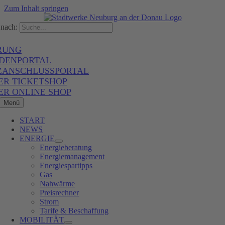
Zum Inhalt springen
nach:
RUNG
DENPORTAL
ZANSCHLUSSPORTAL
ER TICKETSHOP
ER ONLINE SHOP
Menü
START
NEWS
ENERGIE
Energieberatung
Energiemanagement
Energiespartipps
Gas
Nahwärme
Preisrechner
Strom
Tarife & Beschaffung
MOBILITÄT