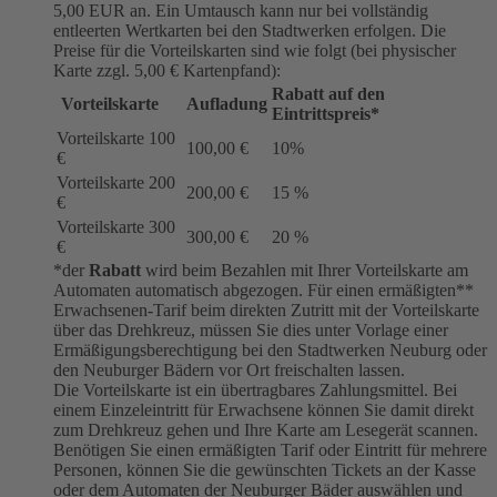
5,00 EUR an. Ein Umtausch kann nur bei vollständig
entleerten Wertkarten bei den Stadtwerken erfolgen. Die
Preise für die Vorteilskarten sind wie folgt (bei physischer
Karte zzgl. 5,00 € Kartenpfand):
Rabatt auf den
Vorteilskarte
Aufladung
Eintrittspreis*
Vorteilskarte 100
100,00 €
10%
€
Vorteilskarte 200
200,00 €
15 %
€
Vorteilskarte 300
300,00 €
20 %
€
*der
Rabatt
wird beim Bezahlen mit Ihrer Vorteilskarte am
Automaten automatisch abgezogen. Für einen ermäßigten**
Erwachsenen-Tarif beim direkten Zutritt mit der Vorteilskarte
über das Drehkreuz, müssen Sie dies unter Vorlage einer
Ermäßigungsberechtigung bei den Stadtwerken Neuburg oder
den Neuburger Bädern vor Ort freischalten lassen.
Die Vorteilskarte ist ein übertragbares Zahlungsmittel. Bei
einem Einzeleintritt für Erwachsene können Sie damit direkt
zum Drehkreuz gehen und Ihre Karte am Lesegerät scannen.
Benötigen Sie einen ermäßigten Tarif oder Eintritt für mehrere
Personen, können Sie die gewünschten Tickets an der Kasse
oder dem Automaten der Neuburger Bäder auswählen und