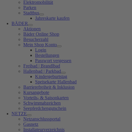
Elektromobilität
Parken
Stadtbus
Jahreskarte kaufen
BÄDER
Aktionen
Bäder Online Shop
Besucherzahl
Mein Shop Konto
Login
Bestellungen
Passwort vergessen
Freibad | Brandlbad
Hallenbad | Parkbad
Kindergeburtstag
Speisekarte Hallenbad
Barrierefreiheit & Inklusion
Kursangebote
Vorteils- & Saisonkarten
Schwimmabzeichen
Seepferdchengutschein
NETZE
Netzanschlussportal
Gasnetz
Installateurverzeichnis