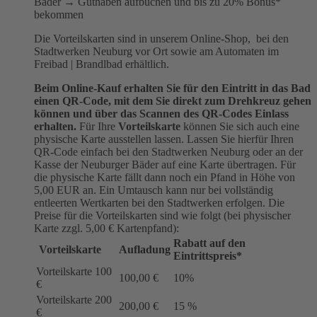
Bäder → Guthaben aufbuchen und bis zu 20% Bonus*
bekommen
Die Vorteilskarten sind in unserem Online-Shop, bei den
Stadtwerken Neuburg vor Ort sowie am Automaten im
Freibad | Brandlbad erhältlich.
Beim Online-Kauf erhalten Sie für den Eintritt in das Bad
einen QR-Code, mit dem Sie direkt zum Drehkreuz gehen
können und über das Scannen des QR-Codes Einlass
erhalten.
Für Ihre
Vorteilskarte
können Sie sich auch eine
physische Karte ausstellen lassen. Lassen Sie hierfür Ihren
QR-Code einfach bei den Stadtwerken Neuburg oder an der
Kasse der Neuburger Bäder auf eine Karte übertragen. Für
die physische Karte fällt dann noch ein Pfand in Höhe von
5,00 EUR an. Ein Umtausch kann nur bei vollständig
entleerten Wertkarten bei den Stadtwerken erfolgen. Die
Preise für die Vorteilskarten sind wie folgt (bei physischer
Karte zzgl. 5,00 € Kartenpfand):
Rabatt auf den
Vorteilskarte
Aufladung
Eintrittspreis*
Vorteilskarte 100
100,00 €
10%
€
Vorteilskarte 200
200,00 €
15 %
€