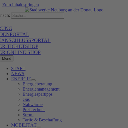
Zum Inhalt springen
nach:
RUNG
DENPORTAL
ZANSCHLUSSPORTAL
ER TICKETSHOP
ER ONLINE SHOP
Menü
START
NEWS
ENERGIE
Energieberatung
Energiemanagement
Energiespartipps
Gas
Nahwärme
Preisrechner
Strom
Tarife & Beschaffung
MOBILITÄT