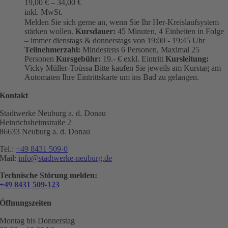
19,00
€
–
34,00
€
inkl. MwSt.
Melden Sie sich gerne an, wenn Sie Ihr Her-Kreislaufsystem
stärken wollen.
Kursdauer:
45 Minuten, 4 Einheiten in Folge
– immer dienstags & donnerstags von 19:00 - 19:45 Uhr
Teilnehmerzahl:
Mindestens 6 Personen, Maximal 25
Personen
Kursgebühr:
19.- € exkl. Eintritt
Kursleitung:
Vicky Müller-Toùssa
Bitte kaufen Sie jeweils am Kurstag am
Automaten Ihre Eintrittskarte um ins Bad zu gelangen.
Kontakt
Stadtwerke Neuburg a. d. Donau
Heinrichsheimstraße 2
86633 Neuburg a. d. Donau
Tel.:
+49 8431 509-0
Mail:
info@stadtwerke-neuburg.de
Technische Störung melden:
+49 8431 509-123
Öffnungszeiten
Montag bis Donnerstag