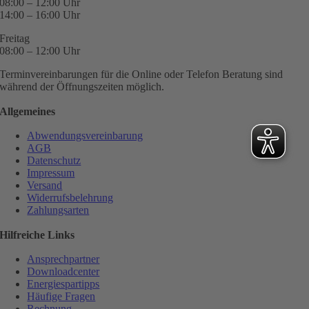
08:00 – 12:00 Uhr
14:00 – 16:00 Uhr
Freitag
08:00 – 12:00 Uhr
Terminvereinbarungen für die Online oder Telefon Beratung sind
während der Öffnungszeiten möglich.
Allgemeines
Abwendungsvereinbarung
AGB
Datenschutz
Impressum
Versand
Widerrufsbelehrung
Zahlungsarten
Hilfreiche Links
Ansprechpartner
Downloadcenter
Energiespartipps
Häufige Fragen
Rechnung