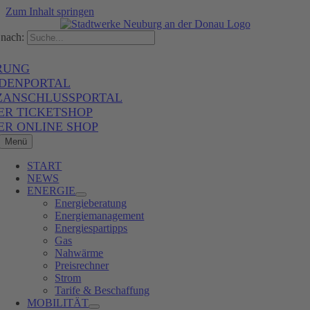
Zum Inhalt springen
nach:
RUNG
DENPORTAL
ZANSCHLUSSPORTAL
ER TICKETSHOP
ER ONLINE SHOP
Menü
START
NEWS
ENERGIE
Energieberatung
Energiemanagement
Energiespartipps
Gas
Nahwärme
Preisrechner
Strom
Tarife & Beschaffung
MOBILITÄT